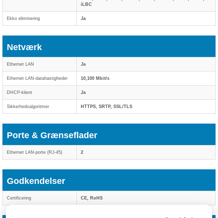
iLBC
Ekko eliminering
Ja
Netværk
Ethernet LAN
Ja
Ethernet LAN-datahastigheder
10,100 Mbit/s
DHCP-klient
Ja
Sikkerhedsalgoritmer
HTTPS, SRTP, SSL/TLS
Porte & Grænseflader
Ethernet LAN-porte (RJ-45)
2
Godkendelser
Certificering
CE, RoHS