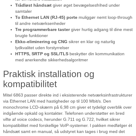
Trådløst håndsæt
giver øget bevægelsesfrihed under
samtaler
To Ethernet LAN (RJ-45) porte
muliggør nemt loop-through
til andre netværksenheder
Tre programmerbare taster
giver hurtig adgang til dine mest
brugte funktioner
Ekko-eliminering og CNG
sikrer en klar og naturlig
lydkvalitet uden forstyrrelser
HTTPS, SRTP og SSL/TLS
beskytter din kommunikation
med anerkendte sikkerhedsalgoritmer
Praktisk installation og
kompatibilitet
Mitel 6863 passer direkte ind i eksisterende netværksinfrastrukturer
via Ethernet LAN med hastigheder op til 100 Mbit/s. Den
monochrome LCD-skærm på 6,98 cm giver et tydeligt overblik over
indgående opkald og kontakter. Telefonen understøtter en bred
vifte af voice codecs, herunder G.711 og G.722, hvilket sikrer
kompatibilitet med forskellige VoIP-systemer. I pakken medfølger ét
håndsæt samt en manual, så udstyret kan tages i brug med det