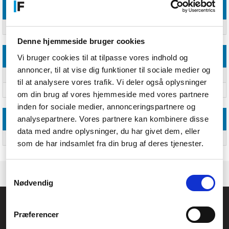
Strømstyring
Strøm over Ethernet (PoE)
Ja
Denne hjemmeside bruger cookies
Emballage indhold
Vi bruger cookies til at tilpasse vores indhold og
annoncer, til at vise dig funktioner til sociale medier og
Antal medfølgende håndtag
Ja
til at analysere vores trafik. Vi deler også oplysninger
Brugervejledning
Ja
om din brug af vores hjemmeside med vores partnere
inden for sociale medier, annonceringspartnere og
analysepartnere. Vores partnere kan kombinere disse
Logistik data
data med andre oplysninger, du har givet dem, eller
Harmoniseret systemkode (HS)
85171800
som de har indsamlet fra din brug af deres tjenester.
Samtykkevalg
Nødvendig
Føniks Computer Aarhus
Præferencer
CVR.: 26208637
Anelystparken 33B,
8381 Tilst