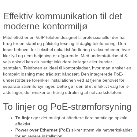
Effektiv kommunikation til det
moderne kontormiljø
Mitel 6863 er en VoIP-telefon designet til professionelle, der har
brug for en stabil og pålidelig løsning til daglig telefonering. Den
løser behovet for fleksibel opkaldshåndtering i virksomheder, hvor
klar lyd og nem betjening er afgørende. Med understøttelse af 3-
vejs opkald kan du hurtigt inkludere kolleger eller kunder i
samtalen. Telefonen er ideel til kontorpladser, hvor man ønsker en
kompakt løsning med trådløst håndsæt. Den integrerede PoE-
understøttelse forenkler installationen ved at fjerne behovet for
separate strømforsyninger. Dette gør den til et effektivt valg for it-
afdelinger, der ønsker en hurtig udrulning af netværkstelefoni.
To linjer og PoE-strømforsyning
To linjer
gør det muligt at håndtere flere samtidige opkald
effektivt
Power over Ethernet (PoE)
sikrer strøm via netværkskablet
for en renere installation