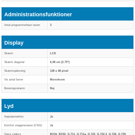
Administrationsfunktioner
Antal programmerbare taster
3
Display
Skærm
LCD
Skærm diagonal
6,98 cm (2.75")
Skærmopløsning
128 x 48 pixel
Vis antal farver
Monokrom
Berøringsskærm
Nej
Lyd
Højttalertelefon
Ja
Komfort støjgeneration (CNG)
Ja
Voice codecs
BV16, BV32, G.711, G.711a, G.722, G.722.2, G.726, G.729,