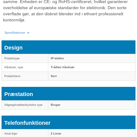
samme. Enheden er CE- og RoHS-certificeret, hvilket garanterer
overholdelse af europæiske standarder for elektronik. Den sorte
overflade gør, at den diskret blender ind i ethvert professionelt
kontormiljø.
Specifikationer
Design
Produkttype
IP telefon
Håndsæt, type
Trådløs håndsæt
Produktfarve
Sort
Præstation
Adgangskodebeskyttelse type
Bruger
Telefonfunktioner
Antal linjer
2 Linier