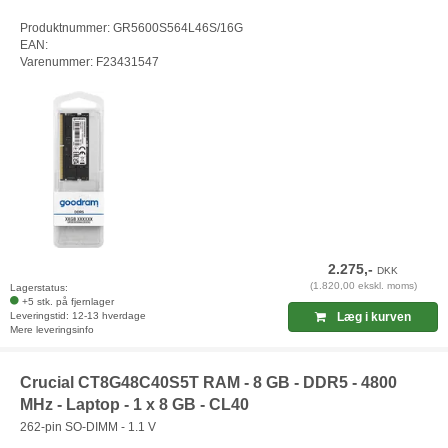
Produktnummer: GR5600S564L46S/16G
EAN:
Varenummer: F23431547
2.275,-
DKK
(1.820,00 ekskl. moms)
Lagerstatus:
+5 stk. på fjernlager
Leveringstid: 12-13 hverdage
Læg i kurven
Mere leveringsinfo
Crucial CT8G48C40S5T RAM - 8 GB - DDR5 - 4800
MHz - Laptop - 1 x 8 GB - CL40
262-pin SO-DIMM - 1.1 V