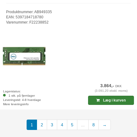
Produktnummer: AB949335
EAN: 5397184718780
Varenummer: F22238852
3.864,-
DKK
(3.091,20 ekskl. moms)
Lagerstatus:
1 stk. på fjernlager
Leveringstid: 4-8 hverdage
Læg i kurven
Mere leveringsinfo
(current)
1
2
3
4
5
...
8
→