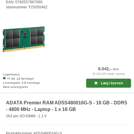
EAN: 0760557867890
Varenummer: F25050462
8.042,-
DKK
(6.433,60 ekskl. moms)
Lagerstatus:
+5 stk. på fjernlager
Leveringstid: 4-8 hverdage
Læg i kurven
Mere leveringsinfo
ADATA Premier RAM AD5S480016G-S - 16 GB - DDR5
- 4800 MHz - Laptop - 1 x 16 GB
262-pin SO-DIMM - 1.1 V
Produktnummer: AD5S480016G-S