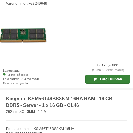
Varenummer: F23249649
6.321,-
DKK
(5.056,80 ekskl. moms)
Lagerstatus:
2 stk. på lager
Leveringstid: 2-3 hverdage
Læg i kurven
Mere leveringsinfo
Kingston KSM56T46BS8KM-16HA RAM - 16 GB -
DDR5 - Server - 1 x 16 GB - CL46
262-pin SO-DIMM - 1.1 V
Produktnummer: KSM56T46BS8KM-16HA