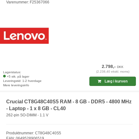
Varenummer: F25367066
2.798,-
DKK
(2.238,40 ekskl. moms)
Lagerstatus:
+5 stk. på lager
Leveringstid: 1-2 hverdage
Læg i kurven
Mere leveringsinfo
Crucial CT8G48C40S5 RAM - 8 GB - DDR5 - 4800 MHz
- Laptop - 1 x 8 GB - CL40
262-pin SO-DIMM - 1.1 V
Produktnummer: CT8G48C40S5
EAN: 0649528906519