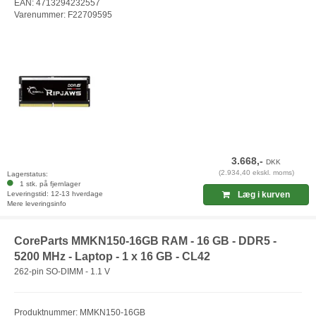
EAN: 4713294232557
Varenummer: F22709595
3.668,-
DKK
(2.934,40 ekskl. moms)
Lagerstatus:
1 stk. på fjernlager
Leveringstid: 12-13 hverdage
Læg i kurven
Mere leveringsinfo
CoreParts MMKN150-16GB RAM - 16 GB - DDR5 -
5200 MHz - Laptop - 1 x 16 GB - CL42
262-pin SO-DIMM - 1.1 V
Produktnummer: MMKN150-16GB