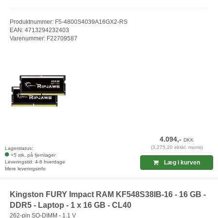
Produktnummer: F5-4800S4039A16GX2-RS
EAN: 4713294232403
Varenummer: F22709587
4.094,-
DKK
(3.275,20 ekskl. moms)
Lagerstatus:
+5 stk. på fjernlager
Leveringstid: 4-8 hverdage
Læg i kurven
Mere leveringsinfo
Kingston FURY Impact RAM KF548S38IB-16 - 16 GB -
DDR5 - Laptop - 1 x 16 GB - CL40
262-pin SO-DIMM - 1.1 V