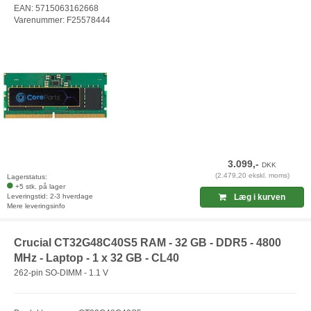
EAN: 5715063162668
Varenummer: F25578444
3.099,-
DKK
(2.479,20 ekskl. moms)
Lagerstatus:
+5 stk. på lager
Leveringstid: 2-3 hverdage
Læg i kurven
Mere leveringsinfo
Crucial CT32G48C40S5 RAM - 32 GB - DDR5 - 4800
MHz - Laptop - 1 x 32 GB - CL40
262-pin SO-DIMM - 1.1 V