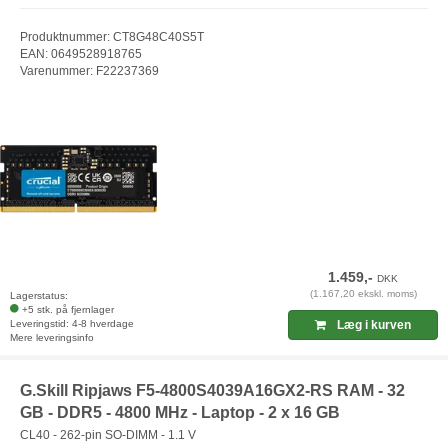
Produktnummer: CT8G48C40S5T
EAN: 0649528918765
Varenummer: F22237369
1.459,-
DKK
(1.167,20 ekskl. moms)
Lagerstatus:
+5 stk. på fjernlager
Leveringstid: 4-8 hverdage
Læg i kurven
Mere leveringsinfo
G.Skill Ripjaws F5-4800S4039A16GX2-RS RAM - 32
GB - DDR5 - 4800 MHz - Laptop - 2 x 16 GB
CL40 - 262-pin SO-DIMM - 1.1 V