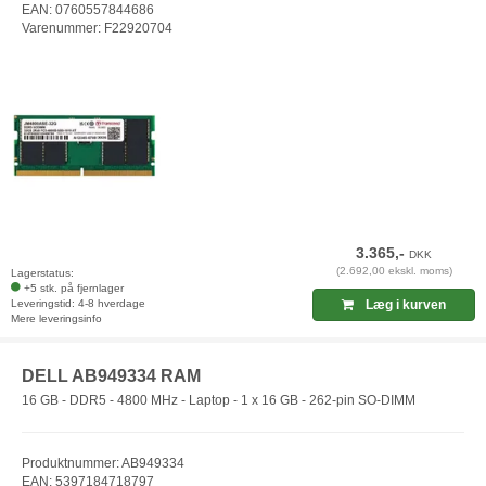
EAN: 0760557844686
Varenummer: F22920704
3.365,-
DKK
(2.692,00 ekskl. moms)
Lagerstatus:
+5 stk. på fjernlager
Leveringstid: 4-8 hverdage
Læg i kurven
Mere leveringsinfo
DELL AB949334 RAM
16 GB - DDR5 - 4800 MHz - Laptop - 1 x 16 GB - 262-pin SO-DIMM
Produktnummer: AB949334
EAN: 5397184718797