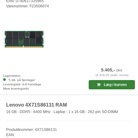
EAN: 0740617335965
Varenummer: F23506074
5.405,-
DKK
(4.324,00 ekskl. moms)
Lagerstatus:
5 stk. på fjernlager
Leveringstid: 4-8 hverdage
Læg i kurven
Mere leveringsinfo
Lenovo 4X71S86131 RAM
16 GB - DDR5 - 6400 MHz - Laptop - 1 x 16 GB - 262-pin SO-DIMM
Produktnummer: 4X71S86131
EAN: