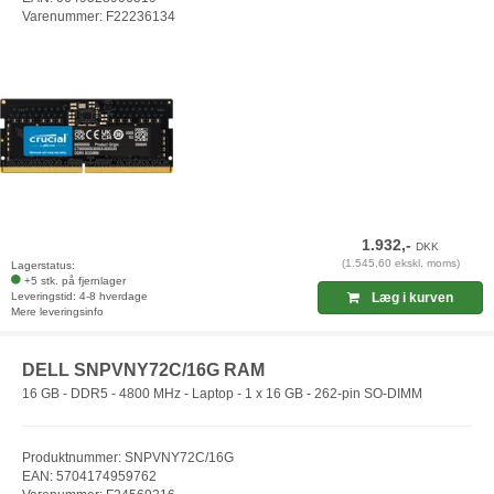
Varenummer: F22236134
1.932,-
DKK
(1.545,60 ekskl. moms)
Lagerstatus:
+5 stk. på fjernlager
Leveringstid: 4-8 hverdage
Læg i kurven
Mere leveringsinfo
DELL SNPVNY72C/16G RAM
16 GB - DDR5 - 4800 MHz - Laptop - 1 x 16 GB - 262-pin SO-DIMM
Produktnummer: SNPVNY72C/16G
EAN: 5704174959762