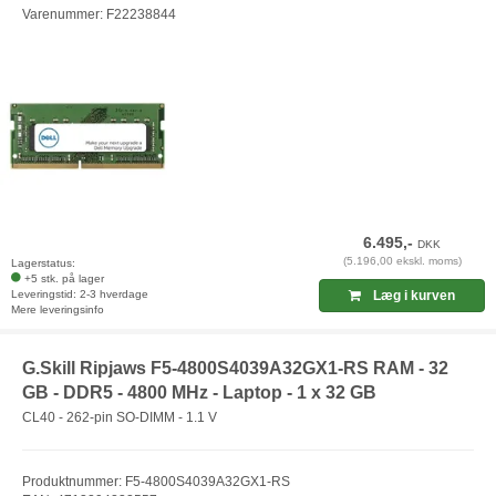
Varenummer: F22238844
6.495,-
DKK
(5.196,00 ekskl. moms)
Lagerstatus:
+5 stk. på lager
Leveringstid: 2-3 hverdage
Læg i kurven
Mere leveringsinfo
G.Skill Ripjaws F5-4800S4039A32GX1-RS RAM - 32
GB - DDR5 - 4800 MHz - Laptop - 1 x 32 GB
CL40 - 262-pin SO-DIMM - 1.1 V
Produktnummer: F5-4800S4039A32GX1-RS