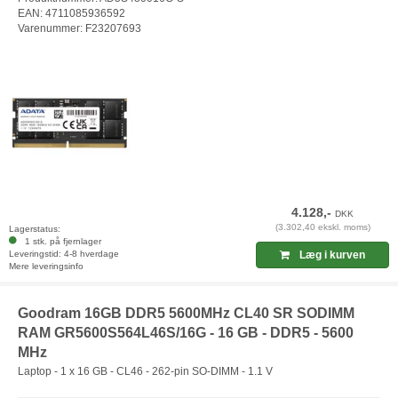
EAN: 4711085936592
Varenummer: F23207693
4.128,-
DKK
(3.302,40 ekskl. moms)
Lagerstatus:
1 stk. på fjernlager
Leveringstid: 4-8 hverdage
Læg i kurven
Mere leveringsinfo
Goodram 16GB DDR5 5600MHz CL40 SR SODIMM
RAM GR5600S564L46S/16G - 16 GB - DDR5 - 5600
MHz
Laptop - 1 x 16 GB - CL46 - 262-pin SO-DIMM - 1.1 V