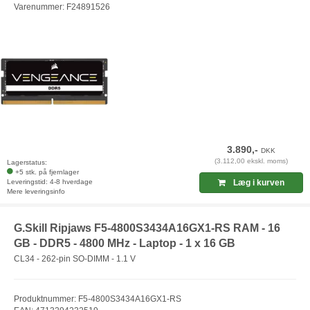
Varenummer: F24891526
3.890,-
DKK
(3.112,00 ekskl. moms)
Lagerstatus:
+5 stk. på fjernlager
Leveringstid: 4-8 hverdage
Læg i kurven
Mere leveringsinfo
G.Skill Ripjaws F5-4800S3434A16GX1-RS RAM - 16
GB - DDR5 - 4800 MHz - Laptop - 1 x 16 GB
CL34 - 262-pin SO-DIMM - 1.1 V
Produktnummer: F5-4800S3434A16GX1-RS