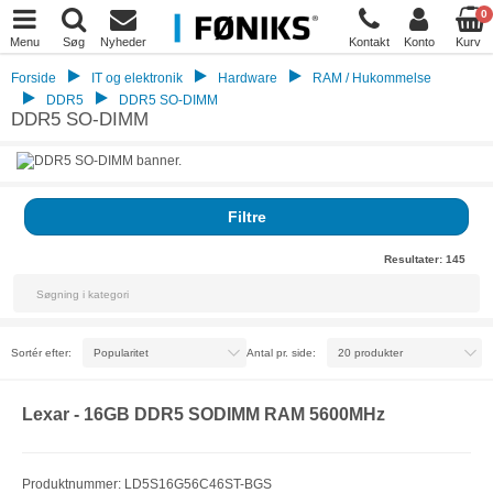
0
Menu
Søg
Nyheder
Kontakt
Konto
Kurv
Forside
IT og elektronik
Hardware
RAM / Hukommelse
DDR5
DDR5 SO-DIMM
DDR5 SO-DIMM
Filtre
Resultater:
145
Sortér efter:
Antal pr. side:
Lexar - 16GB DDR5 SODIMM RAM 5600MHz
Produktnummer: LD5S16G56C46ST-BGS