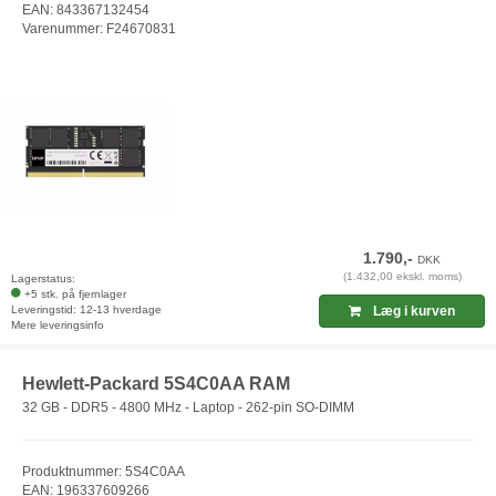
EAN: 843367132454
Varenummer: F24670831
1.790,-
DKK
(1.432,00 ekskl. moms)
Lagerstatus:
+5 stk. på fjernlager
Leveringstid: 12-13 hverdage
Læg i kurven
Mere leveringsinfo
Hewlett-Packard 5S4C0AA RAM
32 GB - DDR5 - 4800 MHz - Laptop - 262-pin SO-DIMM
Produktnummer: 5S4C0AA
EAN: 196337609266