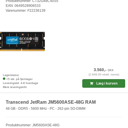
Produktnummer: CT32G48C40S5
EAN: 0649528906533
Varenummer: F22236139
3.560,-
DKK
(2.848,00 ekskl. moms)
Lagerstatus:
+5 stk. på fjernlager
Leveringstid: 4-8 hverdage
Læg i kurven
Mere leveringsinfo
Transcend JetRam JM5600ASE-48G RAM
48 GB - DDR5 - 5600 MHz - PC - 262-pin SO-DIMM
Produktnummer: JM5600ASE-48G