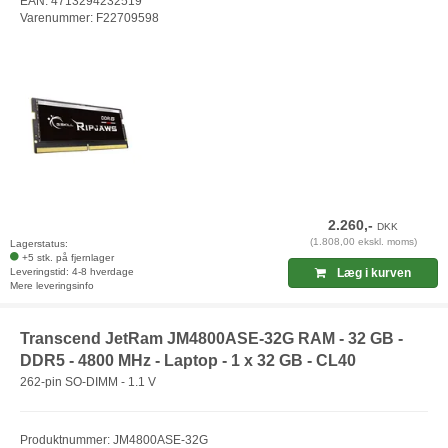
EAN: 4713294232519
Varenummer: F22709598
2.260,-
DKK
(1.808,00 ekskl. moms)
Lagerstatus:
+5 stk. på fjernlager
Leveringstid: 4-8 hverdage
Læg i kurven
Mere leveringsinfo
Transcend JetRam JM4800ASE-32G RAM - 32 GB -
DDR5 - 4800 MHz - Laptop - 1 x 32 GB - CL40
262-pin SO-DIMM - 1.1 V
Produktnummer: JM4800ASE-32G