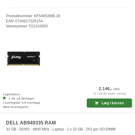
Produktnummer: KF548S38IB-16
EAN: 0740617326154
Varenummer: F22243955
2.146,-
DKK
(1.716,80 ekskl. moms)
Lagerstatus:
1 stk. på fjernlager
Leveringstid: 4-8 hverdage
Læg i kurven
Mere leveringsinfo
DELL AB949335 RAM
32 GB - DDR5 - 4800 MHz - Laptop - 1 x 32 GB - 262-pin SO-DIMM