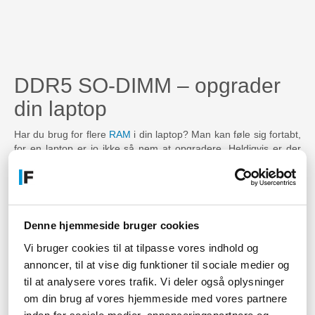
DDR5 SO-DIMM – opgrader
din laptop
Har du brug for flere
RAM
i din laptop? Man kan føle sig fortabt,
for en laptop er jo ikke så nem at opgradere. Heldigvis er der
muligheder, og hvis din bærbar understøtter
DDR5 RAM
, så har
vi den perfekte løsning til dig.
DDR5 SO-DIMM er RAM med en lille formfaktor, og de kan
derfor sagtens passe ind i en bærbar computer. Du skal bare
Denne hjemmeside bruger cookies
være sikker på, at du har en bærbar PC med
udvidelsesmuligheder, samt at den understøtter DDR5 SO-
Vi bruger cookies til at tilpasse vores indhold og
DIMM.
annoncer, til at vise dig funktioner til sociale medier og
Så snart du har styr på det, kan du nemt opgradere din bærbar,
til at analysere vores trafik. Vi deler også oplysninger
så den har mere RAM at gøre med. DDR5 SO-DIMM kan også
om din brug af vores hjemmeside med vores partnere
være et oplagt valg, hvis du gør brug af en stationær med en