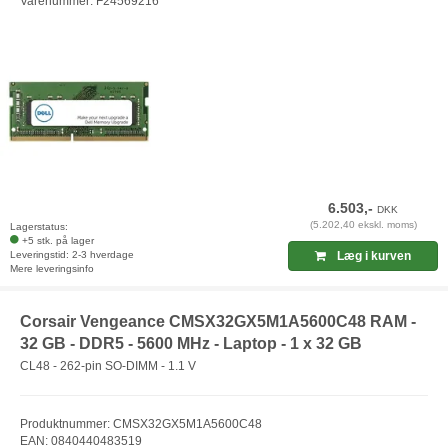
Varenummer: F24569216
6.503,-
DKK
(5.202,40 ekskl. moms)
Lagerstatus:
+5 stk. på lager
Leveringstid: 2-3 hverdage
Læg i kurven
Mere leveringsinfo
Corsair Vengeance CMSX32GX5M1A5600C48 RAM -
32 GB - DDR5 - 5600 MHz - Laptop - 1 x 32 GB
CL48 - 262-pin SO-DIMM - 1.1 V
Produktnummer: CMSX32GX5M1A5600C48
EAN: 0840440483519