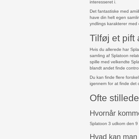
interesseret i.
Det fantastiske med amiib
have din helt egen samlin
yndlings karakterer med
Tilføj et pif
Hvis du allerede har Spla
samling af Splatoon relat
spille med velkendte Spla
blandt andet finde contro
Du kan finde flere forske
igennem for at finde det 
Ofte stille
Hvornår komme
Splatoon 3 udkom den 9
Hvad kan man 