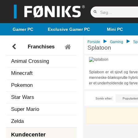
Gamer PC
Exclusive Gamer PC
Mini PC
Forside
Gaming
Spi
Franchises
Splatoon
Animal Crossing
Splatoon er et sjovt og farv
Minecraft
menneske-blæksprutte hybrider
er et underholdende og farve
Pokemon
fjenderne. Du kan finde flere
fantastiske udvalg forneden.
Star Wars
Sortér efter:
Super Mario
Zelda
Kundecenter