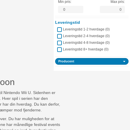
Min pris:
Max pris:
Leveringstid
Leveringstid 1-2 hverdage (
0
)
Leveringstid 2-4 hverdage (
0
)
Leveringstid 4-8 hverdage (
0
)
Leveringstid 8+ hverdage (
0
)
Producent
atoon
til Nintendo Wii U. Sidenhen er
 Hver spil i serien har den
r har din hverdag. Du kan derfor,
du kæmper mod fjenderne.
over. Du har muligheden for at
lene har månedlige festival events