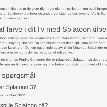
os er ikke kun at de giver dig noget ekstra i spillet, de kan også brug
g af Splatoon karakterer og andet fedt stående derhjemme. Vis hvilke der
 en Splatoon amiibo.
t af farve i dit liv med Splatoon tilb
toon som spil eller har de amiibos du er interesseret i, så har du flere 
eret udstyr og tilbehør. Du kan blandt andet finde spil, som Mario Kart, 
toon karakterer. Du kan også finde udstyr til din Nintendo Switch der er 
llers eller joy-cons der har et farverigt udseende.
llige ting hos Føniks Computer der er relateret til Splatoon, så det er 
der passer til dine interesser og dine behov for udstyr og underholdnin
de spørgsmål
r Splatoon 3?
 september 2022.
spille Splatoon på?