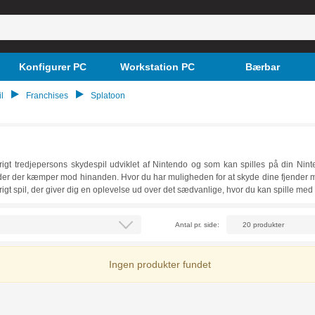
Konfigurer PC
Workstation PC
Bærbar
l
Franchises
Splatoon
erigt tredjepersons skydespil udviklet af Nintendo og som kan spilles på din Nint
 der kæmper mod hinanden. Hvor du har muligheden for at skyde dine fjender med fa
rigt spil, der giver dig en oplevelse ud over det sædvanlige, hvor du kan spille m
 Splatoon spil her hos Føniks Computer, hvor du også har muligheden for at finde båd
Antal pr. side:
Ingen produkter fundet