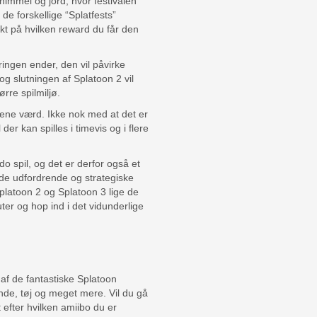
himmel og jord, hvor festivalen
de forskellige “Splatfests”
kt på hvilken reward du får den
eringen ender, den vil påvirke
og slutningen af Splatoon 2 vil
ørre spilmiljø.
gene værd. Ikke nok med at det er
der kan spilles i timevis og i flere
o spil, og det er derfor også et
 de udfordrende og strategiske
 Splatoon 2 og Splatoon 3 lige de
uter og hop ind i det vidunderlige
af de fantastiske Splatoon
de, tøj og meget mere. Vil du gå
 efter hvilken amiibo du er