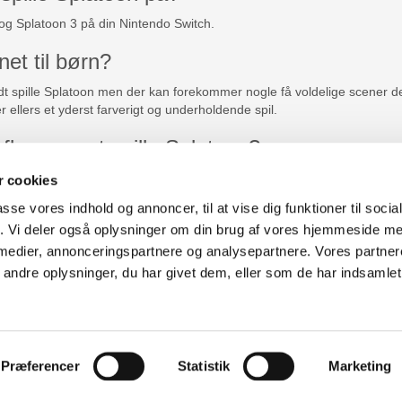
 og Splatoon 3 på din Nintendo Switch.
net til børn?
t spille Splatoon men der kan forekommer nogle få voldelige scener 
r ellers et yderst farverigt og underholdende spil.
lere om at spille Splatoon?
spillere når du spiller Splatoon med vennerne.
 cookies
passe vores indhold og annoncer, til at vise dig funktioner til soci
fik. Vi deler også oplysninger om din brug af vores hjemmeside m
uter Aarhus
Generelle henvendelser:
 medier, annonceringspartnere og analysepartnere. Vores partne
637
kontakt@fcomputer.dk
ndre oplysninger, du har givet dem, eller som de har indsamlet 
rken 33B,
8381 Tilst
Service- og reklamationsafdelin
service@fcomputer.dk
Præferencer
Statistik
Marketing