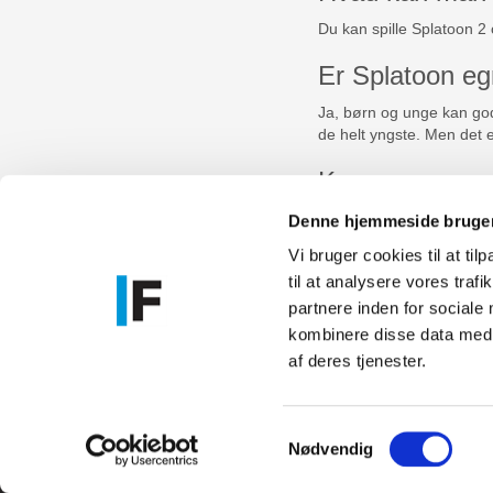
Du kan spille Splatoon 2
Er Splatoon eg
Ja, børn og unge kan god
de helt yngste. Men det e
Kan man være f
Du kan spille fra 1 til 8 
Denne hjemmeside bruger
Vi bruger cookies til at til
til at analysere vores tra
Føniks Comp
partnere inden for sociale
CVR.: 26208
kombinere disse data med a
Anelystpa
af deres tjenester.
Samtykkevalg
Nødvendig