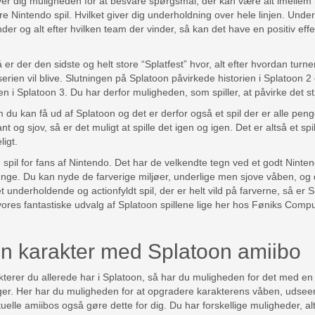
iver dig muligheden for at besvare spørgsmål, der kan være alt imellem 
e Nintendo spil. Hvilket giver dig underholdning over hele linjen. Under 
r og alt efter hvilken team der vinder, så kan det have en positiv effe
 er der den sidste og helt store “Splatfest” hvor, alt efter hvordan turn
serien vil blive. Slutningen på Splatoon påvirkede historien i Splatoon 2 
en i Splatoon 3. Du har derfor muligheden, som spiller, at påvirke det st
 du kan få ud af Splatoon og det er derfor også et spil der er alle pen
 og sjov, så er det muligt at spille det igen og igen. Det er altså et spil 
ligt.
spil for fans af Nintendo. Det har de velkendte tegn ved et godt Nintend
unge. Du kan nyde de farverige miljøer, underlige men sjove våben, og
 et underholdende og actionfyldt spil, der er helt vild på farverne, så er
Se vores fantastiske udvalg af Splatoon spillene lige her hos Føniks Comp
n karakter med Splatoon amiibo
kterer du allerede har i Splatoon, så har du muligheden for det med en 
ger. Her har du muligheden for at opgradere karakterens våben, udseen
uelle amiibos også gøre dette for dig. Du har forskellige muligheder, alt