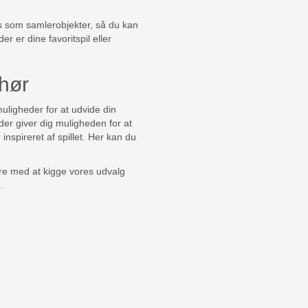
es som samlerobjekter, så du kan
 er dine favoritspil eller
ehør
muligheder for at udvide din
der giver dig muligheden for at
inspireret af spillet. Her kan du
bare med at kigge vores udvalg
g.