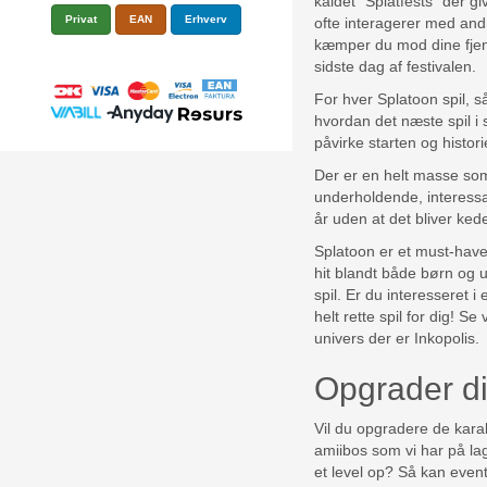
kaldet “Splatfests” der g
Privat
EAN
Erhverv
ofte interagerer med andr
kæmper du mod dine fjende
sidste dag af festivalen.
For hver Splatoon spil, så
hvordan det næste spil i 
påvirke starten og histori
Der er en helt masse som
underholdende, interessant
år uden at det bliver kede
Splatoon er et must-have 
hit blandt både børn og 
spil. Er du interesseret i
helt rette spil for dig! 
univers der er Inkopolis.
Opgrader di
Vil du opgradere de kara
amiibos som vi har på la
et level op? Så kan event