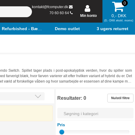
0
kontakt@fcomputer.dk
70 60 60 64
0,- DKK
Min konto
(0,- DKK ekskl. moms)
Refurbished - Bærbar
Demo outlet
3 ugers returret
endo Switch. Spillet tager plads i post-apokalyptisk verden, hvor du spiller som
rverigt blæk, hvor farven varierer alt efter hvilken variant af hybrid du er. Det
ed et væld af forskellige våben og hvor samarbejde er essensen af dine kampe mod
e gamer udstyr inspireret af spil-serien og tilbehør til dit spil. Du kan se vores
Resultater:
0
Nulstil filtre
Pris