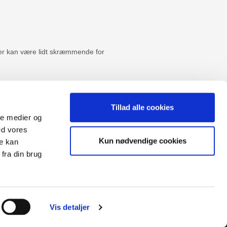
der kan være lidt skræmmende for
Tillad alle cookies
ale medier og
ed vores
Sitemap
Kun nødvendige cookies
re kan
Blog
Opret reklamation
fra din brug
gen:
Kundecenter
Kontakt
3 ugers returret
Datasikkerhed/Cookies
Fortryd køb
Vis detaljer