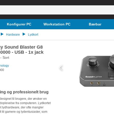
Konfigurer PC
Workstation PC
Bærbar
Hardware
Lydkort
gy Sound Blaster G8
000 - USB - 1x jack
- Sort
nology
000
ming og professionelt brug
esignet til brugere, der ønsker en
ydoplevelse fra computeren. Lydkortet
t lydhardware, der ofte mangler
lt til gamere og lydentusiaster, som