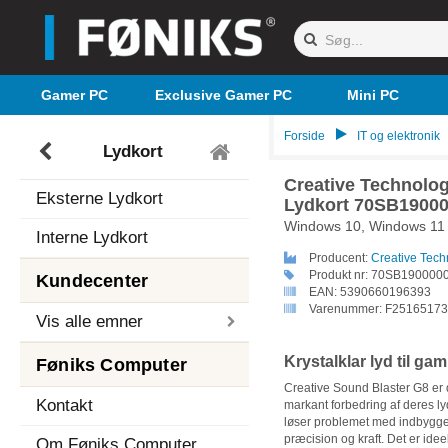
Gamer PC
Exclusive Gamer PC
Mini PC
Forside
IT og elektronik
Lydkort
Creative Technolo
Eksterne Lydkort
Lydkort 70SB190000
Windows 10, Windows 11 
Interne Lydkort
Producent:
Creative Tech
Produkt nr:
70SB190000
Kundecenter
EAN:
5390660196393
Varenummer:
F25165173
Vis alle emner
Krystalklar lyd til ga
Føniks Computer
Creative Sound Blaster G8 er d
Kontakt
markant forbedring af deres l
løser problemet med indbygge
præcision og kraft. Det er idee
Om Føniks Computer