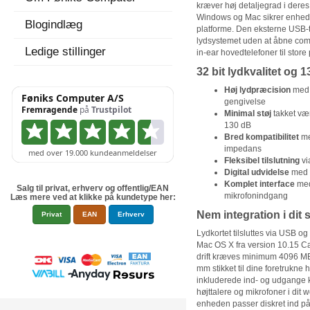
kræver høj detaljegrad i deres
Windows og Mac sikrer enheden
Blogindlæg
platforme. Den eksterne USB-t
lydsystemet uden at åbne com
Ledige stillinger
in-ear hovedtelefoner til store
32 bit lydkvalitet og
Høj lydpræcision
med 3
gengivelse
Minimal støj
takket væ
130 dB
Bred kompatibilitet
me
impedans
Fleksibel tilslutning
vi
Digital udvidelse
med o
Komplet interface
med
Salg til privat, erhverv og offentlig/EAN
mikrofonindgang
Læs mere ved at klikke på kundetype her:
Nem integration i dit 
Privat
EAN
Erhverv
Lydkortet tilsluttes via USB 
Mac OS X fra version 10.15 Ca
drift kræves minimum 4096 MB
mm stikket til dine foretrukne 
inkluderede ind- og udgange 
højttalere og mikrofoner i dit 
enheden passer diskret ind på