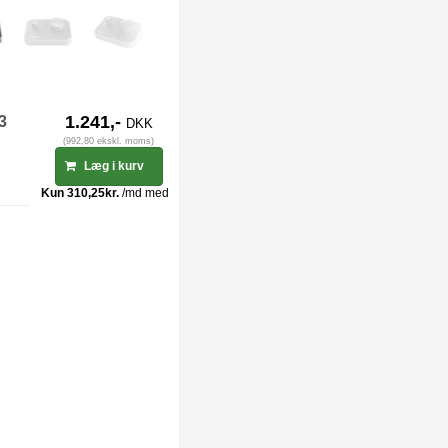
-3
1.241,-
DKK
(992,80 ekskl. moms)
Læg i kurv