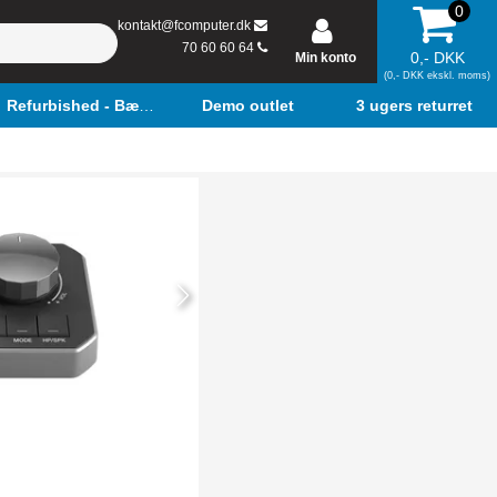
0
kontakt@fcomputer.dk
70 60 60 64
0,- DKK
Min konto
(0,- DKK ekskl. moms)
Refurbished - Bærbar
Demo outlet
3 ugers returret