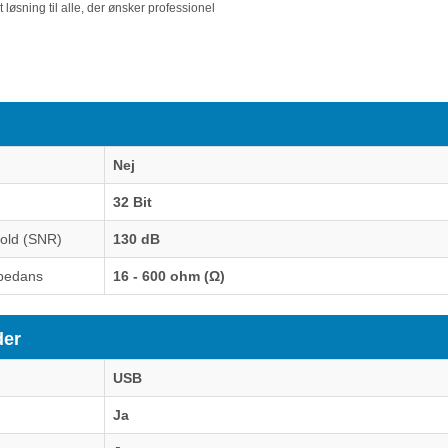
t løsning til alle, der ønsker professionel
Nej
32 Bit
rhold (SNR)
130 dB
mpedans
16 - 600 ohm (Ω)
der
USB
Ja