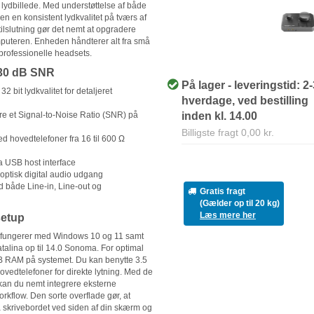
 lydbillede. Med understøttelse af både
 en konsistent lydkvalitet på tværs af
ilslutning gør det nemt at opgradere
puteren. Enheden håndterer alt fra små
 professionelle headsets.
 130 dB SNR
På lager - leveringstid: 2
2 bit lydkvalitet for detaljeret
hverdage, ved bestilling
inden kl. 14.00
re et Signal-to-Noise Ratio (SNR) på
Billigste fragt 0,00 kr.
d hovedtelefoner fra 16 til 600 Ω
a USB host interface
ptisk digital audio udgang
 både Line-in, Line-out og
Gratis fragt
(Gælder op til 20 kg)
Læs mere her
setup
og fungerer med Windows 10 og 11 samt
talina op til 14.0 Sonoma. For optimal
 RAM på systemet. Du kan benytte 3.5
hovedtelefoner for direkte lytning. Med de
kan du nemt integrere eksterne
workflow. Den sorte overflade gør, at
 skrivebordet ved siden af din skærm og