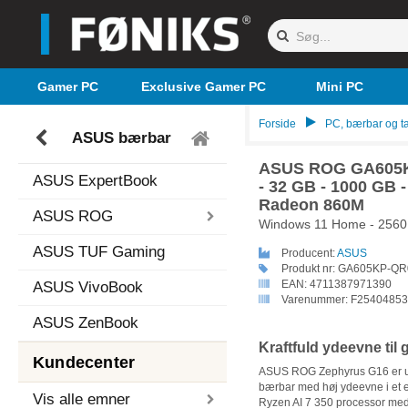
Gamer PC
Exclusive Gamer PC
Mini PC
Forside
PC, bærbar og ta
ASUS bærbar
ASUS ROG GA605K
ASUS ExpertBook
- 32 GB - 1000 GB 
Radeon 860M
ASUS ROG
Windows 11 Home - 2560 x
ASUS TUF Gaming
Producent:
ASUS
Produkt nr:
GA605KP-QR
EAN:
4711387971390
ASUS VivoBook
Varenummer:
F25404853
ASUS ZenBook
Kraftfuld ydeevne til 
Kundecenter
ASUS ROG Zephyrus G16 er udvi
bærbar med høj ydeevne i et 
Vis alle emner
Ryzen AI 7 350 processor med