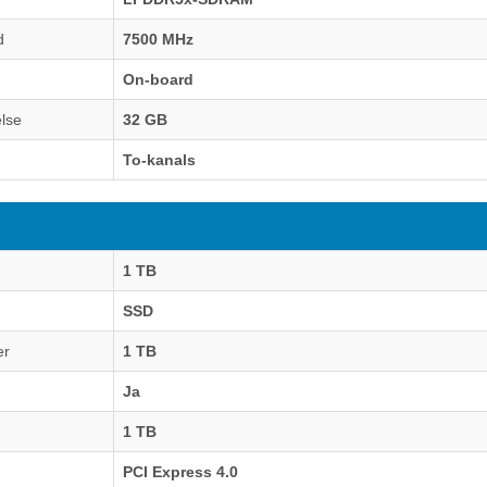
d
7500 MHz
On-board
lse
32 GB
To-kanals
1 TB
SSD
er
1 TB
Ja
1 TB
PCI Express 4.0