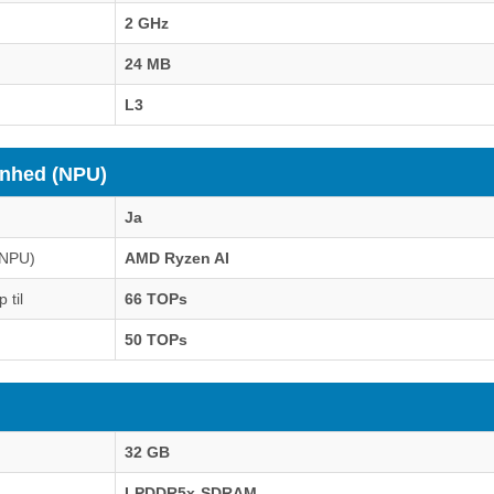
2 GHz
24 MB
L3
enhed (NPU)
Ja
(NPU)
AMD Ryzen AI
 til
66 TOPs
50 TOPs
32 GB
LPDDR5x-SDRAM