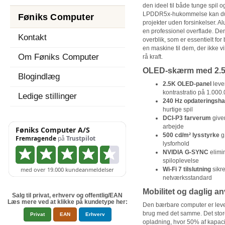
den ideel til både tunge spil
LPDDR5x-hukommelse kan du h
Føniks Computer
projekter uden forsinkelser. A
en professionel overflade. De
Kontakt
overblik, som er essentielt for
en maskine til dem, der ikke v
Om Føniks Computer
rå kraft.
OLED-skærm med 2.5K
Blogindlæg
2.5K OLED-panel
leve
kontrastratio på 1.000
Ledige stillinger
240 Hz opdateringsha
hurtige spil
DCI-P3 farverum
giver
arbejde
500 cd/m² lysstyrke
g
lysforhold
NVIDIA G-SYNC
elimin
spiloplevelse
Wi-Fi 7 tilslutning
sikre
netværksstandard
Mobilitet og daglig a
Salg til privat, erhverv og offentlig/EAN
Læs mere ved at klikke på kundetype her:
Den bærbare computer er leve
brug med det samme. Det store
Privat
EAN
Erhverv
opladning, hvor 50% af kapaci