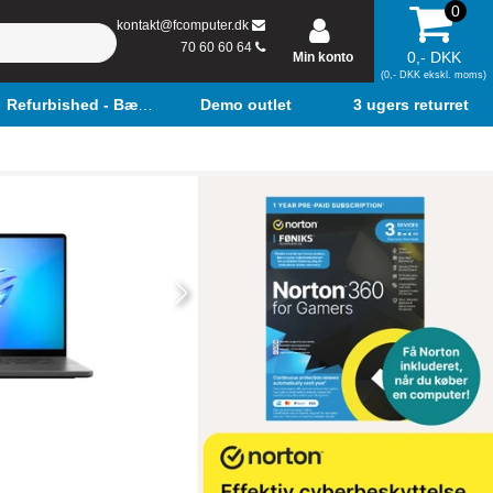
0
kontakt@fcomputer.dk
70 60 60 64
0,- DKK
Min konto
(0,- DKK ekskl. moms)
Refurbished - Bærbar
Demo outlet
3 ugers returret