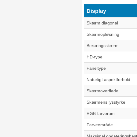
Display
Skærm diagonal
Skærmopløsning
Berøringsskærm
HD-type
Paneltype
Naturligt aspektforhold
Skærmoverflade
Skærmens lysstyrke
RGB-farverum
Farveområde
Maksimal opdateringshas