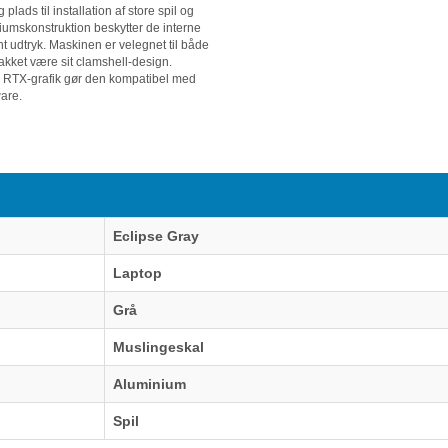
lads til installation af store spil og
niumskonstruktion beskytter de interne
nt udtryk. Maskinen er velegnet til både
akket være sit clamshell-design.
 RTX-grafik gør den kompatibel med
are.
Eclipse Gray
Laptop
Grå
Muslingeskal
Aluminium
Spil