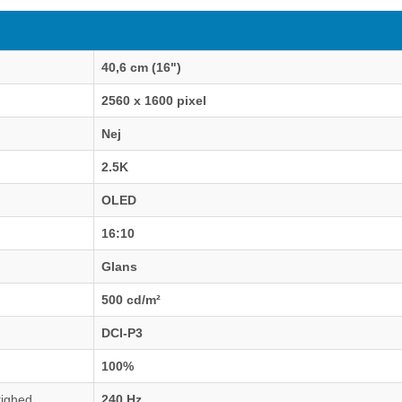
40,6 cm (16")
2560 x 1600 pixel
Nej
2.5K
OLED
16:10
Glans
500 cd/m²
DCI-P3
100%
tighed
240 Hz