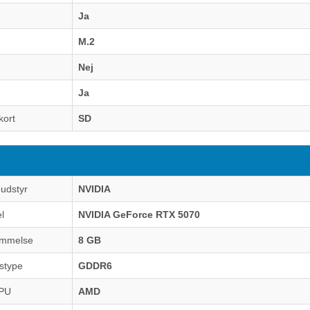
Ja
M.2
Nej
Ja
kort
SD
-udstyr
NVIDIA
l
NVIDIA GeForce RTX 5070
ommelse
8 GB
stype
GDDR6
GPU
AMD