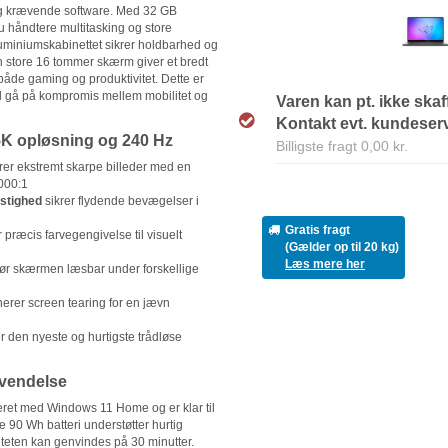
 og krævende software. Med 32 GB
åndtere multitasking og store
luminiumskabinettet sikrer holdbarhed og
n store 16 tommer skærm giver et bredt
 både gaming og produktivitet. Dette er
il gå på kompromis mellem mobilitet og
Varen kan pt. ikke skaf
Kontakt evt. kundeservi
 opløsning og 240 Hz
Billigste fragt 0,00 kr.
rer ekstremt skarpe billeder med en
.000:1
stighed
sikrer flydende bevægelser i
Gratis fragt
 præcis farvegengivelse til visuelt
(Gælder op til 20 kg)
Læs mere her
ør skærmen læsbar under forskellige
erer screen tearing for en jævn
r den nyeste og hurtigste trådløse
nvendelse
ret med Windows 11 Home og er klar til
 90 Wh batteri understøtter hurtig
teten kan genvindes på 30 minutter.