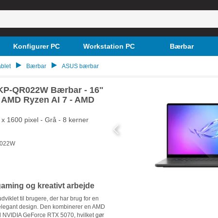
Konfigurer PC
Workstation PC
Bærbar
blet
Bærbar
ASUS bærbar
P-QR022W Bærbar - 16"
- AMD Ryzen AI 7 - AMD
 1600 pixel - Grå - 8 kerner
022W
gaming og kreativt arbejde
klet til brugere, der har brug for en
elegant design. Den kombinerer en AMD
 NVIDIA GeForce RTX 5070, hvilket gør