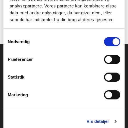
Lav en QR-kode: Den komplette guide til begyndere og
analysepartnere. Vores partnere kan kombinere disse
virksomheder
data med andre oplysninger, du har givet dem, eller
Inspiration til sjove opskrifter i en Airfryer
som de har indsamlet fra din brug af deres tjenester.
Samtykkevalg
Nødvendig
Føniks Computer Aarhus
Præferencer
CVR.: 26208637
Anelystparken 33B,
8381 Tilst
Generelle henvendelser:
Statistik
kontakt@fcomputer.dk
Service- og reklamationsafdelingen:
Marketing
service@fcomputer.dk
Sitemap
Vis detaljer
Blog
Opret reklamation