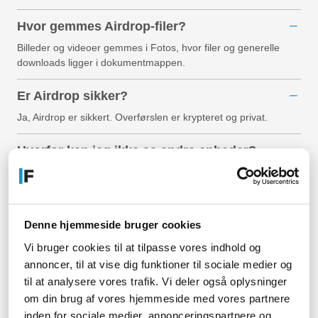
Hvor gemmes Airdrop-filer?
Billeder og videoer gemmes i Fotos, hvor filer og generelle
downloads ligger i dokumentmappen.
Er Airdrop sikker?
Ja, Airdrop er sikkert. Overførslen er krypteret og privat.
Hvorfor kan jeg ikke se andre enheder?
Hvis du ikke kan se andre enheder, skyldes det typisk AirDrop-
indstillinger eller Bluetooth.
Denne hjemmeside bruger cookies
Vi bruger cookies til at tilpasse vores indhold og
Relaterede artikler
annoncer, til at vise dig funktioner til sociale medier og
til at analysere vores trafik. Vi deler også oplysninger
Hvordan genstarter man en iPhone? Komplet guide 2026
om din brug af vores hjemmeside med vores partnere
Køb refurbished elektronik fra Apple og pas på kontoen
inden for sociale medier, annonceringspartnere og