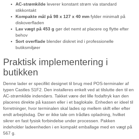
AC-strømkilde
leverer konstant strøm via standard
stikkontakt
Kompakte mål på 98 x 127 x 40 mm
fylder minimalt på
diskoverfladen
Lav vægt på 453 g
gør det nemt at placere og flytte efter
behov
Sort overflade
blender diskret ind i professionelle
butiksmiljøer
Praktisk implementering i
butikken
Denne lader er specifikt designet til brug med POS-terminaler af
typen Castles S1F2. Den installeres enkelt ved at tilslutte den til en
AC-strømkilde indendørs. Takket være det lille fodaftryk kan den
placeres direkte på kassen eller i et baglokale. Enheden er ideel til
forretninger, hvor terminalen skal lades op mellem skift eller efter
endt arbejdsdag. Der er ikke tale om trådløs opladning, hvilket
sikrer en fast fysisk forbindelse under processen. Pakken
indeholder ladeenheden i en kompakt emballage med en vægt på
567 g.