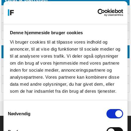
Bredde
98 mm
Dybde
127 mm
Højde
40 mm
Denne hjemmeside bruger cookies
Vægt
453 g
Vi bruger cookies til at tilpasse vores indhold og
annoncer, til at vise dig funktioner til sociale medier og
Emballeringsdata
til at analysere vores trafik. Vi deler også oplysninger
om din brug af vores hjemmeside med vores partnere
Pakkebredde
106 mm
inden for sociale medier, annonceringspartnere og
Pakkedybde
157 mm
analysepartnere. Vores partnere kan kombinere disse
Pakkehøjde
41 mm
data med andre oplysninger, du har givet dem, eller
Pakkevægt
567 g
som de har indsamlet fra din brug af deres tjenester.
Samtykkevalg
Nødvendig
Føniks Computer Aarhus