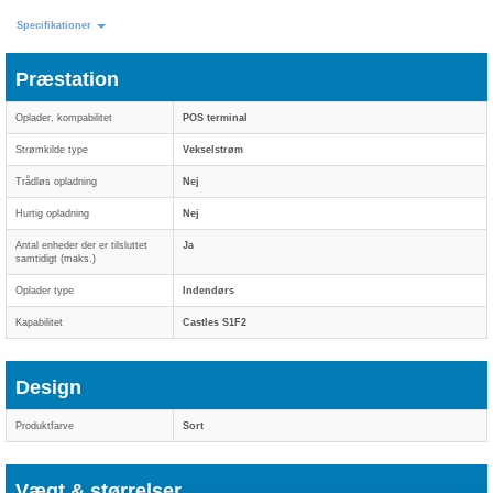
Specifikationer
Præstation
Oplader, kompabilitet
POS terminal
Strømkilde type
Vekselstrøm
Trådløs opladning
Nej
Hurtig opladning
Nej
Antal enheder der er tilsluttet
Ja
samtidigt (maks.)
Oplader type
Indendørs
Kapabilitet
Castles S1F2
Design
Produktfarve
Sort
Vægt & størrelser