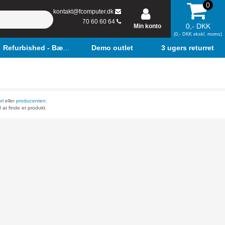
0
kontakt@fcomputer.dk
70 60 60 64
0,- DKK
Min konto
(0,- DKK ekskl. moms)
Refurbished - Bærbar
Demo outlet
3 ugers returret
ri
eller
producenten.
 at finde et produkt.