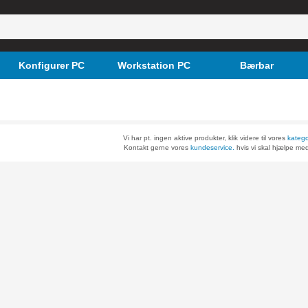
Konfigurer PC
Workstation PC
Bærbar
Vi har pt. ingen aktive produkter, klik videre til vores
katego
Kontakt gerne vores
kundeservice.
hvis vi skal hjælpe med