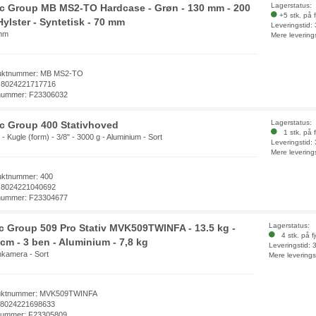
Lagerstatus:
ec Group MB MS2-TO Hardcase - Grøn - 130 mm - 200
+5 stk. på 
Hylster - Syntetisk - 70 mm
Leveringstid:
mm
Mere levering
uktnummer: MB MS2-TO
 8024221717716
nummer: F23306032
Lagerstatus:
ec Group 400 Stativhoved
1 stk. på f
 - Kugle (form) - 3/8" - 3000 g - Aluminium - Sort
Leveringstid:
Mere levering
uktnummer: 400
 8024221040692
nummer: F23304677
Lagerstatus:
ec Group 509 Pro Stativ MVK509TWINFA - 13.5 kg -
4 stk. på f
cm - 3 ben - Aluminium - 7,8 kg
Leveringstid:
nkamera - Sort
Mere leverings
uktnummer: MVK509TWINFA
 8024221698633
nummer: F23305809