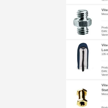
Vit
Messi
Prod
EAN:
Vare
Vit
Lom
135 
Prod
EAN:
Vare
Vit
Stat
Messi
Prod