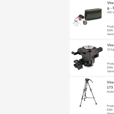
Vit
g - 
260 
Prod
EAN:
Vare
Vit
10 kg
Prod
EAN:
Vare
Vit
173 
Actio
Prod
EAN:
Vare