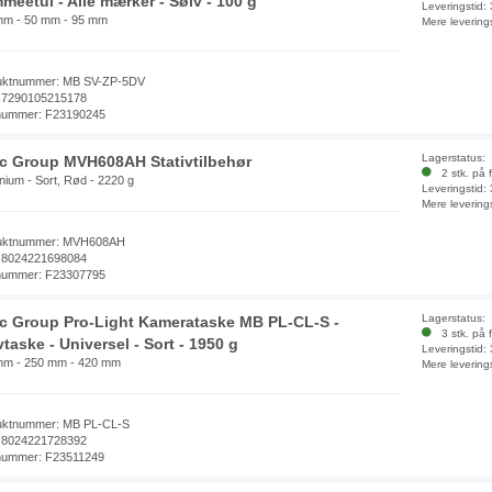
meetui - Alle mærker - Sølv - 100 g
Leveringstid:
mm - 50 mm - 95 mm
Mere levering
uktnummer: MB SV-ZP-5DV
 7290105215178
nummer: F23190245
Lagerstatus:
ec Group MVH608AH Stativtilbehør
2 stk. på f
nium - Sort, Rød - 2220 g
Leveringstid:
Mere levering
uktnummer: MVH608AH
 8024221698084
nummer: F23307795
Lagerstatus:
ec Group Pro-Light Kamerataske MB PL-CL-S -
3 stk. på f
taske - Universel - Sort - 1950 g
Leveringstid:
mm - 250 mm - 420 mm
Mere levering
uktnummer: MB PL-CL-S
 8024221728392
nummer: F23511249