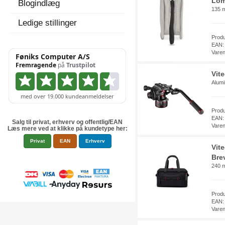
Lom
Blogindlæg
135 
Ledige stillinger
Prod
EAN:
Vare
Vit
Alumi
Prod
EAN:
Salg til privat, erhverv og offentlig/EAN
Vare
Læs mere ved at klikke på kundetype her:
Privat
EAN
Erhverv
Vit
Brev
240 
Prod
EAN:
Vare