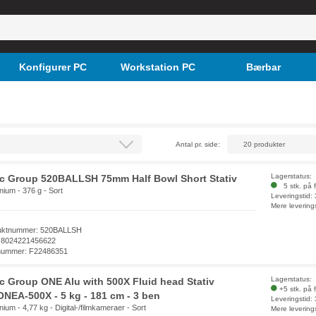
Konfigurer PC
Workstation PC
Bærbar
Antal pr. side:
Lagerstatus:
ec Group 520BALLSH 75mm Half Bowl Short Stativ
5 stk. på f
nium - 376 g - Sort
Leveringstid:
Mere levering
uktnummer: 520BALLSH
 8024221456622
nummer: F22486351
Lagerstatus:
ec Group ONE Alu with 500X Fluid head Stativ
+5 stk. på 
NEA-500X - 5 kg - 181 cm - 3 ben
Leveringstid:
nium - 4,77 kg - Digital-/filmkameraer - Sort
Mere levering