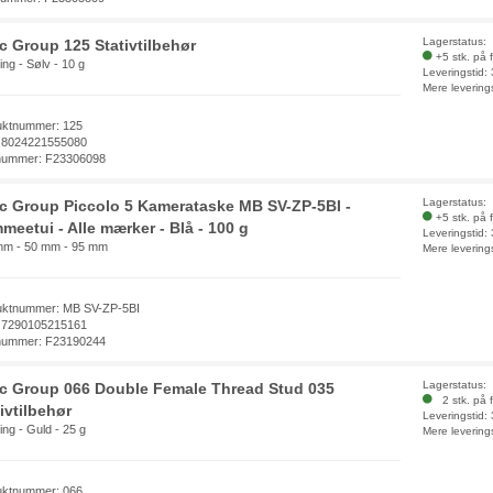
Lagerstatus:
ec Group 125 Stativtilbehør
+5 stk. på 
ng - Sølv - 10 g
Leveringstid:
Mere levering
uktnummer: 125
 8024221555080
nummer: F23306098
Lagerstatus:
ec Group Piccolo 5 Kamerataske MB SV-ZP-5BI -
+5 stk. på 
meetui - Alle mærker - Blå - 100 g
Leveringstid:
mm - 50 mm - 95 mm
Mere levering
uktnummer: MB SV-ZP-5BI
 7290105215161
nummer: F23190244
Lagerstatus:
ec Group 066 Double Female Thread Stud 035
2 stk. på f
ivtilbehør
Leveringstid:
ng - Guld - 25 g
Mere levering
uktnummer: 066