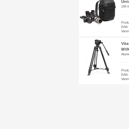
Univ
190 
Prod
EAN:
Vare
Vit
MVK
Alumi
Prod
EAN:
Vare