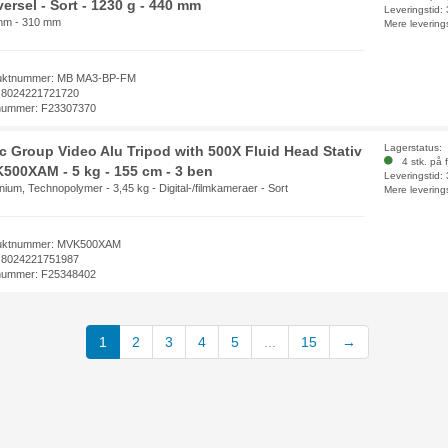
ersel - Sort - 1230 g - 440 mm
Leveringstid:
mm - 310 mm
Mere levering
uktnummer: MB MA3-BP-FM
 8024221721720
nummer: F23307370
Lagerstatus:
ec Group Video Alu Tripod with 500X Fluid Head Stativ
4 stk. på f
500XAM - 5 kg - 155 cm - 3 ben
Leveringstid:
nium, Technopolymer - 3,45 kg - Digital-/filmkameraer - Sort
Mere levering
uktnummer: MVK500XAM
 8024221751987
nummer: F25348402
1
2
3
4
5
...
15
→