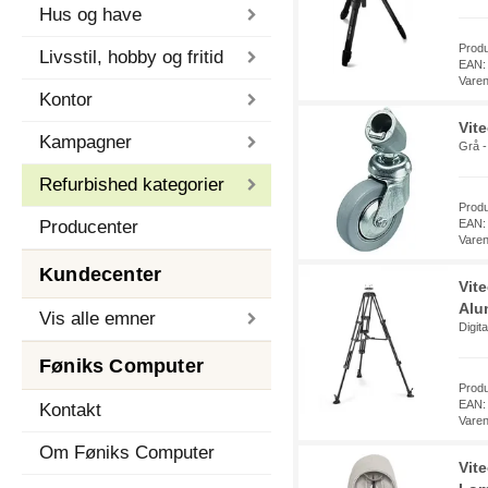
Hus og have
Prod
Livsstil, hobby og fritid
EAN:
Vare
Kontor
Vit
Kampagner
Grå -
Refurbished kategorier
Prod
Producenter
EAN:
Vare
Kundecenter
Vit
Alu
Vis alle emner
Digit
Føniks Computer
Prod
EAN:
Kontakt
Vare
Om Føniks Computer
Vit