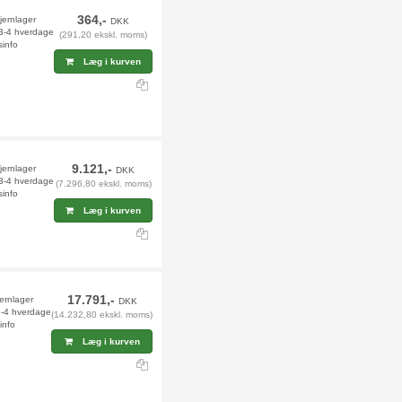
364,-
fjernlager
DKK
 3-4 hverdage
(291,20 ekskl. moms)
sinfo
Læg i kurven
9.121,-
jernlager
DKK
 3-4 hverdage
(7.296,80 ekskl. moms)
sinfo
Læg i kurven
17.791,-
jernlager
DKK
 3-4 hverdage
(14.232,80 ekskl. moms)
info
Læg i kurven