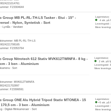
 8024221014761
nummer: F23304644
Lagerstatus:
ec Group MB PL-RL-TH-LS Tasker - Etui - 15" -
4 stk. på f
ersel - Nylon, Syntetisk - Sort
Leveringstid:
 - Lynlås - Vandtæt
Mere levering
uktnummer: MB PL-RL-TH-LS
 8024221708165
nummer: F23353764
Lagerstatus:
ec Group Nitrotech 612 Stativ MVK612TWINFA - 8 kg -
2 stk. på f
 cm - 3 ben - Aluminium
Leveringstid:
nkamera - Sort
Mere leverings
uktnummer: MVK612TWINFA
 8024221702897
nummer: F23306591
Lagerstatus:
ec Group ONE Alu Hybrid Tripod Stativ MTONEA - 15
+5 stk. på 
- 170,5 cm - 3 ben - Aluminium
Leveringstid:
kg - Digital-/filmkameraer - Sort
Mere levering