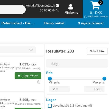
0
kontakt@fcomputer.dk
70 60 60 64
0,- DKK
Min konto
(0,- DKK ekskl. moms)
Refurbished - Bærbar
Demo outlet
3 ugers returret
Resultater:
283
Nulstil filtre
1.039,-
jernlager
DKK
 3-4 hverdage
(831,20 ekskl. moms)
sinfo
Pris
Læg i kurven
Min pris:
Max pris:
5.405,-
Lager
fjernlager
DKK
 3-4 hverdage
(4.324,00 ekskl. moms)
Leveringstid 1-2 hverdage (
0
)
sinfo