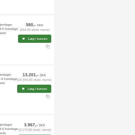
580,-
jernlager
DKK
 3-4 hverdage
(464,00 ekskl. moms)
sinfo
Læg i kurven
13.201,-
jernlager
DKK
 3-4 hverdage
(10.560,80 ekskl. moms)
info
Læg i kurven
3.967,-
fjernlager
DKK
 3-4 hverdage
(3.173,60 ekskl. moms)
sinfo