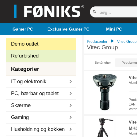
Gamer PC
Exclusive Gamer PC
Mini PC
Producenter
Vitec Group
Demo outlet
Vitec Group
Refurbished
Sortér efter:
Kategorier
Vit
IT og elektronik
Alumi
PC, bærbar og tablet
Prod
Skærme
EAN:
Vare
Gaming
Vit
MKO
Husholdning og køkken
Alumi