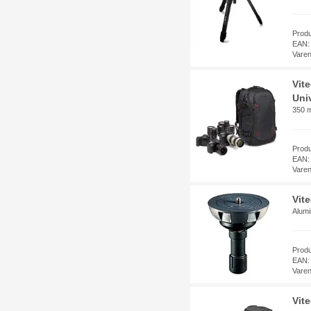
Prod
EAN:
Vare
Vit
Univ
350 
Prod
EAN:
Vare
Vit
Alumi
Prod
EAN:
Vare
Vit