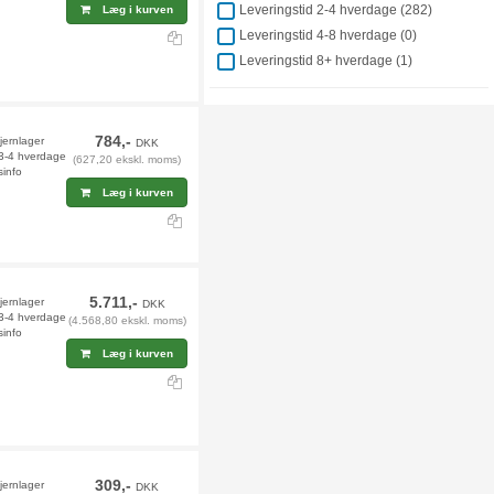
Leveringstid 2-4 hverdage (
282
)
Læg i kurven
Leveringstid 4-8 hverdage (
0
)
Leveringstid 8+ hverdage (
1
)
784,-
jernlager
DKK
 3-4 hverdage
(627,20 ekskl. moms)
sinfo
Læg i kurven
5.711,-
jernlager
DKK
 3-4 hverdage
(4.568,80 ekskl. moms)
sinfo
Læg i kurven
309,-
fjernlager
DKK