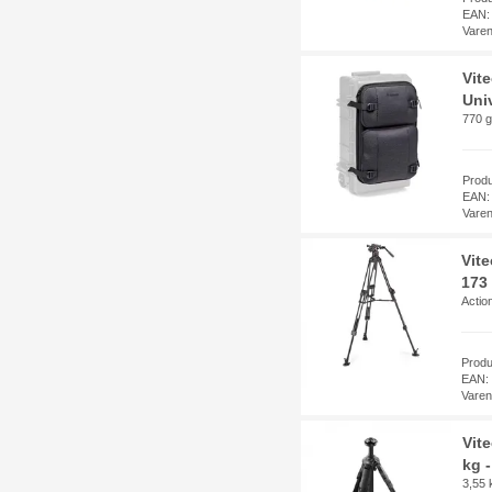
EAN:
Vare
Vit
Univ
770 g
Prod
EAN:
Vare
Vit
173
Actio
Prod
EAN:
Vare
Vit
kg 
3,55 