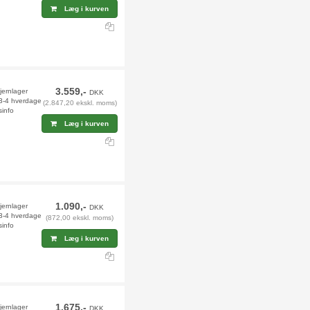
Læg i kurven
3.559,-
fjernlager
DKK
 3-4 hverdage
(2.847,20 ekskl. moms)
sinfo
Læg i kurven
1.090,-
jernlager
DKK
 3-4 hverdage
(872,00 ekskl. moms)
sinfo
Læg i kurven
1.675,-
fjernlager
DKK