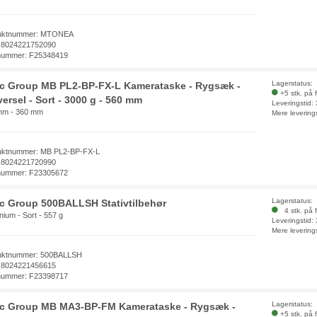
uktnummer: MTONEA
 8024221752090
nummer: F25348419
Lagerstatus:
ec Group MB PL2-BP-FX-L Kamerataske - Rygsæk -
+5 stk. på 
ersel - Sort - 3000 g - 560 mm
Leveringstid:
mm - 360 mm
Mere levering
uktnummer: MB PL2-BP-FX-L
 8024221720990
nummer: F23305672
Lagerstatus:
ec Group 500BALLSH Stativtilbehør
4 stk. på f
nium - Sort - 557 g
Leveringstid:
Mere levering
uktnummer: 500BALLSH
 8024221456615
nummer: F23398717
Lagerstatus:
ec Group MB MA3-BP-FM Kamerataske - Rygsæk -
+5 stk. på 