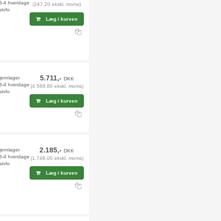
 3-4 hverdage
(247,20 ekskl. moms)
sinfo
Læg i kurven
5.711,-
jernlager
DKK
 3-4 hverdage
(4.568,80 ekskl. moms)
sinfo
Læg i kurven
2.185,-
jernlager
DKK
 3-4 hverdage
(1.748,00 ekskl. moms)
sinfo
Læg i kurven