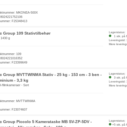
uktnummer: MKONEA-500X
 8024221752106
nummer: F25348413
Lagerstatus:
ec Group 109 Stativtilbehør
1 stk. på f
 1430 g
Leveringstid:
Mere levering
uktnummer: 109
 8024221016352
nummer: F23399649
Lagerstatus:
ec Group MVTTWINMA Stativ - 25 kg - 153 cm - 3 ben -
3 stk. på f
minium - 3,3 kg
Leveringstid:
al-/filmkameraer - Sort
Mere levering
uktnummer: MVTTWINMA
nummer: F23074607
Lagerstatus:
ec Group Piccolo 5 Kamerataske MB SV-ZP-5DV -
+5 stk. på 