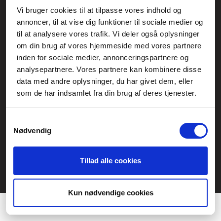
Vi bruger cookies til at tilpasse vores indhold og
Generelle henvendelser:
annoncer, til at vise dig funktioner til sociale medier og
kontakt@fcomputer.dk
til at analysere vores trafik. Vi deler også oplysninger
om din brug af vores hjemmeside med vores partnere
Service- og reklamationsafdelingen:
inden for sociale medier, annonceringspartnere og
service@fcomputer.dk
analysepartnere. Vores partnere kan kombinere disse
data med andre oplysninger, du har givet dem, eller
Sitemap
som de har indsamlet fra din brug af deres tjenester.
Blog
Opret reklamation
Kundecenter
Kontakt
Samtykkevalg
Nødvendig
3 ugers returret
Datasikkerhed/Cookies
Fortryd køb
Tillad alle cookies
Præferencer
Statistik
Kun nødvendige cookies