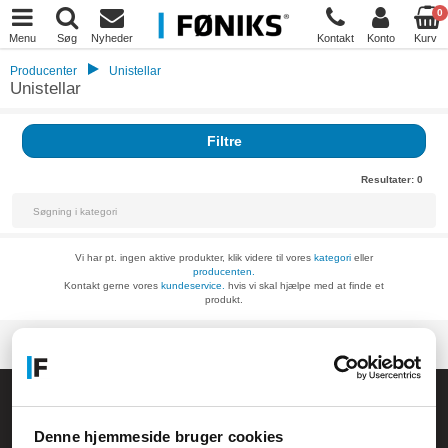
0
Menu
Søg
Nyheder
Kontakt
Konto
Kurv
Producenter
Unistellar
Unistellar
Filtre
Resultater:
0
Vi har pt. ingen aktive produkter, klik videre til vores
kategori
eller
producenten.
Kontakt gerne vores
kundeservice.
hvis vi skal hjælpe med at finde et
produkt.
Føniks Computer Aarhus
CVR.: 26208637
Denne hjemmeside bruger cookies
Anelystparken 33B,
8381 Tilst