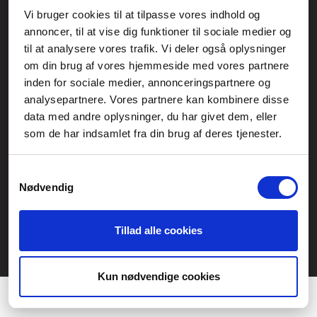
Vi bruger cookies til at tilpasse vores indhold og
Generelle henvendelser:
annoncer, til at vise dig funktioner til sociale medier og
kontakt@fcomputer.dk
til at analysere vores trafik. Vi deler også oplysninger
om din brug af vores hjemmeside med vores partnere
Service- og reklamationsafdelingen:
inden for sociale medier, annonceringspartnere og
service@fcomputer.dk
analysepartnere. Vores partnere kan kombinere disse
data med andre oplysninger, du har givet dem, eller
Sitemap
som de har indsamlet fra din brug af deres tjenester.
Blog
Opret reklamation
Kundecenter
Kontakt
Samtykkevalg
Nødvendig
3 ugers returret
Datasikkerhed/Cookies
Fortryd køb
Tillad alle cookies
Præferencer
Statistik
Kun nødvendige cookies