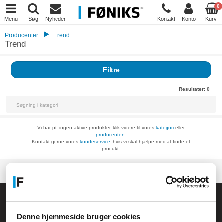
0
Menu
Søg
Nyheder
Kontakt
Konto
Kurv
Producenter
Trend
Trend
Filtre
Resultater:
0
Vi har pt. ingen aktive produkter, klik videre til vores
kategori
eller
producenten.
Kontakt gerne vores
kundeservice.
hvis vi skal hjælpe med at finde et
produkt.
Føniks Computer Aarhus
CVR.: 26208637
Denne hjemmeside bruger cookies
Anelystparken 33B,
8381 Tilst