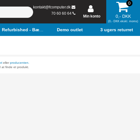
0
kontakt@fcomputer.dk
70 60 60 64
0,- DKK
Min konto
(0,- DKK ekskl. moms)
Refurbished - Bærbar
Demo outlet
3 ugers returret
ri
eller
producenten.
 at finde et produkt.