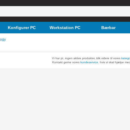
Konfigurer PC
Workstation PC
Bærbar
logy
Vi har pt. ingen aktive produkter, klik videre til vores
katego
Kontakt gerne vores
kundeservice.
hvis vi skal hjælpe med