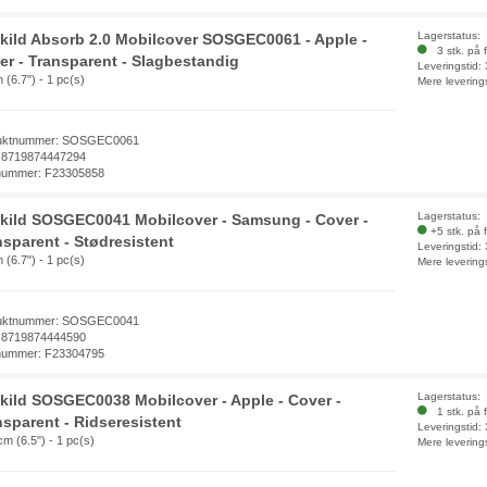
Lagerstatus:
kild Absorb 2.0 Mobilcover SOSGEC0061 - Apple -
3 stk. på f
er - Transparent - Slagbestandig
Leveringstid:
 (6.7") - 1 pc(s)
Mere levering
uktnummer: SOSGEC0061
 8719874447294
nummer: F23305858
Lagerstatus:
kild SOSGEC0041 Mobilcover - Samsung - Cover -
+5 stk. på 
nsparent - Stødresistent
Leveringstid:
 (6.7") - 1 pc(s)
Mere levering
uktnummer: SOSGEC0041
 8719874444590
nummer: F23304795
Lagerstatus:
kild SOSGEC0038 Mobilcover - Apple - Cover -
1 stk. på f
nsparent - Ridseresistent
Leveringstid:
cm (6.5") - 1 pc(s)
Mere levering