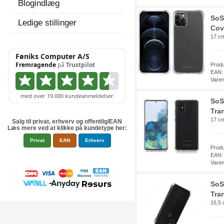
Blogindlæg
SoS
Ledige stillinger
Cov
17 cm
Prod
EAN:
Vare
SoS
Tra
17 cm
Salg til privat, erhverv og offentlig/EAN
Læs mere ved at klikke på kundetype her:
Privat
EAN
Erhverv
Prod
EAN:
Vare
SoS
Tra
16,5 