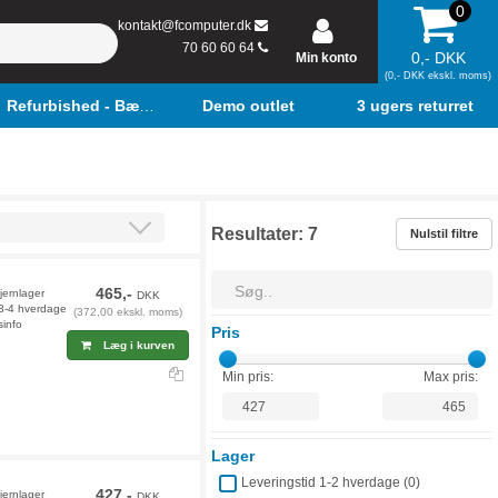
0
kontakt@fcomputer.dk
70 60 60 64
0,- DKK
Min konto
(0,- DKK ekskl. moms)
Refurbished - Bærbar
Demo outlet
3 ugers returret
Resultater:
7
Nulstil filtre
465,-
fjernlager
DKK
 3-4 hverdage
(372,00 ekskl. moms)
sinfo
Pris
Læg i kurven
Min pris:
Max pris:
Lager
Leveringstid 1-2 hverdage (
0
)
427,-
fjernlager
DKK