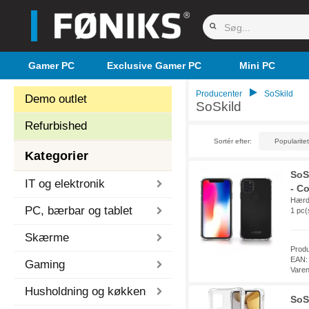
Gamer PC
Exclusive Gamer PC
Mini PC
Producenter
SoSkild
Demo outlet
SoSkild
Refurbished
Sortér efter:
Kategorier
SoS
IT og elektronik
- C
Hærde
PC, bærbar og tablet
1 pc(
Skærme
Prod
EAN:
Gaming
Vare
Husholdning og køkken
SoS