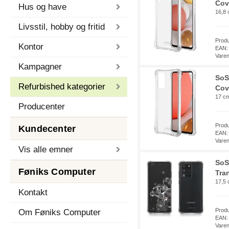
Cov
Hus og have
16,8 
Livsstil, hobby og fritid
Prod
Kontor
EAN:
Vare
Kampagner
SoS
Refurbished kategorier
Cov
17 cm
Producenter
Prod
Kundecenter
EAN:
Vare
Vis alle emner
SoS
Føniks Computer
Tra
17,5 
Kontakt
Prod
Om Føniks Computer
EAN:
Vare