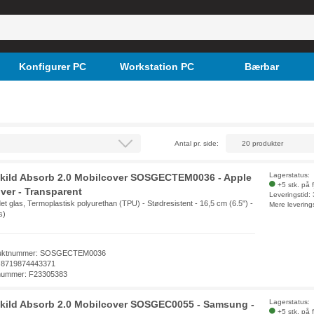
Konfigurer PC
Workstation PC
Bærbar
Antal pr. side:
Lagerstatus:
kild Absorb 2.0 Mobilcover SOSGECTEM0036 - Apple
+5 stk. på 
over - Transparent
Leveringstid:
t glas, Termoplastisk polyurethan (TPU) - Stødresistent - 16,5 cm (6.5") -
Mere levering
s)
uktnummer: SOSGECTEM0036
 8719874443371
nummer: F23305383
Lagerstatus:
kild Absorb 2.0 Mobilcover SOSGEC0055 - Samsung -
+5 stk. på 