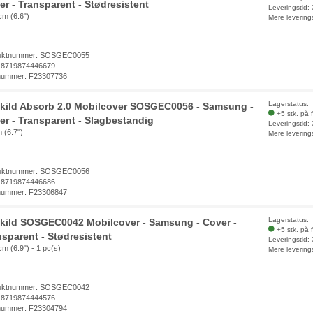
er - Transparent - Stødresistent
Leveringstid:
cm (6.6")
Mere levering
uktnummer: SOSGEC0055
 8719874446679
nummer: F23307736
Lagerstatus:
kild Absorb 2.0 Mobilcover SOSGEC0056 - Samsung -
+5 stk. på 
er - Transparent - Slagbestandig
Leveringstid:
 (6.7")
Mere levering
uktnummer: SOSGEC0056
 8719874446686
nummer: F23306847
Lagerstatus:
kild SOSGEC0042 Mobilcover - Samsung - Cover -
+5 stk. på 
nsparent - Stødresistent
Leveringstid:
cm (6.9") - 1 pc(s)
Mere levering
uktnummer: SOSGEC0042
 8719874444576
nummer: F23304794