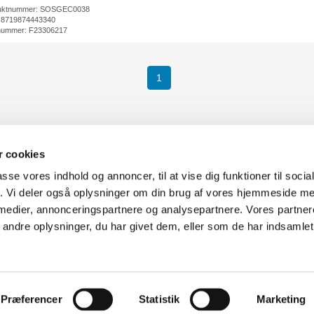
uktnummer: SOSGEC0038
 8719874443340
nummer: F23306217
1
 cookies
passe vores indhold og annoncer, til at vise dig funktioner til soci
fik. Vi deler også oplysninger om din brug af vores hjemmeside m
uter Aarhus
Generelle henvendelser:
 medier, annonceringspartnere og analysepartnere. Vores partne
637
kontakt@fcomputer.dk
ndre oplysninger, du har givet dem, eller som de har indsamlet 
rken 33B,
8381 Tilst
Service- og reklamationsafdelin
service@fcomputer.dk
Præferencer
Statistik
Marketing