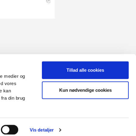
Tillad alle cookies
ale medier og
ed vores
Sitemap
Kun nødvendige cookies
re kan
Blog
Opret reklamation
fra din brug
gen:
Kundecenter
Kontakt
3 ugers returret
Datasikkerhed/Cookies
Fortryd køb
Vis detaljer