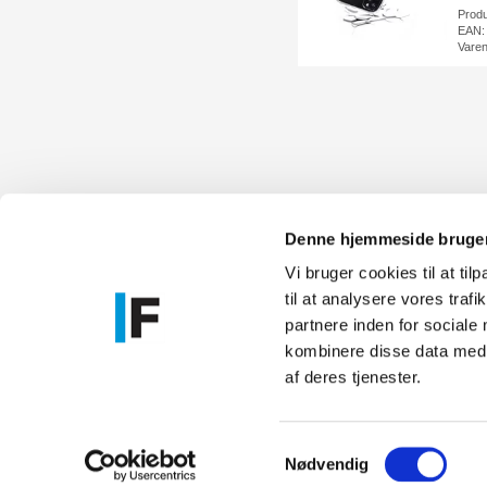
Prod
EAN:
Vare
Denne hjemmeside bruger
Vi bruger cookies til at til
til at analysere vores tra
Føniks Comp
partnere inden for sociale
CVR.: 26208
kombinere disse data med a
Anelystpa
af deres tjenester.
Samtykkevalg
Nødvendig