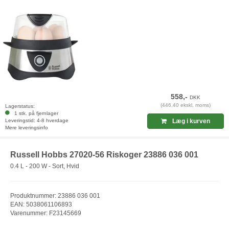
558,-
DKK
(446,40 ekskl. moms)
Lagerstatus:
1 stk. på fjernlager
Leveringstid: 4-8 hverdage
Læg i kurven
Mere leveringsinfo
Russell Hobbs 27020-56 Riskoger 23886 036 001
0.4 L - 200 W - Sort, Hvid
Produktnummer: 23886 036 001
EAN: 5038061106893
Varenummer: F23145669