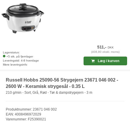
511,-
DKK
(408,80 ekskl. moms)
Lagerstatus:
+5 stk. på fjernlager
Leveringstid: 4-8 hverdage
Læg i kurven
Mere leveringsinfo
Russell Hobbs 25090-56 Strygejern 23671 046 002 -
2600 W - Keramisk strygesål - 0.35 L
210 g/min - Sort, Grå, Rød - Tør & dampstrygejern - 3 m
Produktnummer: 23671 046 002
EAN: 4008496972029
Varenummer: F25390021