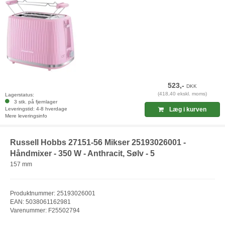
523,-
DKK
(418,40 ekskl. moms)
Lagerstatus:
3 stk. på fjernlager
Leveringstid: 4-8 hverdage
Læg i kurven
Mere leveringsinfo
Russell Hobbs 27151-56 Mikser 25193026001 -
Håndmixer - 350 W - Anthracit, Sølv - 5
157 mm
Produktnummer: 25193026001
EAN: 5038061162981
Varenummer: F25502794