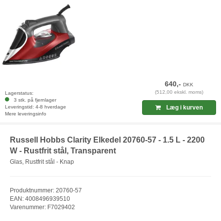
640,-
DKK
(512,00 ekskl. moms)
Lagerstatus:
3 stk. på fjernlager
Leveringstid: 4-8 hverdage
Læg i kurven
Mere leveringsinfo
Russell Hobbs Clarity Elkedel 20760-57 - 1.5 L - 2200
W - Rustfrit stål, Transparent
Glas, Rustfrit stål - Knap
Produktnummer: 20760-57
EAN: 4008496939510
Varenummer: F7029402