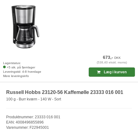
673,-
DKK
(538,40 ekskl. moms)
Lagerstatus:
+5 stk. på fjernlager
Leveringstid: 4-8 hverdage
Læg i kurven
Mere leveringsinfo
Russell Hobbs 23120-56 Kaffemølle 23333 016 001
100 g - Burr kværn - 140 W - Sort
Produktnummer: 23333 016 001
EAN: 4008496855896
Varenummer: F22945001