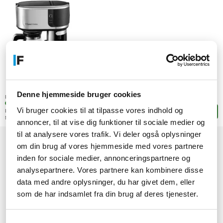
1.198,-
DKK
Denne hjemmeside bruger cookies
(958,40 ekskl. moms)
Lagerstatus:
+5 stk. på fjernlager
Vi bruger cookies til at tilpasse vores indhold og
Leveringstid: 4-8 hverdage
Læg i kurven
Mere leveringsinfo
annoncer, til at vise dig funktioner til sociale medier og
til at analysere vores trafik. Vi deler også oplysninger
om din brug af vores hjemmeside med vores partnere
1
2
3
→
inden for sociale medier, annonceringspartnere og
analysepartnere. Vores partnere kan kombinere disse
data med andre oplysninger, du har givet dem, eller
som de har indsamlet fra din brug af deres tjenester.
Samtykkevalg