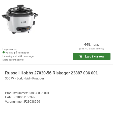
448,-
DKK
(358,40 ekskl. moms)
Lagerstatus:
+5 stk. på fjernlager
Leveringstid: 4-8 hverdage
Læg i kurven
Mere leveringsinfo
Russell Hobbs 27030-56 Riskoger 23887 036 001
300 W - Sort, Hvid - Knapper
Produktnummer: 23887 036 001
EAN: 5038061106947
Varenummer: F23038556