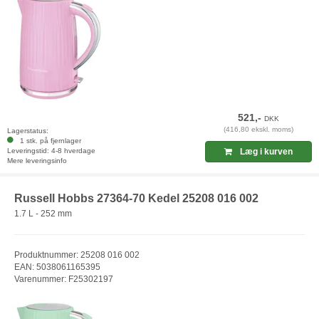
521,-
DKK
(416,80 ekskl. moms)
Lagerstatus:
1 stk. på fjernlager
Leveringstid: 4-8 hverdage
Læg i kurven
Mere leveringsinfo
Russell Hobbs 27364-70 Kedel 25208 016 002
1.7 L - 252 mm
Produktnummer: 25208 016 002
EAN: 5038061165395
Varenummer: F25302197