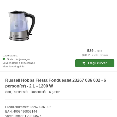
539,-
DKK
(431,20 ekskl. moms)
Lagerstatus:
5 stk. på fjernlager
Leveringstid: 4-8 hverdage
Læg i kurven
Mere leveringsinfo
Russell Hobbs Fiesta Fonduesæt 23267 036 002 - 6
person(er) - 2 L - 1200 W
Sort, Rustfrit stål - Rustfrit stål - 6 gafler
Produktnummer: 23267 036 002
EAN: 4008496853144
Varenummer: F20814576