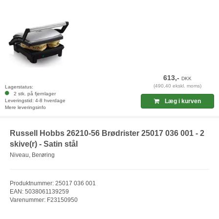
613,-
DKK
(490,40 ekskl. moms)
Lagerstatus:
2 stk. på fjernlager
Leveringstid: 4-8 hverdage
Læg i kurven
Mere leveringsinfo
Russell Hobbs 26210-56 Brødrister 25017 036 001 - 2
skive(r) - Satin stål
Niveau, Berøring
Produktnummer: 25017 036 001
EAN: 5038061139259
Varenummer: F23150950