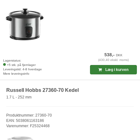
538,-
DKK
(430,40 ekskl. moms)
Lagerstatus:
+5 stk. på fjernlager
Leveringstid: 4-8 hverdage
Læg i kurven
Mere leveringsinfo
Russell Hobbs 27360-70 Kedel
1.7 L - 252 mm
Produktnummer: 27360-70
EAN: 5038061163186
Varenummer: F25324468