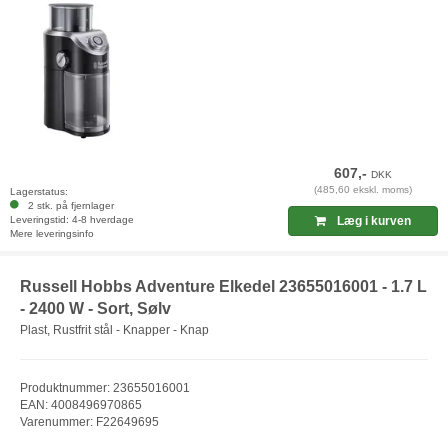
607,-
DKK
(485,60 ekskl. moms)
Lagerstatus:
2 stk. på fjernlager
Leveringstid: 4-8 hverdage
Læg i kurven
Mere leveringsinfo
Russell Hobbs Adventure Elkedel 23655016001 - 1.7 L
- 2400 W - Sort, Sølv
Plast, Rustfrit stål - Knapper - Knap
Produktnummer: 23655016001
EAN: 4008496970865
Varenummer: F22649695