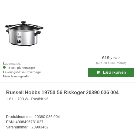
619,-
DKK
(495,20 ekskl. moms)
Lagerstatus:
5 stk. på fjernlager
Leveringstid: 4-8 hverdage
Læg i kurven
Mere leveringsinfo
Russell Hobbs 19750-56 Riskoger 20390 036 004
1.8 L - 700 W - Rustfrit stål
Produktnummer: 20390 036 004
EAN: 4008496781027
Varenummer: F20993469