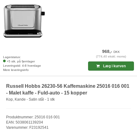
968,-
DKK
(774,40 ekskl. moms)
Lagerstatus:
+5 stk. på fjernlager
Leveringstid: 4-8 hverdage
Læg i kurven
Mere leveringsinfo
Russell Hobbs 26230-56 Kaffemaskine 25016 016 001
- Malet kaffe - Fuld-auto - 15 kopper
Kop, Kande - Satin stål - 1 stk
Produktnummer: 25016 016 001
EAN: 5038061139204
Varenummer: F23192541