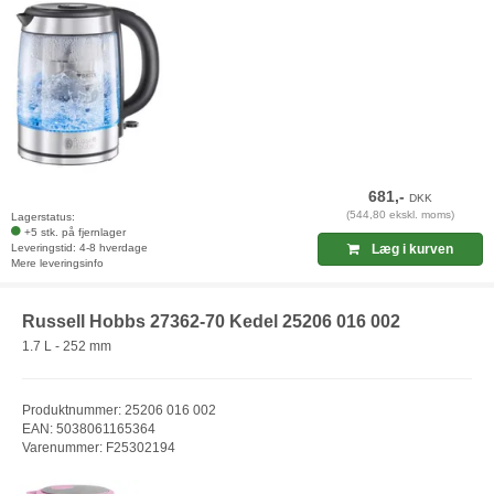
681,-
DKK
(544,80 ekskl. moms)
Lagerstatus:
+5 stk. på fjernlager
Leveringstid: 4-8 hverdage
Læg i kurven
Mere leveringsinfo
Russell Hobbs 27362-70 Kedel 25206 016 002
1.7 L - 252 mm
Produktnummer: 25206 016 002
EAN: 5038061165364
Varenummer: F25302194