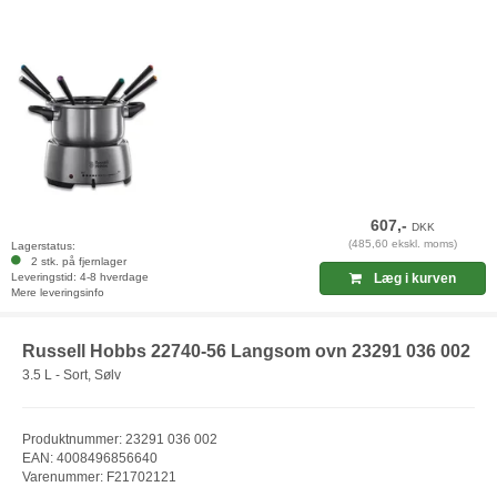
607,-
DKK
(485,60 ekskl. moms)
Lagerstatus:
2 stk. på fjernlager
Leveringstid: 4-8 hverdage
Læg i kurven
Mere leveringsinfo
Russell Hobbs 22740-56 Langsom ovn 23291 036 002
3.5 L - Sort, Sølv
Produktnummer: 23291 036 002
EAN: 4008496856640
Varenummer: F21702121