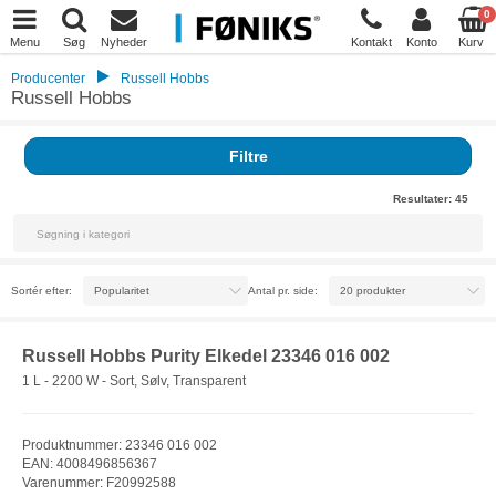
0
Menu
Søg
Nyheder
Kontakt
Konto
Kurv
Producenter
Russell Hobbs
Russell Hobbs
Filtre
Resultater:
45
Sortér efter:
Antal pr. side:
Russell Hobbs Purity Elkedel 23346 016 002
1 L - 2200 W - Sort, Sølv, Transparent
Produktnummer: 23346 016 002
EAN: 4008496856367
Varenummer: F20992588