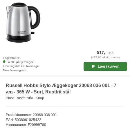
517,-
DKK
(413,60 ekskl. moms)
Lagerstatus:
4 stk. på fjernlager
Leveringstid: 4-8 hverdage
Læg i kurven
Mere leveringsinfo
Russell Hobbs Stylo Æggekoger 20068 036 001 - 7
æg - 365 W - Sort, Rustfrit stål
Plast, Rustfrit stål - Knap
Produktnummer: 20068 036 001
EAN: 5038061025422
Varenummer: F20999780