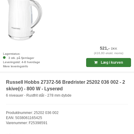
521,-
DKK
(416,80 ekskl. moms)
Lagerstatus:
3 stk. på fjernlager
Leveringstid: 4-8 hverdage
Læg i kurven
Mere leveringsinfo
Russell Hobbs 27372-56 Brødrister 25202 036 002 - 2
skive(r) - 800 W - Lyserød
6 niveauer - Rustfrit stål - 278 mm dybde
Produktnummer: 25202 036 002
EAN: 5038061165425
Varenummer: F25398591