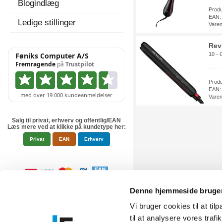
Blogindlæg
Prod
EAN:
Ledige stillinger
Vare
Rev
10 - 
Prod
EAN:
Vare
Salg til privat, erhverv og offentlig/EAN
Læs mere ved at klikke på kundetype her:
Privat
EAN
Erhverv
Denne hjemmeside bruger
Vi bruger cookies til at til
til at analysere vores tra