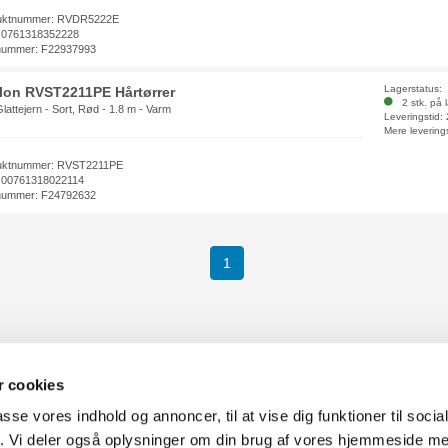
uktnummer: RVDR5222E
 0761318352228
nummer: F22937993
Lagerstatus:
lon RVST2211PE Hårtørrer
2 stk. på 
Glattejern - Sort, Rød - 1.8 m - Varm
Leveringstid:
Mere levering
uktnummer: RVST2211PE
 00761318022114
nummer: F24792632
1
 cookies
passe vores indhold og annoncer, til at vise dig funktioner til soci
fik. Vi deler også oplysninger om din brug af vores hjemmeside m