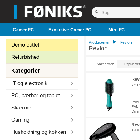
Gamer PC
Exclusive Gamer PC
Mini PC
Producenter
Revlon
Demo outlet
Revlon
Refurbished
Sortér efter:
Kategorier
Rev
IT og elektronik
3 - 2
PC, bærbar og tablet
Prod
Skærme
EAN:
Vare
Gaming
Rev
1200 
Husholdning og køkken