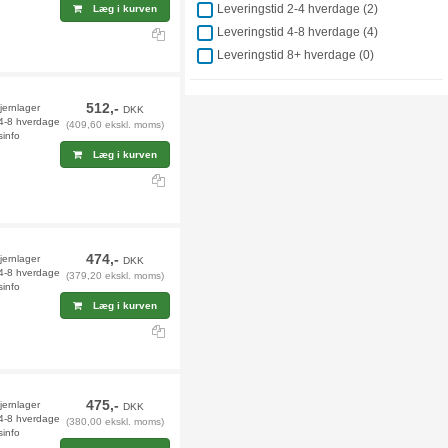
Leveringstid 2-4 hverdage (
2
)
Læg i kurven
Leveringstid 4-8 hverdage (
4
)
Leveringstid 8+ hverdage (
0
)
512,-
fjernlager
DKK
 4-8 hverdage
(409,60 ekskl. moms)
sinfo
Læg i kurven
474,-
fjernlager
DKK
 4-8 hverdage
(379,20 ekskl. moms)
sinfo
Læg i kurven
475,-
fjernlager
DKK
 4-8 hverdage
(380,00 ekskl. moms)
sinfo