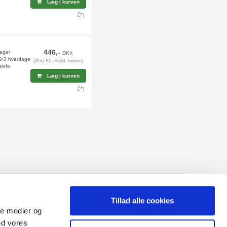
Læg i kurven
446,-
lager
DKK
 2-3 hverdage
(356,80 ekskl. moms)
sinfo
Læg i kurven
Tillad alle cookies
ale medier og
ed vores