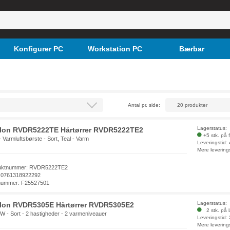
Konfigurer PC
Workstation PC
Bærbar
Antal pr. side:
Lagerstatus:
lon RVDR5222TE Hårtørrer RVDR5222TE2
+5 stk. på 
 - Varmluftsbørste - Sort, Teal - Varm
Leveringstid:
Mere levering
uktnummer: RVDR5222TE2
 0761318922292
nummer: F25527501
Lagerstatus:
lon RVDR5305E Hårtørrer RVDR5305E2
2 stk. på 
W - Sort - 2 hastigheder - 2 varmeniveauer
Leveringstid:
Mere levering