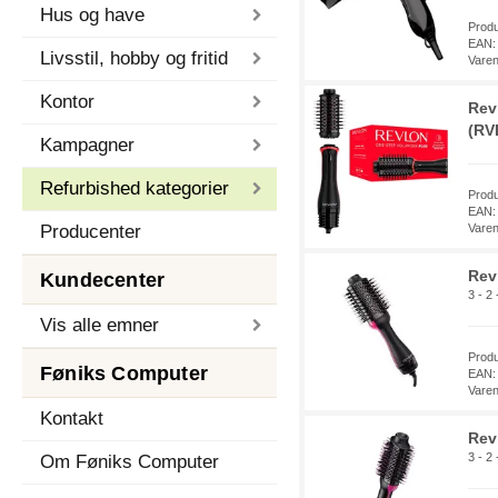
Hus og have
Prod
EAN:
Livsstil, hobby og fritid
Vare
Kontor
Rev
(RV
Kampagner
Refurbished kategorier
Prod
EAN:
Producenter
Vare
Rev
Kundecenter
3 - 2
Vis alle emner
Prod
Føniks Computer
EAN:
Vare
Kontakt
Rev
3 - 2
Om Føniks Computer