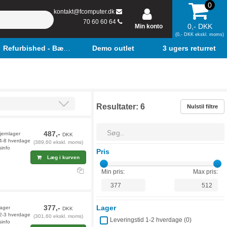
0
kontakt@fcomputer.dk
70 60 60 64
0,- DKK
Min konto
(0,- DKK ekskl. moms)
Refurbished - Bærbar
Demo outlet
3 ugers returret
Resultater:
6
Nulstil filtre
487,-
fjernlager
DKK
 4-8 hverdage
(389,60 ekskl. moms)
sinfo
Pris
Læg i kurven
Min pris:
Max pris:
377,-
Lager
lager
DKK
 2-3 hverdage
(301,60 ekskl. moms)
Leveringstid 1-2 hverdage (
0
)
sinfo