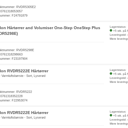
uktnummer: RVDR5305E2
 0761318053057
nummer: F24791879
Lagerstatus:
lon Hårtørrer and Volumiser One-Step OneStep Plus
+5 stk. på 
DR5298E)
Leveringstid:
Mere levering
uktnummer: RVDR5298E
 0761318298663
nummer: F23197904
Lagerstatus:
lon RVDR5222E Hårtørrer
+5 stk. på 
 - Varmluftsbørste - Sort, Lyserød
Leveringstid:
Mere levering
uktnummer: RVDR5222
 0761318352228
nummer: F22953074
Lagerstatus:
lon RVDR5222E Hårtørrer
+5 stk. på 
 - Varmluftsbørste - Sort, Lyserød
Leveringstid:
Mere levering