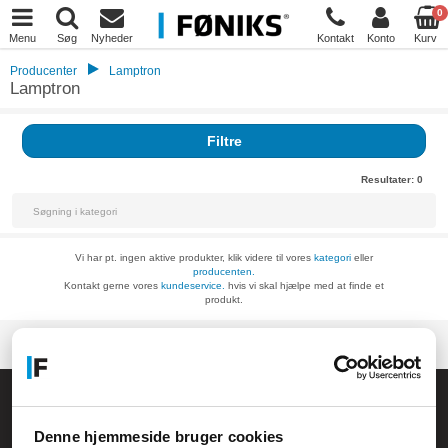
0
Menu
Søg
Nyheder
Kontakt
Konto
Kurv
Producenter
Lamptron
Lamptron
Filtre
Resultater:
0
Vi har pt. ingen aktive produkter, klik videre til vores
kategori
eller
producenten.
Kontakt gerne vores
kundeservice.
hvis vi skal hjælpe med at finde et
produkt.
Føniks Computer Aarhus
CVR.: 26208637
Denne hjemmeside bruger cookies
Anelystparken 33B,
8381 Tilst