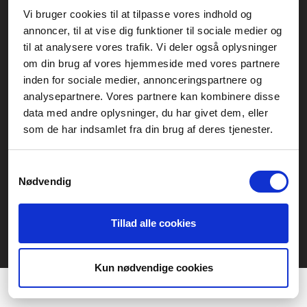
Vi bruger cookies til at tilpasse vores indhold og
Generelle henvendelser:
annoncer, til at vise dig funktioner til sociale medier og
kontakt@fcomputer.dk
til at analysere vores trafik. Vi deler også oplysninger
om din brug af vores hjemmeside med vores partnere
Service- og reklamationsafdelingen:
inden for sociale medier, annonceringspartnere og
service@fcomputer.dk
analysepartnere. Vores partnere kan kombinere disse
data med andre oplysninger, du har givet dem, eller
Sitemap
som de har indsamlet fra din brug af deres tjenester.
Blog
Opret reklamation
Kundecenter
Kontakt
Samtykkevalg
Nødvendig
3 ugers returret
Datasikkerhed/Cookies
Fortryd køb
Tillad alle cookies
Præferencer
Statistik
Kun nødvendige cookies