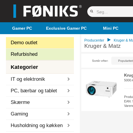
Gamer PC
Exclusive Gamer PC
Mini PC
Producenter
Kruger & Ma
Demo outlet
Kruger & Matz
Refurbished
Sortér efter:
Kategorier
Krug
IT og elektronik
5000 
PC, bærbar og tablet
Prod
Skærme
EAN: 
Varen
Gaming
Husholdning og køkken