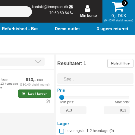
0
kontakt@fcomputer.dk
70 60 60 64
0,- DKK
Min konto
(0,- DKK ekskl. moms)
Refurbished - Bærbar
Demo outlet
3 ugers returret
Resultater:
1
Nulstil filtre
913,-
rnlager
DKK
2-13 hverdage
(730,40 ekskl. moms)
fo
Pris
Læg i kurven
Min pris:
Max pris:
Lager
Leveringstid 1-2 hverdage (
0
)