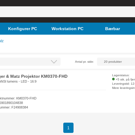
Konfigurer PC
Workstation PC
Bærbar
tz
Antal pr. side:
Lagerstatus:
er & Matz Projektor KM0370-FHD
+5 stk. på fje
ANSI lumens - LED - 16:9
Leveringstid: 1
Mere leveringsin
uktnummer: KM0370-FHD
5901890104838
ummer: F24908384
1