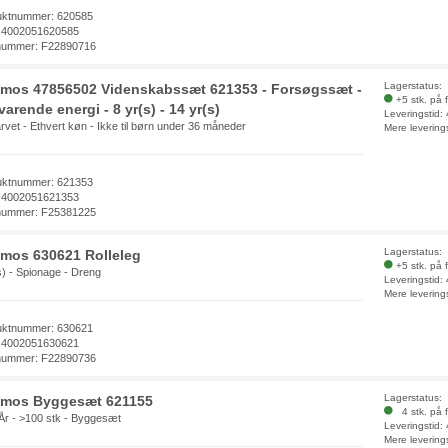
uktnummer: 620585
 4002051620585
nummer: F22890716
Lagerstatus:
mos 47856502 Videnskabssæt 621353 - Forsøgssæt -
+5 stk. på 
arende energi - 8 yr(s) - 14 yr(s)
Leveringstid:
arvet - Ethvert køn - Ikke til børn under 36 måneder
Mere levering
uktnummer: 621353
 4002051621353
nummer: F25381225
Lagerstatus:
mos 630621 Rolleleg
+5 stk. på 
s) - Spionage - Dreng
Leveringstid:
Mere levering
uktnummer: 630621
 4002051630621
nummer: F22890736
Lagerstatus:
mos Byggesæt 621155
4 stk. på f
År - >100 stk - Byggesæt
Leveringstid:
Mere levering