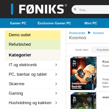
Gamer PC
Exclusive Gamer PC
Mini PC
Producenter
Kosmos
Demo outlet
Kosmos
Refurbished
Sortér efter:
Kategorier
Kos
IT og elektronik
Exper
PC, bærbar og tablet
Prod
Skærme
EAN:
Vare
Gaming
war
Husholdning og køkken