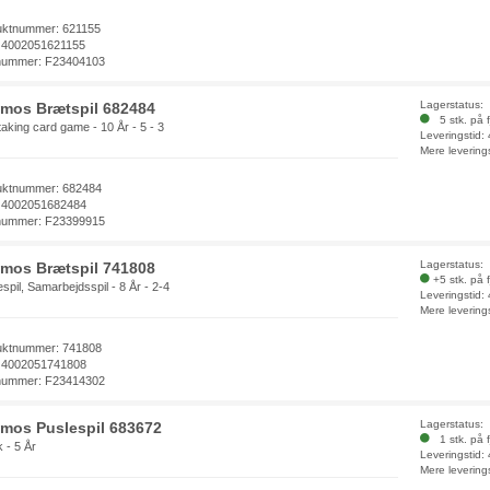
uktnummer: 621155
 4002051621155
nummer: F23404103
Lagerstatus:
mos Brætspil 682484
5 stk. på f
-taking card game - 10 År - 5 - 3
Leveringstid:
Mere levering
uktnummer: 682484
 4002051682484
nummer: F23399915
Lagerstatus:
mos Brætspil 741808
+5 stk. på 
spil, Samarbejdsspil - 8 År - 2-4
Leveringstid:
Mere levering
uktnummer: 741808
 4002051741808
nummer: F23414302
Lagerstatus:
mos Puslespil 683672
1 stk. på f
k - 5 År
Leveringstid:
Mere levering