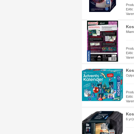
Prod
EAN:
Vare
Kos
Miami
Prod
EAN:
Vare
Kos
Oplys
Prod
EAN:
Vare
Kos
6 yr(