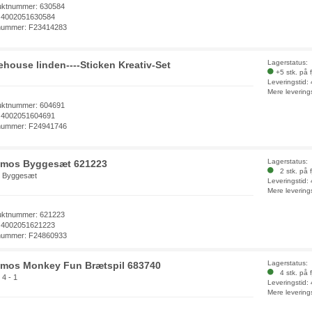
uktnummer: 630584
 4002051630584
nummer: F23414283
Lagerstatus:
ehouse linden----Sticken Kreativ-Set
+5 stk. på 
Leveringstid:
Mere levering
uktnummer: 604691
 4002051604691
nummer: F24941746
Lagerstatus:
mos Byggesæt 621223
2 stk. på f
- Byggesæt
Leveringstid:
Mere levering
uktnummer: 621223
 4002051621223
nummer: F24860933
Lagerstatus:
mos Monkey Fun Brætspil 683740
4 stk. på f
 4 - 1
Leveringstid:
Mere levering