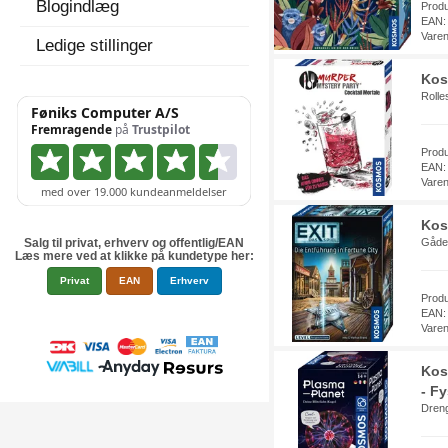
Blogindlæg
Prod
EAN:
Vare
Ledige stillinger
Kos
Rolles
Prod
EAN:
Vare
Kos
Salg til privat, erhverv og offentlig/EAN
Gåde 
Læs mere ved at klikke på kundetype her:
Privat
EAN
Erhverv
Prod
EAN:
Vare
Kos
- Fy
Dreng