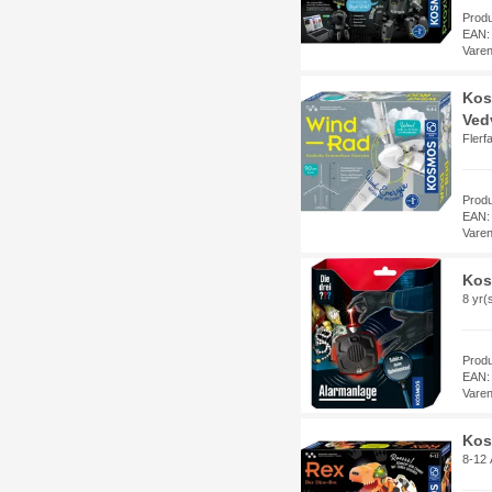
Prod
EAN:
Vare
Kos
Vedv
Flerf
Prod
EAN:
Vare
Kos
8 yr(
Prod
EAN:
Vare
Kos
8-12 