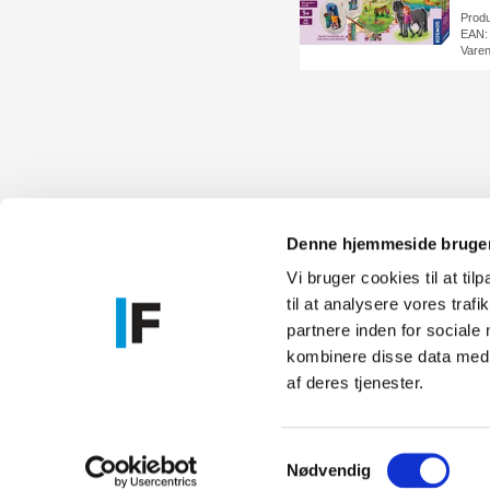
Prod
EAN:
Vare
Denne hjemmeside bruger
Vi bruger cookies til at til
til at analysere vores tra
Føniks Comp
partnere inden for sociale
CVR.: 26208
kombinere disse data med a
Anelystpa
af deres tjenester.
Samtykkevalg
Nødvendig