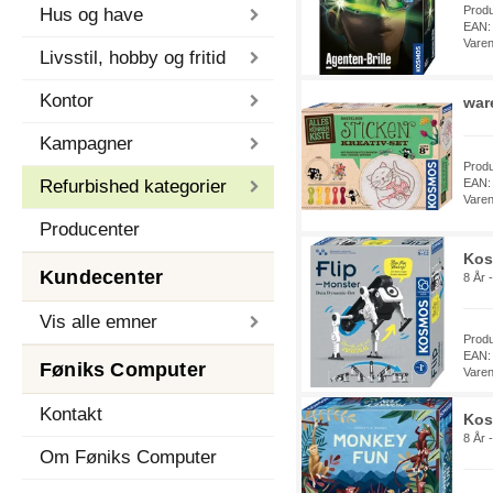
Prod
Hus og have
EAN:
Vare
Livsstil, hobby og fritid
Kontor
war
Kampagner
Prod
Refurbished kategorier
EAN:
Vare
Producenter
Kos
Kundecenter
8 År 
Vis alle emner
Prod
EAN:
Føniks Computer
Vare
Kontakt
Kos
8 År -
Om Føniks Computer