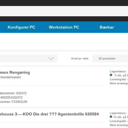
Konfigurer PC
Workstation PC
Bærbar
Antal pr. side:
Lagerstatus:
mos Rengøring
5 stk. på f
imentierkasten
Leveringstid:
Mere levering
uktnummer: 632472
 4002051632472
nummer: F23361139
Lagerstatus:
ehouse 3----KOO Die drei ??? Agentenbrille 630584
+5 stk. på 
Leveringstid:
Mere levering