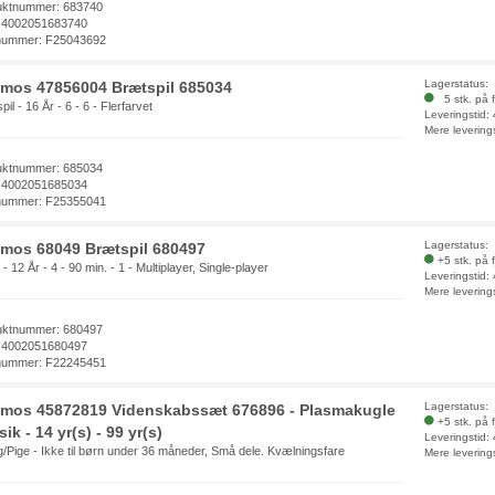
uktnummer: 683740
 4002051683740
nummer: F25043692
Lagerstatus:
mos 47856004 Brætspil 685034
5 stk. på f
pil - 16 År - 6 - 6 - Flerfarvet
Leveringstid:
Mere levering
uktnummer: 685034
 4002051685034
nummer: F25355041
Lagerstatus:
mos 68049 Brætspil 680497
+5 stk. på 
- 12 År - 4 - 90 min. - 1 - Multiplayer, Single-player
Leveringstid:
Mere levering
uktnummer: 680497
 4002051680497
nummer: F22245451
Lagerstatus:
mos 45872819 Videnskabssæt 676896 - Plasmakugle
+5 stk. på 
sik - 14 yr(s) - 99 yr(s)
Leveringstid:
/Pige - Ikke til børn under 36 måneder, Små dele. Kvælningsfare
Mere levering