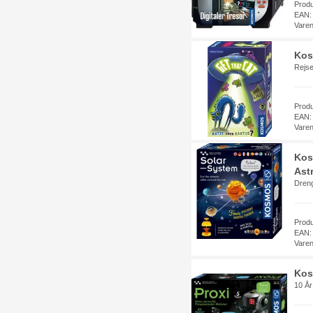
Prod
EAN:
Vare
Kos
Rejse
Prod
EAN:
Vare
Kos
Astr
Dreng
Prod
EAN:
Vare
Kos
10 År