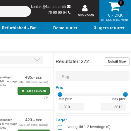
0
kontakt@fcomputer.dk
70 60 60 64
0,- DKK
Min konto
(0,- DKK ekskl. moms)
Refurbished - Bærbar
Demo outlet
3 ugers returret
Resultater:
272
Nulstil filtre
435,-
jernlager
DKK
 4-8 hverdage
(348,00 ekskl. moms)
sinfo
Pris
Læg i kurven
Min pris:
Max pris:
423,-
Lager
fjernlager
DKK
 4-8 hverdage
(338,40 ekskl. moms)
Leveringstid 1-2 hverdage (
0
)
sinfo