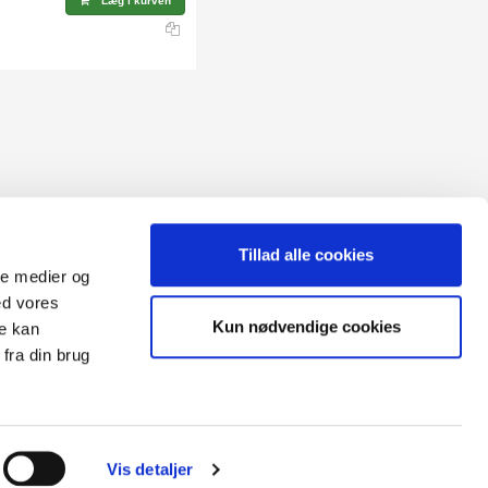
Læg i kurven
Tillad alle cookies
ale medier og
ed vores
Sitemap
Kun nødvendige cookies
re kan
Blog
Opret reklamation
fra din brug
gen:
Kundecenter
Kontakt
3 ugers returret
Datasikkerhed/Cookies
Fortryd køb
Vis detaljer