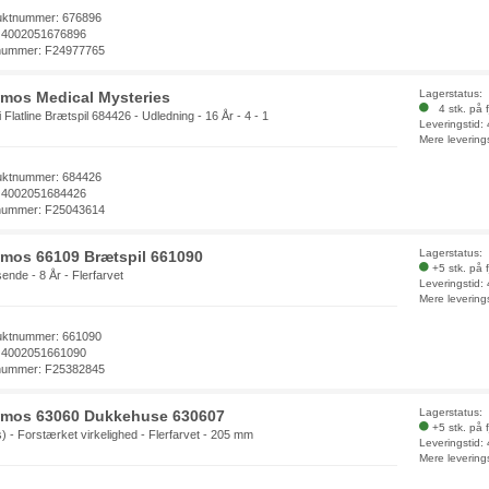
uktnummer: 676896
 4002051676896
nummer: F24977765
Lagerstatus:
mos Medical Mysteries
4 stk. på f
 Flatline Brætspil 684426 - Udledning - 16 År - 4 - 1
Leveringstid:
Mere levering
uktnummer: 684426
 4002051684426
nummer: F25043614
Lagerstatus:
mos 66109 Brætspil 661090
+5 stk. på 
ende - 8 År - Flerfarvet
Leveringstid:
Mere levering
uktnummer: 661090
 4002051661090
nummer: F25382845
Lagerstatus:
mos 63060 Dukkehuse 630607
+5 stk. på 
s) - Forstærket virkelighed - Flerfarvet - 205 mm
Leveringstid:
Mere levering