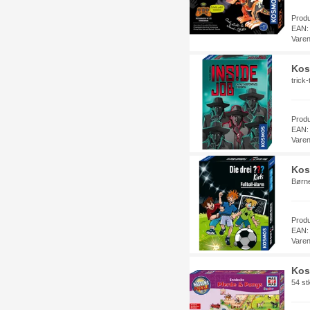
Prod
EAN:
Vare
Kos
trick
Prod
EAN:
Vare
Kos
Børne
Prod
EAN:
Vare
Kos
54 st