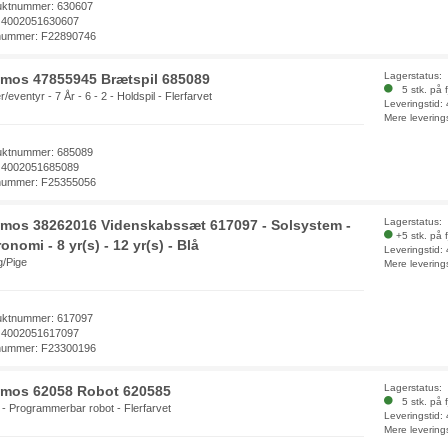
uktnummer: 630607
 4002051630607
nummer: F22890746
Lagerstatus:
mos 47855945 Brætspil 685089
5 stk. på f
r/eventyr - 7 År - 6 - 2 - Holdspil - Flerfarvet
Leveringstid:
Mere levering
uktnummer: 685089
 4002051685089
nummer: F25355056
Lagerstatus:
mos 38262016 Videnskabssæt 617097 - Solsystem -
+5 stk. på 
onomi - 8 yr(s) - 12 yr(s) - Blå
Leveringstid:
/Pige
Mere levering
uktnummer: 617097
 4002051617097
nummer: F23300196
Lagerstatus:
mos 62058 Robot 620585
5 stk. på f
 - Programmerbar robot - Flerfarvet
Leveringstid:
Mere levering