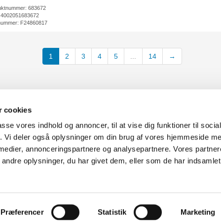
uktnummer: 683672
 4002051683672
nummer: F24860817
1
2
3
4
5
...
14
→
 cookies
passe vores indhold og annoncer, til at vise dig funktioner til soci
fik. Vi deler også oplysninger om din brug af vores hjemmeside m
uter Aarhus
Generelle henvendelser:
 medier, annonceringspartnere og analysepartnere. Vores partne
637
kontakt@fcomputer.dk
ndre oplysninger, du har givet dem, eller som de har indsamlet 
rken 33B,
8381 Tilst
Service- og reklamationsafdelin
service@fcomputer.dk
Præferencer
Statistik
Marketing