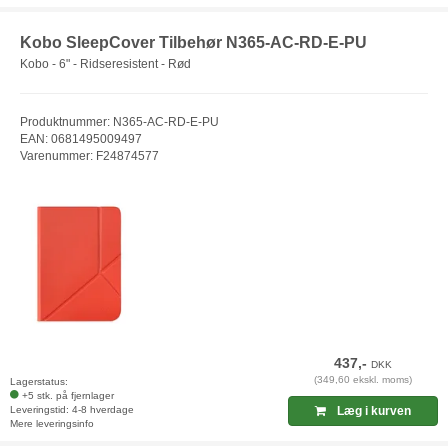
Kobo SleepCover Tilbehør N365-AC-RD-E-PU
Kobo - 6" - Ridseresistent - Rød
Produktnummer: N365-AC-RD-E-PU
EAN: 0681495009497
Varenummer: F24874577
437,-
DKK
(349,60 ekskl. moms)
Lagerstatus:
+5 stk. på fjernlager
Leveringstid: 4-8 hverdage
Læg i kurven
Mere leveringsinfo