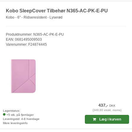
Kobo SleepCover Tilbehør N365-AC-PK-E-PU
Kobo - 6" - Ridseresistent - Lyserød
Produktnummer: N365-AC-PK-E-PU
EAN: 0681495009503
Varenummer: F24874445
437,-
DKK
(349,60 ekskl. moms)
Lagerstatus:
+5 stk. på fjernlager
Leveringstid: 4-8 hverdage
Læg i kurven
Mere leveringsinfo