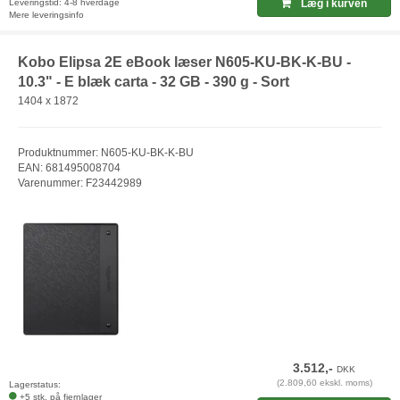
Leveringstid: 4-8 hverdage
Læg i kurven
Mere leveringsinfo
Kobo Elipsa 2E eBook læser N605-KU-BK-K-BU -
10.3" - E blæk carta - 32 GB - 390 g - Sort
1404 x 1872
Produktnummer: N605-KU-BK-K-BU
EAN: 681495008704
Varenummer: F23442989
3.512,-
DKK
(2.809,60 ekskl. moms)
Lagerstatus:
+5 stk. på fjernlager