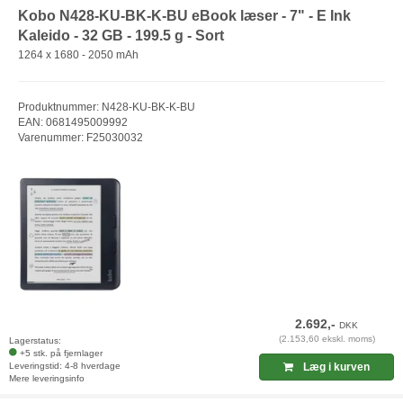
Kobo N428-KU-BK-K-BU eBook læser - 7" - E Ink
Kaleido - 32 GB - 199.5 g - Sort
1264 x 1680 - 2050 mAh
Produktnummer: N428-KU-BK-K-BU
EAN: 0681495009992
Varenummer: F25030032
2.692,-
DKK
(2.153,60 ekskl. moms)
Lagerstatus:
+5 stk. på fjernlager
Leveringstid: 4-8 hverdage
Læg i kurven
Mere leveringsinfo