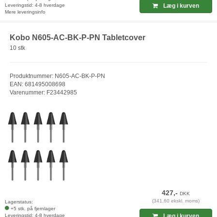
Leveringstid: 4-8 hverdage
Læg i kurven
Mere leveringsinfo
Kobo N605-AC-BK-P-PN Tabletcover
10 stk
Produktnummer: N605-AC-BK-P-PN
EAN: 681495008698
Varenummer: F23442985
427,-
DKK
(341,60 ekskl. moms)
Lagerstatus:
+5 stk. på fjernlager
Leveringstid: 4-8 hverdage
Læg i kurven