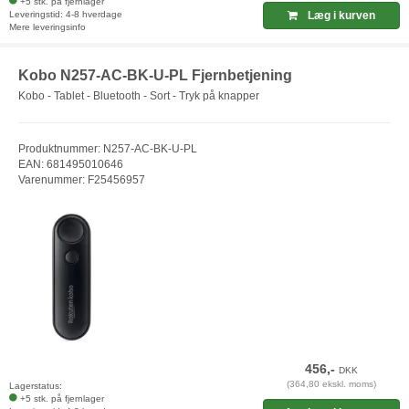
+5 stk. på fjernlager
Leveringstid: 4-8 hverdage
Læg i kurven
Mere leveringsinfo
Kobo N257-AC-BK-U-PL Fjernbetjening
Kobo - Tablet - Bluetooth - Sort - Tryk på knapper
Produktnummer: N257-AC-BK-U-PL
EAN: 681495010646
Varenummer: F25456957
456,-
DKK
(364,80 ekskl. moms)
Lagerstatus:
+5 stk. på fjernlager