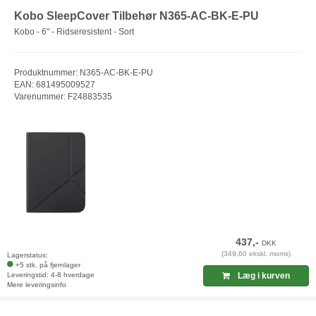
Kobo SleepCover Tilbehør N365-AC-BK-E-PU
Kobo - 6" - Ridseresistent - Sort
Produktnummer: N365-AC-BK-E-PU
EAN: 681495009527
Varenummer: F24883535
437,-
DKK
(349,60 ekskl. moms)
Lagerstatus:
+5 stk. på fjernlager
Leveringstid: 4-8 hverdage
Læg i kurven
Mere leveringsinfo