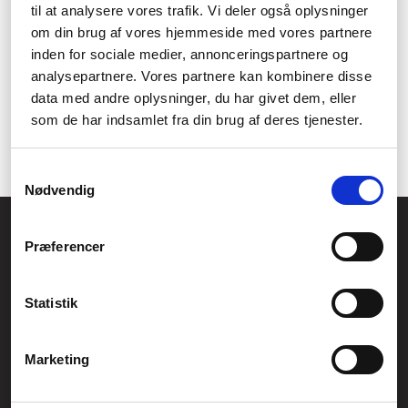
til at analysere vores trafik. Vi deler også oplysninger
om din brug af vores hjemmeside med vores partnere
1
inden for sociale medier, annonceringspartnere og
analysepartnere. Vores partnere kan kombinere disse
data med andre oplysninger, du har givet dem, eller
som de har indsamlet fra din brug af deres tjenester.
Samtykkevalg
Nødvendig
Føniks Computer Aarhus
Præferencer
CVR.: 26208637
Anelystparken 33B,
8381 Tilst
Generelle henvendelser:
Statistik
kontakt@fcomputer.dk
Service- og reklamationsafdelingen:
Marketing
service@fcomputer.dk