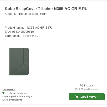
Kobo SleepCover Tilbehør N365-AC-GR-E-PU
Kobo - 6" - Ridseresistent - Grøn
Produktnummer: N365-AC-GR-E-PU
EAN: 0681495009510
Varenummer: F24874481
437,-
DKK
(349,60 ekskl. moms)
Lagerstatus:
+5 stk. på fjernlager
Leveringstid: 4-8 hverdage
Læg i kurven
Mere leveringsinfo