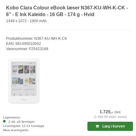
Kobo Clara Colour eBook læser N367-KU-WH-K-CK -
6" - E Ink Kaleido - 16 GB - 174 g - Hvid
1448 x 1072 - 1900 mAh
Produktnummer: N367-KU-WH-K-CK
EAN: 681495010042
Varenummer: F25423168
1.725,-
DKK
(1.380,00 ekskl. moms)
Lagerstatus:
2 stk. på fjernlager
Leveringstid: 12-13 hverdage
Læg i kurven
Mere leveringsinfo