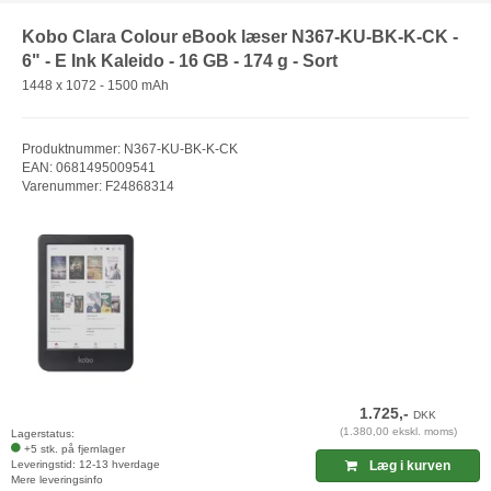
Kobo Clara Colour eBook læser N367-KU-BK-K-CK -
6" - E Ink Kaleido - 16 GB - 174 g - Sort
1448 x 1072 - 1500 mAh
Produktnummer: N367-KU-BK-K-CK
EAN: 0681495009541
Varenummer: F24868314
1.725,-
DKK
(1.380,00 ekskl. moms)
Lagerstatus:
+5 stk. på fjernlager
Leveringstid: 12-13 hverdage
Læg i kurven
Mere leveringsinfo