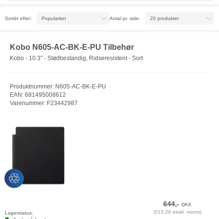
Sortér efter:
Antal pr. side:
Kobo N605-AC-BK-E-PU Tilbehør
Kobo - 10.3" - Stødbestandig, Ridseresistent - Sort
Produktnummer: N605-AC-BK-E-PU
EAN: 681495008612
Varenummer: F23442987
644,-
DKK
(515,20 ekskl. moms)
Lagerstatus: