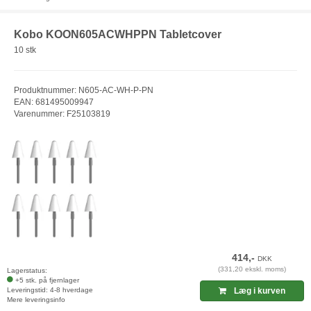
Kobo KOON605ACWHPPN Tabletcover
10 stk
Produktnummer: N605-AC-WH-P-PN
EAN: 681495009947
Varenummer: F25103819
414,-
DKK
(331,20 ekskl. moms)
Lagerstatus:
+5 stk. på fjernlager
Leveringstid: 4-8 hverdage
Læg i kurven
Mere leveringsinfo