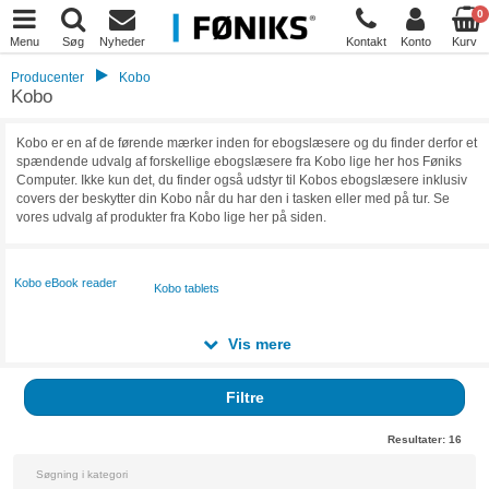
0
Menu
Søg
Nyheder
Kontakt
Konto
Kurv
Producenter
Kobo
Kobo
Kobo er en af de førende mærker inden for ebogslæsere og du finder derfor et
spændende udvalg af forskellige ebogslæsere fra Kobo lige her hos Føniks
Computer. Ikke kun det, du finder også udstyr til Kobos ebogslæsere inklusiv
covers der beskytter din Kobo når du har den i tasken eller med på tur. Se
vores udvalg af produkter fra Kobo lige her på siden.
Kobo eBook reader
Kobo tablets
Vis mere
Filtre
Resultater:
16