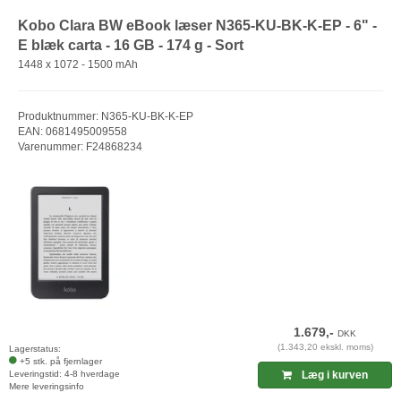
Kobo Clara BW eBook læser N365-KU-BK-K-EP - 6" -
E blæk carta - 16 GB - 174 g - Sort
1448 x 1072 - 1500 mAh
Produktnummer: N365-KU-BK-K-EP
EAN: 0681495009558
Varenummer: F24868234
1.679,-
DKK
(1.343,20 ekskl. moms)
Lagerstatus:
+5 stk. på fjernlager
Leveringstid: 4-8 hverdage
Læg i kurven
Mere leveringsinfo