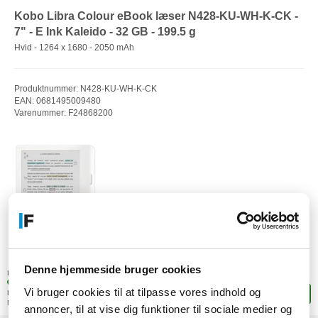
Kobo Libra Colour eBook læser N428-KU-WH-K-CK -
7" - E Ink Kaleido - 32 GB - 199.5 g
Hvid - 1264 x 1680 - 2050 mAh
Produktnummer: N428-KU-WH-K-CK
EAN: 0681495009480
Varenummer: F24868200
2.556,-
DKK
Denne hjemmeside bruger cookies
(2.044,80 ekskl. moms)
Lagerstatus:
1 stk. på fjernlager
Vi bruger cookies til at tilpasse vores indhold og
Leveringstid: 4-8 hverdage
Læg i kurven
Mere leveringsinfo
annoncer, til at vise dig funktioner til sociale medier og