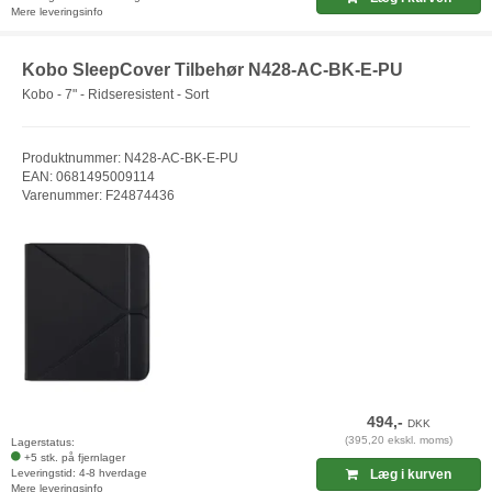
Mere leveringsinfo
Kobo SleepCover Tilbehør N428-AC-BK-E-PU
Kobo - 7" - Ridseresistent - Sort
Produktnummer: N428-AC-BK-E-PU
EAN: 0681495009114
Varenummer: F24874436
494,-
DKK
(395,20 ekskl. moms)
Lagerstatus:
+5 stk. på fjernlager
Leveringstid: 4-8 hverdage
Læg i kurven
Mere leveringsinfo