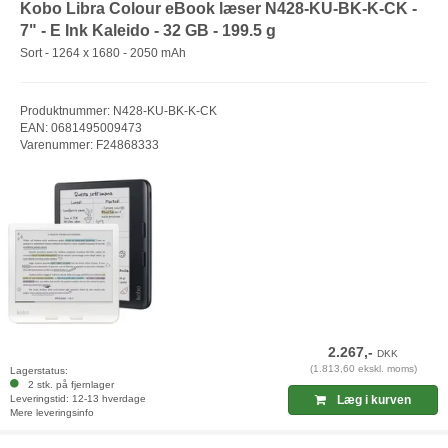
Kobo Libra Colour eBook læser N428-KU-BK-K-CK -
7" - E Ink Kaleido - 32 GB - 199.5 g
Sort - 1264 x 1680 - 2050 mAh
Produktnummer: N428-KU-BK-K-CK
EAN: 0681495009473
Varenummer: F24868333
2.267,-
DKK
(1.813,60 ekskl. moms)
Lagerstatus:
2 stk. på fjernlager
Leveringstid: 12-13 hverdage
Læg i kurven
Mere leveringsinfo