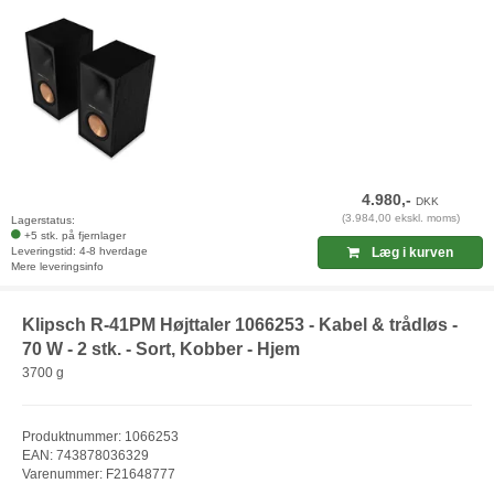
4.980,-
DKK
(3.984,00 ekskl. moms)
Lagerstatus:
+5 stk. på fjernlager
Leveringstid: 4-8 hverdage
Læg i kurven
Mere leveringsinfo
Klipsch R-41PM Højttaler 1066253 - Kabel & trådløs -
70 W - 2 stk. - Sort, Kobber - Hjem
3700 g
Produktnummer: 1066253
EAN: 743878036329
Varenummer: F21648777