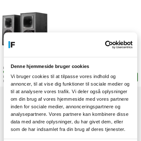
4.284,-
DKK
Denne hjemmeside bruger cookies
(3.427,20 ekskl. moms)
Lagerstatus:
+5 stk. på fjernlager
Vi bruger cookies til at tilpasse vores indhold og
Leveringstid: 4-8 hverdage
Læg i kurven
Mere leveringsinfo
annoncer, til at vise dig funktioner til sociale medier og
til at analysere vores trafik. Vi deler også oplysninger
om din brug af vores hjemmeside med vores partnere
1
inden for sociale medier, annonceringspartnere og
analysepartnere. Vores partnere kan kombinere disse
data med andre oplysninger, du har givet dem, eller
som de har indsamlet fra din brug af deres tjenester.