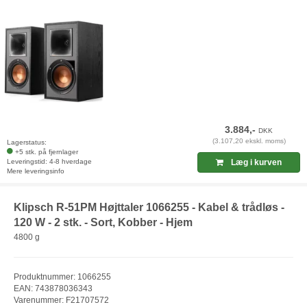
3.884,-
DKK
(3.107,20 ekskl. moms)
Lagerstatus:
+5 stk. på fjernlager
Leveringstid: 4-8 hverdage
Læg i kurven
Mere leveringsinfo
Klipsch R-51PM Højttaler 1066255 - Kabel & trådløs -
120 W - 2 stk. - Sort, Kobber - Hjem
4800 g
Produktnummer: 1066255
EAN: 743878036343
Varenummer: F21707572