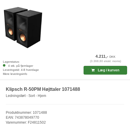
4.211,-
DKK
(3.368,80 ekskl. moms)
Lagerstatus:
4 stk. på fjernlager
Leveringstid: 4-8 hverdage
Læg i kurven
Mere leveringsinfo
Klipsch R-50PM Højttaler 1071488
Ledningsført - Sort - Hjem
Produktnummer: 1071488
EAN: 743878049770
Varenummer: F24811502