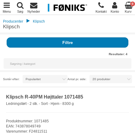
0
Menu
Søg
Nyheder
Kontakt
Konto
Kurv
Producenter
Klipsch
Klipsch
Filtre
Resultater:
4
Sortér efter:
Antal pr. side:
Klipsch R-40PM Højttaler 1071485
Ledningsført - 2 stk. - Sort - Hjem - 8300 g
Produktnummer: 1071485
EAN: 743878049749
Varenummer: F24811511