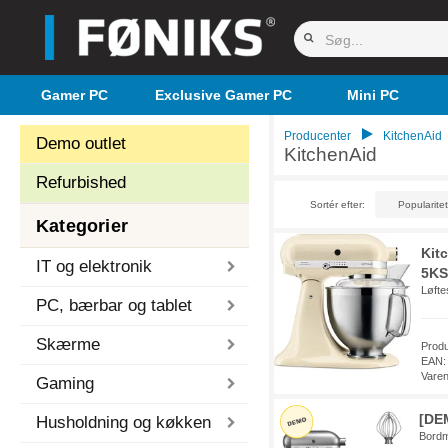
Gamer PC
Exclusive Gamer PC
Mini PC
Producenter
KitchenAid
Demo outlet
KitchenAid
Refurbished
Sortér efter:
Kategorier
Kit
IT og elektronik
5KS
Løfte
PC, bærbar og tablet
Skærme
Prod
EAN:
Vare
Gaming
[DE
Husholdning og køkken
Bordm