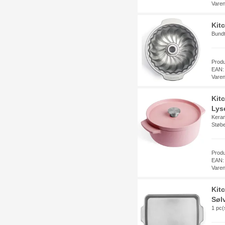
Vare
Kit
Bundt
Prod
EAN:
Vare
Kit
Lys
Keram
Støbe
Prod
EAN:
Vare
Kit
Søl
1 pc(