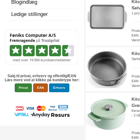
Blogindlæg
Kit
Søl
Ledige stillinger
1 pc(
Prod
EAN:
Vare
Kit
Sprin
Salg til privat, erhverv og offentlig/EAN
Prod
Læs mere ved at klikke på kundetype her:
EAN:
Vare
Privat
EAN
Erhverv
Kit
Grø
Keram
- 2 h
Prod
EAN: