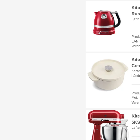
Kit
Rust
Løfte
Prod
EAN:
Vare
Kit
Cre
Keram
hånd
Prod
EAN:
Vare
Kit
5KS
Løfte