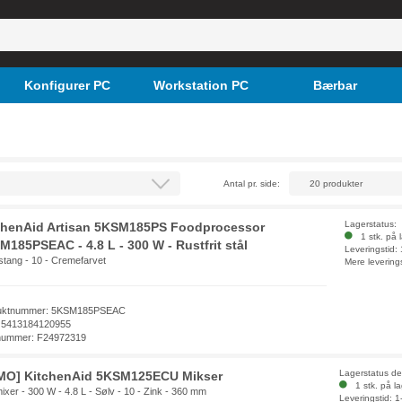
Konfigurer PC
Workstation PC
Bærbar
Antal pr. side:
Lagerstatus:
chenAid Artisan 5KSM185PS Foodprocessor
1 stk. på 
M185PSEAC - 4.8 L - 300 W - Rustfrit stål
Leveringstid:
stang - 10 - Cremefarvet
Mere levering
uktnummer: 5KSM185PSEAC
 5413184120955
nummer: F24972319
Lagerstatus d
MO] KitchenAid 5KSM125ECU Mikser
1 stk. på l
ixer - 300 W - 4.8 L - Sølv - 10 - Zink - 360 mm
Leveringstid: 