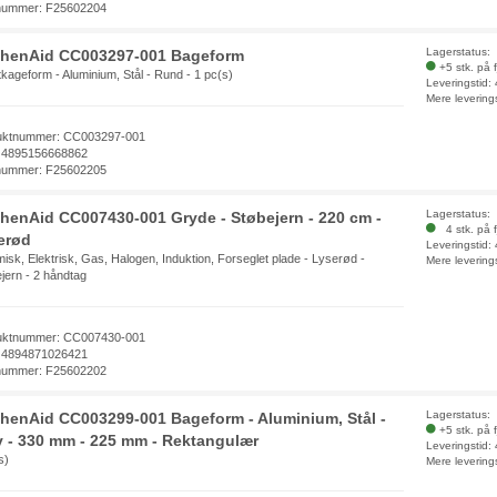
nummer: F25602204
Lagerstatus:
chenAid CC003297-001 Bageform
+5 stk. på 
kageform - Aluminium, Stål - Rund - 1 pc(s)
Leveringstid:
Mere levering
uktnummer: CC003297-001
 4895156668862
nummer: F25602205
Lagerstatus:
chenAid CC007430-001 Gryde - Støbejern - 220 cm -
4 stk. på f
erød
Leveringstid:
isk, Elektrisk, Gas, Halogen, Induktion, Forseglet plade - Lyserød -
Mere levering
jern - 2 håndtag
uktnummer: CC007430-001
 4894871026421
nummer: F25602202
Lagerstatus:
chenAid CC003299-001 Bageform - Aluminium, Stål -
+5 stk. på 
v - 330 mm - 225 mm - Rektangulær
Leveringstid:
s)
Mere levering