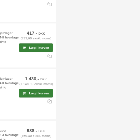
417,-
fjernlager
DKK
 4-8 hverdage
(333,60 ekskl. moms)
sinfo
Læg i kurven
1.436,-
jernlager
DKK
 4-8 hverdage
(1.148,80 ekskl. moms)
sinfo
Læg i kurven
938,-
lager
DKK
 2-3 hverdage
(750,40 ekskl. moms)
sinfo