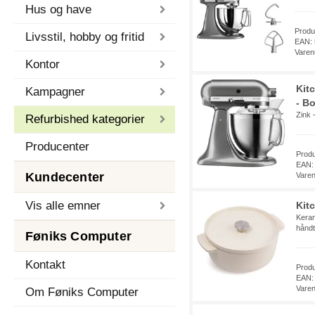
Hus og have
Prod
Livsstil, hobby og fritid
EAN:
Vare
Kontor
Kit
Kampagner
- Bo
Zink 
Refurbished kategorier
Producenter
Prod
EAN:
Kundecenter
Vare
Vis alle emner
Kit
Keram
hånd
Føniks Computer
Kontakt
Prod
EAN:
Vare
Om Føniks Computer