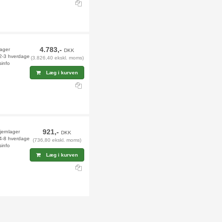
4.783,-
lager
DKK
 2-3 hverdage
(3.826,40 ekskl. moms)
sinfo
Læg i kurven
921,-
fjernlager
DKK
 4-8 hverdage
(736,80 ekskl. moms)
sinfo
Læg i kurven