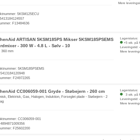
Mere leverings
uktnummer: 5KSM125ECU
 5413184124557
nummer: F13484636
Lagerstatus:
chenAid ARTISAN 5KSM185PS Mikser 5KSM185PSEMS
+5 stk. på 
rdmixer - 300 W - 4.8 L - Sølv - 10
Leveringstid:
- 360 mm
Mere levering
uktnummer: 5KSM185PSEMS
 5413184120948
nummer: F24972265
Lagerstatus:
chenAid CC006059-001 Gryde - Støbejern - 260 cm
3 stk. på f
isk, Elektrisk, Gas, Halogen, Induktion, Forseglet plade - Støbejern - 2
Leveringstid:
tag
Mere levering
uktnummer: CC006059-001
 4894871009356
nummer: F25602200