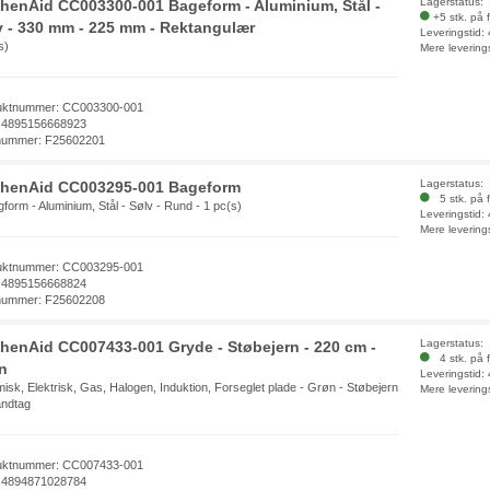
Lagerstatus:
chenAid CC003300-001 Bageform - Aluminium, Stål -
+5 stk. på 
v - 330 mm - 225 mm - Rektangulær
Leveringstid:
s)
Mere levering
uktnummer: CC003300-001
 4895156668923
nummer: F25602201
Lagerstatus:
chenAid CC003295-001 Bageform
5 stk. på f
gform - Aluminium, Stål - Sølv - Rund - 1 pc(s)
Leveringstid:
Mere levering
uktnummer: CC003295-001
 4895156668824
nummer: F25602208
Lagerstatus:
chenAid CC007433-001 Gryde - Støbejern - 220 cm -
4 stk. på f
n
Leveringstid:
isk, Elektrisk, Gas, Halogen, Induktion, Forseglet plade - Grøn - Støbejern
Mere levering
åndtag
uktnummer: CC007433-001
 4894871028784