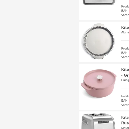
Prod
EAN:
Vare
Kit
Alumi
Prod
EAN:
Vare
Kit
- Gr
Emalj
Prod
EAN:
Vare
Kit
Rust
Metal