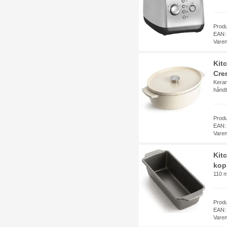
Prod
EAN:
Vare
Kit
Cre
Keram
hånd
Prod
EAN:
Vare
Kit
kop
110 m
Prod
EAN:
Vare