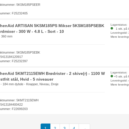
uktnummer: 5KSM185PSEER
nummer: F25232405
Lagerstatus:
chenAid ARTISAN 5KSM185PS Mikser 5KSM185PSEBK
1 stk. på 
rdmixer - 300 W - 4.8 L - Sort - 10
Leveringstid:
- 360 mm
Mere levering
uktnummer: 5KSM185PSEBK
 5413184120917
nummer: F25232397
Lagerstatus:
chenAid 5KMT2115EWH Brødrister - 2 skive(r) - 1100 W
+5 stk. på 
stfrit stål, Hvid - 5 niveauer
Leveringstid:
 - 184 mm dybde - Knapper, Niveau, Dreje
Mere levering
uktnummer: 5KMT2115EWH
 5413184400422
nummer: F22699203
1
2
3
4
→