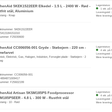
Lagerstatus:
chenAid 5KEK1522EER Elkedel - 1.5 L - 2400 W - Rød -
1 stk. på 
frit stål, Aluminium
Leveringstid:
stang - Knap
Mere levering
uktnummer: 5KEK1522EER
 5413184151010
nummer: F25030600
Lagerstatus:
chenAid CC006056-001 Gryde - Støbejern - 220 cm -
4 stk. på f
mefarvet
Leveringstid:
isk, Elektrisk, Gas, Halogen, Induktion, Forseglet plade - Støbejern - 2
Mere levering
tag
uktnummer: CC006056-001
 4894871009417
nummer: F25602199
Lagerstatus:
chenAid Artisan 5KSM185PS Foodprocessor
4 stk. på 
M185PSEER - 4.8 L - 300 W - Rustfrit stål
Leveringstid:
stang - 10 - Rød
Mere levering