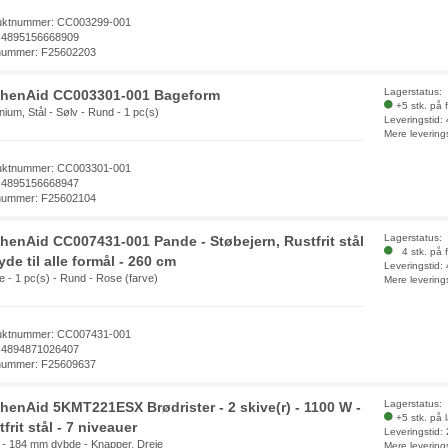
uktnummer: CC003299-001
 4895156668909
nummer: F25602203
Lagerstatus:
chenAid CC003301-001 Bageform
+5 stk. på 
nium, Stål - Sølv - Rund - 1 pc(s)
Leveringstid:
Mere levering
uktnummer: CC003301-001
 4895156668947
nummer: F25602104
Lagerstatus:
chenAid CC007431-001 Pande - Støbejern, Rustfrit stål
4 stk. på f
yde til alle formål - 260 cm
Leveringstid:
e - 1 pc(s) - Rund - Rose (farve)
Mere levering
uktnummer: CC007431-001
 4894871026407
nummer: F25609637
Lagerstatus:
chenAid 5KMT221ESX Brødrister - 2 skive(r) - 1100 W -
+5 stk. på 
frit stål - 7 niveauer
Leveringstid:
 - 184 mm dybde - Knapper, Dreje
Mere levering