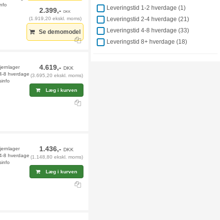
info
Leveringstid 1-2 hverdage (
1
)
2.399,-
DKK
(1.919,20 ekskl. moms)
Leveringstid 2-4 hverdage (
21
)
Leveringstid 4-8 hverdage (
33
)
Se demomodel
Leveringstid 8+ hverdage (
18
)
4.619,-
fjernlager
DKK
 4-8 hverdage
(3.695,20 ekskl. moms)
sinfo
Læg i kurven
1.436,-
jernlager
DKK
 4-8 hverdage
(1.148,80 ekskl. moms)
sinfo
Læg i kurven