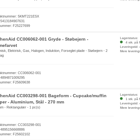
uktnummer: 5KMT221ESX
 5413184907631
nummer: F25227699
Lagerstatus:
chenAid CC006062-001 Gryde - Støbejern -
4 stk. på f
mefarvet
Leveringstid:
isk, Elektrisk, Gas, Halogen, Induktion, Forseglet plade - Støbejern - 2
Mere levering
tag
uktnummer: CC006062-001
 4894871009295
nummer: F25609638
Lagerstatus:
chenAid CC003298-001 Bageform - Cupcake/muffin
1 stk. på f
per - Aluminium, Stål - 270 mm
Leveringstid:
m - Rektangulær - 1 pc(s)
Mere levering
uktnummer: CC003298-001
 4895156668886
nummer: F25602102