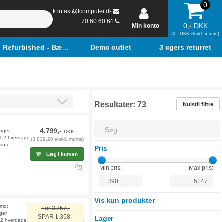
0
kontakt@fcomputer.dk
70 60 60 64
0,- DKK
Min konto
(0,- DKK ekskl. moms)
Refurbished - Bærbar
Demo outlet
3 ugers returret
Resultater:
73
Nulstil filtre
4.799,-
lager
DKK
 1-2 hverdage
(3.839,20 ekskl. moms)
sinfo
Pris
Læg i kurven
Min pris:
Max pris:
Vis kun produkter
emo:
Før 3.757,-
ager
SPAR 1.358,-
Lager
1-2 hverdage