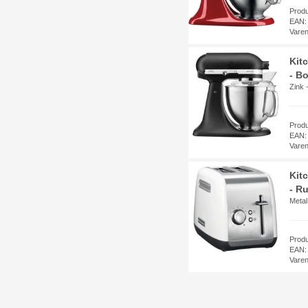
Prod
EAN:
Vare
Kit
- Bo
Zink 
Prod
EAN:
Vare
Kit
- Ru
Metal
Prod
EAN:
Vare