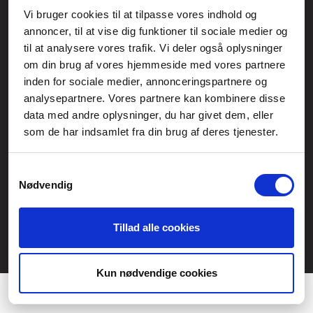
Vi bruger cookies til at tilpasse vores indhold og
Generelle henvendelser:
annoncer, til at vise dig funktioner til sociale medier og
kontakt@fcomputer.dk
til at analysere vores trafik. Vi deler også oplysninger
om din brug af vores hjemmeside med vores partnere
Service- og reklamationsafdelingen:
inden for sociale medier, annonceringspartnere og
service@fcomputer.dk
analysepartnere. Vores partnere kan kombinere disse
data med andre oplysninger, du har givet dem, eller
Sitemap
som de har indsamlet fra din brug af deres tjenester.
Blog
Opret reklamation
Kundecenter
Kontakt
Samtykkevalg
Nødvendig
3 ugers returret
Datasikkerhed/Cookies
Fortryd køb
Tillad alle cookies
Præferencer
Statistik
Kun nødvendige cookies