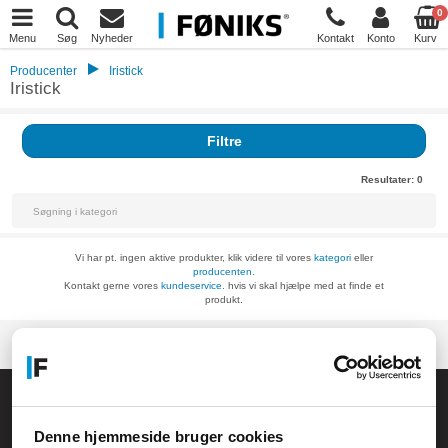
0
Menu
Søg
Nyheder
Kontakt
Konto
Kurv
Producenter
Iristick
Iristick
Filtre
Resultater:
0
Vi har pt. ingen aktive produkter, klik videre til vores
kategori
eller
producenten.
Kontakt gerne vores
kundeservice.
hvis vi skal hjælpe med at finde et
produkt.
Føniks Computer Aarhus
CVR.: 26208637
Denne hjemmeside bruger cookies
Anelystparken 33B,
8381 Tilst