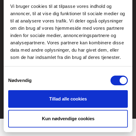
Vi bruger cookies til at tilpasse vores indhold og
Generelle henvendelser:
annoncer, til at vise dig funktioner til sociale medier og
kontakt@fcomputer.dk
til at analysere vores trafik. Vi deler også oplysninger
om din brug af vores hjemmeside med vores partnere
Service- og reklamationsafdelingen:
inden for sociale medier, annonceringspartnere og
service@fcomputer.dk
analysepartnere. Vores partnere kan kombinere disse
data med andre oplysninger, du har givet dem, eller
Sitemap
som de har indsamlet fra din brug af deres tjenester.
Blog
Opret reklamation
Kundecenter
Kontakt
Samtykkevalg
Nødvendig
3 ugers returret
Datasikkerhed/Cookies
Fortryd køb
Tillad alle cookies
Præferencer
Statistik
Kun nødvendige cookies