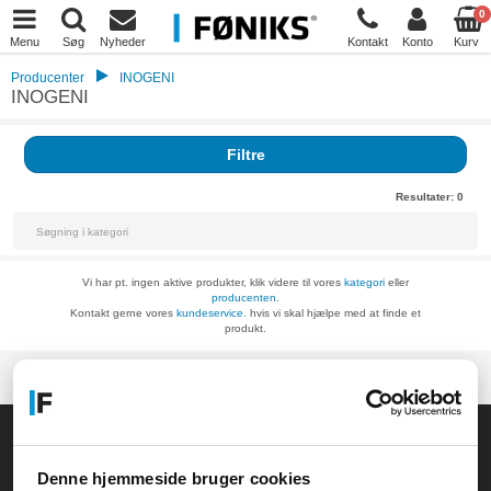
0
Menu
Søg
Nyheder
Kontakt
Konto
Kurv
Producenter
INOGENI
INOGENI
Filtre
Resultater:
0
Vi har pt. ingen aktive produkter, klik videre til vores
kategori
eller
producenten.
Kontakt gerne vores
kundeservice.
hvis vi skal hjælpe med at finde et
produkt.
Føniks Computer Aarhus
CVR.: 26208637
Denne hjemmeside bruger cookies
Anelystparken 33B,
8381 Tilst