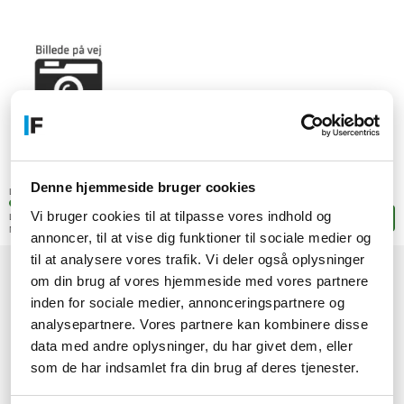
627,-
DKK
Denne hjemmeside bruger cookies
(501,60 ekskl. moms)
Lagerstatus:
2 stk. på fjernlager
Vi bruger cookies til at tilpasse vores indhold og
Leveringstid: 4-8 hverdage
Læg i kurven
Mere leveringsinfo
annoncer, til at vise dig funktioner til sociale medier og
til at analysere vores trafik. Vi deler også oplysninger
om din brug af vores hjemmeside med vores partnere
1
inden for sociale medier, annonceringspartnere og
analysepartnere. Vores partnere kan kombinere disse
data med andre oplysninger, du har givet dem, eller
som de har indsamlet fra din brug af deres tjenester.