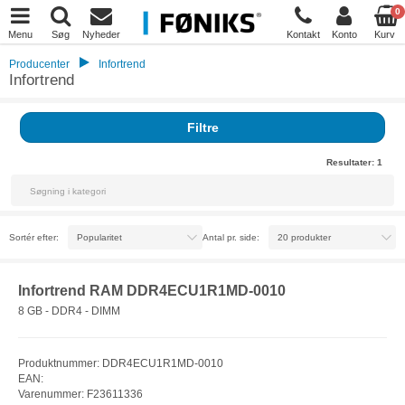
0
Menu
Søg
Nyheder
Kontakt
Konto
Kurv
Producenter
Infortrend
Infortrend
Filtre
Resultater:
1
Sortér efter:
Antal pr. side:
Infortrend RAM DDR4ECU1R1MD-0010
8 GB - DDR4 - DIMM
Produktnummer: DDR4ECU1R1MD-0010
EAN:
Varenummer: F23611336