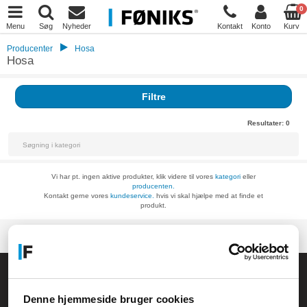
0
Menu
Søg
Nyheder
Kontakt
Konto
Kurv
Producenter
Hosa
Hosa
Filtre
Resultater:
0
Vi har pt. ingen aktive produkter, klik videre til vores
kategori
eller
producenten.
Kontakt gerne vores
kundeservice.
hvis vi skal hjælpe med at finde et
produkt.
Føniks Computer Aarhus
CVR.: 26208637
Denne hjemmeside bruger cookies
Anelystparken 33B,
8381 Tilst