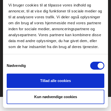
Vi bruger cookies til at tilpasse vores indhold og
Generelle henvendelser:
annoncer, til at vise dig funktioner til sociale medier og
kontakt@fcomputer.dk
til at analysere vores trafik. Vi deler også oplysninger
om din brug af vores hjemmeside med vores partnere
Service- og reklamationsafdelingen:
inden for sociale medier, annonceringspartnere og
service@fcomputer.dk
analysepartnere. Vores partnere kan kombinere disse
data med andre oplysninger, du har givet dem, eller
Sitemap
som de har indsamlet fra din brug af deres tjenester.
Blog
Opret reklamation
Kundecenter
Kontakt
Samtykkevalg
Nødvendig
3 ugers returret
Datasikkerhed/Cookies
Fortryd køb
Tillad alle cookies
Præferencer
Statistik
Kun nødvendige cookies