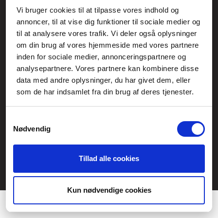
Vi bruger cookies til at tilpasse vores indhold og
Generelle henvendelser:
annoncer, til at vise dig funktioner til sociale medier og
kontakt@fcomputer.dk
til at analysere vores trafik. Vi deler også oplysninger
om din brug af vores hjemmeside med vores partnere
Service- og reklamationsafdelingen:
inden for sociale medier, annonceringspartnere og
service@fcomputer.dk
analysepartnere. Vores partnere kan kombinere disse
data med andre oplysninger, du har givet dem, eller
Sitemap
som de har indsamlet fra din brug af deres tjenester.
Blog
Opret reklamation
Kundecenter
Kontakt
Samtykkevalg
Nødvendig
3 ugers returret
Datasikkerhed/Cookies
Fortryd køb
Tillad alle cookies
Præferencer
Statistik
Kun nødvendige cookies