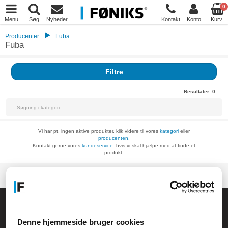
0
Menu
Søg
Nyheder
Kontakt
Konto
Kurv
Producenter
Fuba
Fuba
Filtre
Resultater:
0
Vi har pt. ingen aktive produkter, klik videre til vores
kategori
eller
producenten.
Kontakt gerne vores
kundeservice.
hvis vi skal hjælpe med at finde et
produkt.
Føniks Computer Aarhus
CVR.: 26208637
Denne hjemmeside bruger cookies
Anelystparken 33B,
8381 Tilst