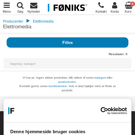
0
Menu
Søg
Nyheder
Kontakt
Konto
Kurv
Producenter
Elettromedia
Elettromedia
Filtre
Resultater:
0
Vi har pt. ingen aktive produkter, klik videre til vores
kategori
eller
producenten.
Kontakt gerne vores
kundeservice.
hvis vi skal hjælpe med at finde et
produkt.
Føniks Computer Aarhus
CVR.: 26208637
Denne hjemmeside bruger cookies
Anelystparken 33B,
8381 Tilst