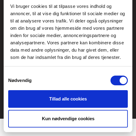
Vi bruger cookies til at tilpasse vores indhold og
Generelle henvendelser:
annoncer, til at vise dig funktioner til sociale medier og
kontakt@fcomputer.dk
til at analysere vores trafik. Vi deler også oplysninger
om din brug af vores hjemmeside med vores partnere
Service- og reklamationsafdelingen:
inden for sociale medier, annonceringspartnere og
service@fcomputer.dk
analysepartnere. Vores partnere kan kombinere disse
data med andre oplysninger, du har givet dem, eller
Sitemap
som de har indsamlet fra din brug af deres tjenester.
Blog
Opret reklamation
Kundecenter
Kontakt
Samtykkevalg
Nødvendig
3 ugers returret
Datasikkerhed/Cookies
Fortryd køb
Tillad alle cookies
Præferencer
Statistik
Kun nødvendige cookies