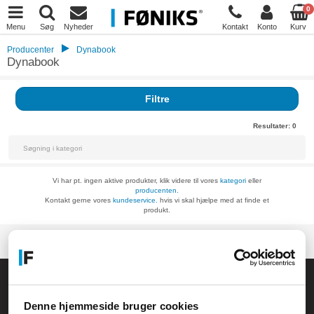
0
Menu
Søg
Nyheder
Kontakt
Konto
Kurv
Producenter
Dynabook
Dynabook
Filtre
Resultater:
0
Vi har pt. ingen aktive produkter, klik videre til vores
kategori
eller
producenten.
Kontakt gerne vores
kundeservice.
hvis vi skal hjælpe med at finde et
produkt.
Føniks Computer Aarhus
CVR.: 26208637
Denne hjemmeside bruger cookies
Anelystparken 33B,
8381 Tilst