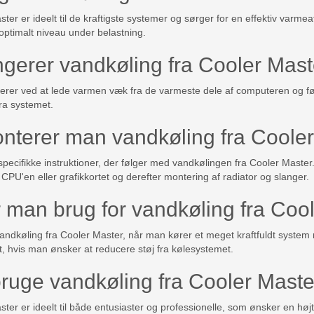
ter er ideelt til de kraftigste systemer og sørger for en effektiv varme
ptimalt niveau under belastning.
gerer vandkøling fra Cooler Mast
rer ved at lede varmen væk fra de varmeste dele af computeren og føre 
ra systemet.
nterer man vandkøling fra Coole
e specifikke instruktioner, der følger med vandkølingen fra Cooler Maste
 CPU'en eller grafikkortet og derefter montering af radiator og slanger.
 man brug for vandkøling fra Coo
vandkøling fra Cooler Master, når man kører et meget kraftfuldt syste
t, hvis man ønsker at reducere støj fra kølesystemet.
uge vandkøling fra Cooler Maste
ster er ideelt til både entusiaster og professionelle, som ønsker en h