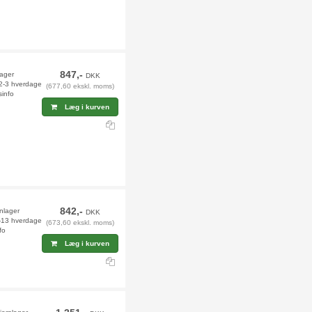
847,-
lager
DKK
 2-3 hverdage
(677,60 ekskl. moms)
sinfo
Læg i kurven
842,-
rnlager
DKK
2-13 hverdage
(673,60 ekskl. moms)
fo
Læg i kurven