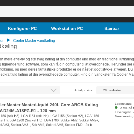
Konfigurer PC
Workstation PC
Bærbar
er
Cooler Master vandkøling
dkøling
 mere effektiv og støjsvag køling af din computer end med en traditionel luftkøli
 lignende tung software, som kan få din computer til at overophede. Herunder ser 
folkning, og med deres fantastiske produkter er de nået et godt stykke af vejen. Du 
t kraftfuld køling af din overophedede computer. Find din vandkøler fra Cooler Mas
Antal pr. side:
Lagerstatus:
ler Master MasterLiquid 240L Core ARGB Køling
2 stk. på f
-D24M-A18PZ-R1 - 120 mm
Leveringstid:
150 (stik H3), LGA 1151 (stik H4), LGA 1155 (Socket H2), LGA 1156
Mere levering
et H), LGA 1200 (Socket H5), LGA 1700, Sokkel AM2, Sokkel AM2+,
l AM3, Socket AM3+, Stik AM4, Sokkel AM5, Socket FM2 - 2x b