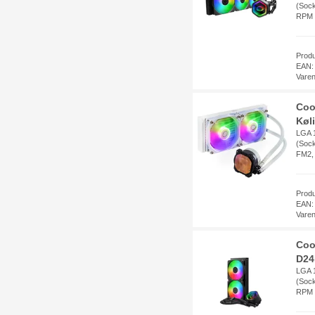
(Sock
RPM 
Prod
EAN:
Vare
Coo
Køl
LGA 1
(Sock
FM2,
Prod
EAN:
Vare
Coo
D24
LGA 1
(Sock
RPM 