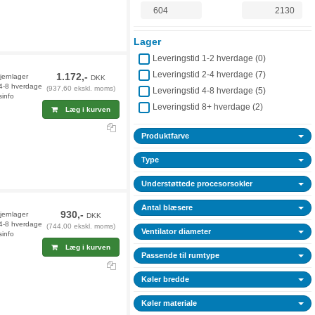
Lager
Leveringstid 1-2 hverdage (
0
)
Leveringstid 2-4 hverdage (
7
)
1.172,-
jernlager
DKK
 4-8 hverdage
(937,60 ekskl. moms)
Leveringstid 4-8 hverdage (
5
)
sinfo
Leveringstid 8+ hverdage (
2
)
Læg i kurven
Produktfarve
Type
Understøttede procesorsokler
Antal blæsere
930,-
fjernlager
DKK
 4-8 hverdage
(744,00 ekskl. moms)
Ventilator diameter
sinfo
Læg i kurven
Passende til rumtype
Køler bredde
Køler materiale