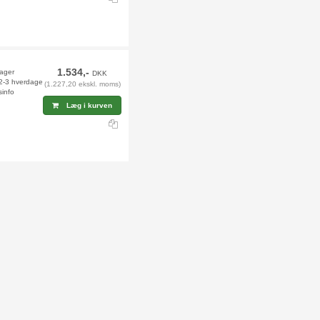
1.534,-
lager
DKK
 2-3 hverdage
(1.227,20 ekskl. moms)
sinfo
Læg i kurven