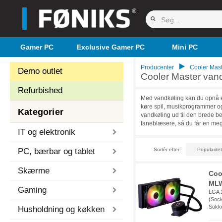
Gamer PC
Exclusive Gamer PC
Mini PC
Producenter
Cooler Mast
Demo outlet
Cooler Master van
Refurbished
Med vandkøling kan du opnå en
køre spil, musikprogrammer og
Kategorier
vandkøling ud til den brede be
faneblæsere, så du får en mege
IT og elektronik
PC, bærbar og tablet
Sortér efter:
Skærme
Coo
MLW
Gaming
LGA 1
(Sock
Sokke
Husholdning og køkken