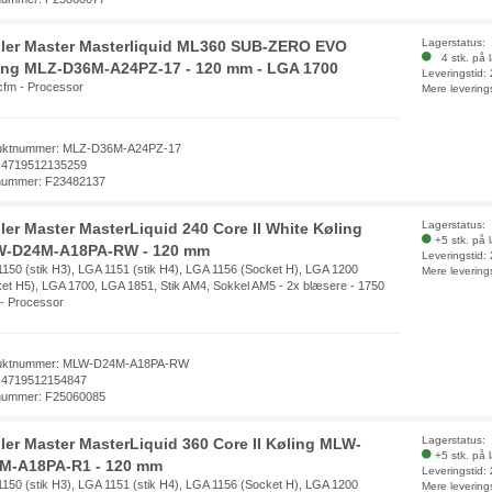
Lagerstatus:
ler Master Masterliquid ML360 SUB-ZERO EVO
4 stk. på 
ing MLZ-D36M-A24PZ-17 - 120 mm - LGA 1700
Leveringstid:
cfm - Processor
Mere levering
uktnummer: MLZ-D36M-A24PZ-17
 4719512135259
nummer: F23482137
Lagerstatus:
ler Master MasterLiquid 240 Core II White Køling
+5 stk. på 
-D24M-A18PA-RW - 120 mm
Leveringstid:
150 (stik H3), LGA 1151 (stik H4), LGA 1156 (Socket H), LGA 1200
Mere levering
et H5), LGA 1700, LGA 1851, Stik AM4, Sokkel AM5 - 2x blæsere - 1750
- Processor
uktnummer: MLW-D24M-A18PA-RW
 4719512154847
nummer: F25060085
Lagerstatus:
ler Master MasterLiquid 360 Core II Køling MLW-
+5 stk. på 
M-A18PA-R1 - 120 mm
Leveringstid:
150 (stik H3), LGA 1151 (stik H4), LGA 1156 (Socket H), LGA 1200
Mere levering