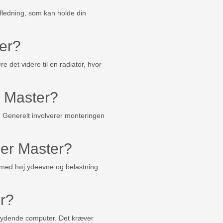
afledning, som kan holde din
er?
det videre til en radiator, hvor
r Master?
r. Generelt involverer monteringen
ler Master?
m med høj ydeevne og belastning.
r?
øjtydende computer. Det kræver