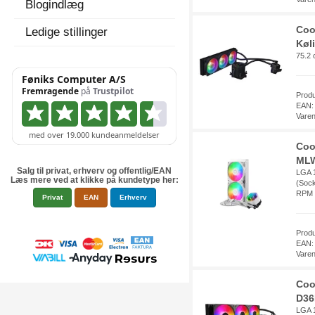
Blogindlæg
Coo
Ledige stillinger
Køl
75.2 
Prod
EAN:
Vare
Coo
MLW
Salg til privat, erhverv og offentlig/EAN
LGA 1
Læs mere ved at klikke på kundetype her:
(Sock
RPM 
Privat
EAN
Erhverv
Prod
EAN:
Vare
Coo
D36
LGA 1