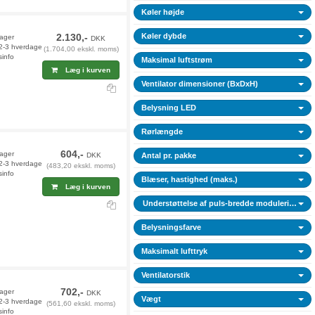
Køler højde
2.130,-
Køler dybde
lager
DKK
 2-3 hverdage
(1.704,00 ekskl. moms)
sinfo
Maksimal luftstrøm
Læg i kurven
Ventilator dimensioner (BxDxH)
Belysning LED
Rørlængde
604,-
lager
DKK
Antal pr. pakke
 2-3 hverdage
(483,20 ekskl. moms)
sinfo
Blæser, hastighed (maks.)
Læg i kurven
Understøttelse af puls-bredde modulering (P
Belysningsfarve
Maksimalt lufttryk
Ventilatorstik
702,-
lager
DKK
Vægt
 2-3 hverdage
(561,60 ekskl. moms)
sinfo