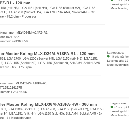
+5 stk. på 
PZ-R1 - 120 mm
Leveringstid:
150 (stik H3), LGA 1151 (stik H4), LGA 1155 (Socket H2), LGA 1156
Mere levering
et H), LGA 1200 (Socket H5), LGA 1700, Stik AM4, Sokkel AM5 - 3x
re - 75.2 cfm - Processor
uktnummer: MLY-D36M-A24PZ-R1
 884102118821
nummer: F24966559
Lagerstatus:
ler Master Køling MLX-D24M-A18PA-R1 - 120 mm
5 stk. på fje
851, LGA 1700, LGA 1200 (Socket H5), LGA 1150 (stik H3), LGA 1151
Leveringstid: 1
 H4), LGA 1155 (Socket H2), LGA 1156 (Socket H), Stik AM4, Sokkel AM5
Mere leveringsin
blæsere - 650-1750 rpm
uktnummer: MLX-D24M-A18PA-R1
4719512161975
ummer: F25479266
Lagerstatus:
ler Master Køling MLX-D36M-A18PA-RW - 360 mm
+5 stk. på 
851, LGA 1200 (Socket H5), LGA 1700, LGA 1155 (Socket H2), LGA 1156
Leveringstid:
et H), LGA 1151 (stik H4), LGA 1150 (stik H3), Stik AM4, Sokkel AM5 - 3x
Mere levering
re - 71.9 kubikfod/min.