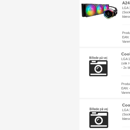
A24
LGA 1
(Sock
blæse
Prod
EAN:
Vare
Coo
LGA 1
(stik
- 2x 
Prod
EAN: 
Varen
Coo
LGA 1
(Sock
blæse