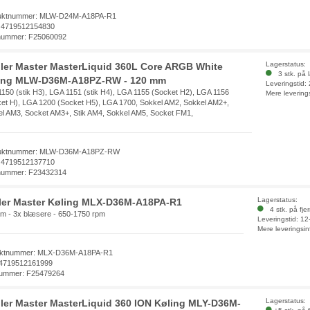
uktnummer: MLW-D24M-A18PA-R1
 4719512154830
nummer: F25060092
Lagerstatus:
ler Master MasterLiquid 360L Core ARGB White
3 stk. på 
ing MLW-D36M-A18PZ-RW - 120 mm
Leveringstid:
150 (stik H3), LGA 1151 (stik H4), LGA 1155 (Socket H2), LGA 1156
Mere levering
et H), LGA 1200 (Socket H5), LGA 1700, Sokkel AM2, Sokkel AM2+,
l AM3, Socket AM3+, Stik AM4, Sokkel AM5, Socket FM1,
uktnummer: MLW-D36M-A18PZ-RW
 4719512137710
nummer: F23432314
Lagerstatus:
ler Master Køling MLX-D36M-A18PA-R1
4 stk. på fje
m - 3x blæsere - 650-1750 rpm
Leveringstid: 1
Mere leveringsin
uktnummer: MLX-D36M-A18PA-R1
4719512161999
ummer: F25479264
Lagerstatus:
ler Master MasterLiquid 360 ION Køling MLY-D36M-