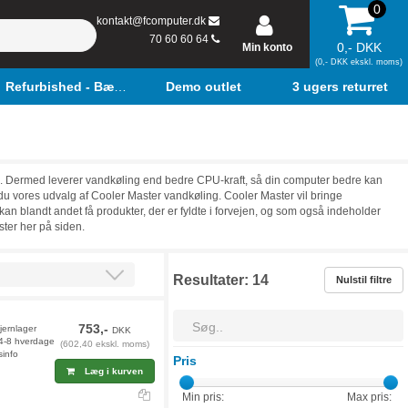
0
kontakt@fcomputer.dk
70 60 60 64
0,- DKK
Min konto
(0,- DKK ekskl. moms)
Refurbished - Bærbar
Demo outlet
3 ugers returret
ng. Dermed leverer vandkøling end bedre CPU-kraft, så din computer bedre kan
du vores udvalg af Cooler Master vandkøling. Cooler Master vil bringe
kan blandt andet få produkter, der er fyldte i forvejen, og som også indeholder
ter her på siden.
Resultater:
14
Nulstil filtre
753,-
jernlager
DKK
 4-8 hverdage
(602,40 ekskl. moms)
sinfo
Pris
Læg i kurven
Min pris:
Max pris: