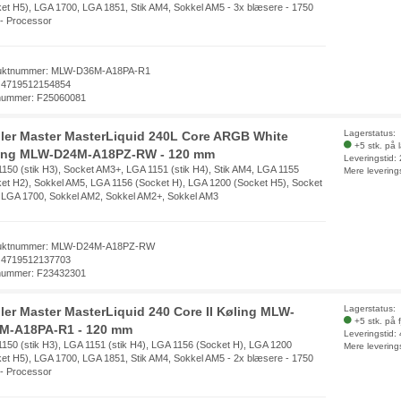
et H5), LGA 1700, LGA 1851, Stik AM4, Sokkel AM5 - 3x blæsere - 1750
- Processor
uktnummer: MLW-D36M-A18PA-R1
 4719512154854
nummer: F25060081
Lagerstatus:
ler Master MasterLiquid 240L Core ARGB White
+5 stk. på 
ing MLW-D24M-A18PZ-RW - 120 mm
Leveringstid:
150 (stik H3), Socket AM3+, LGA 1151 (stik H4), Stik AM4, LGA 1155
Mere levering
et H2), Sokkel AM5, LGA 1156 (Socket H), LGA 1200 (Socket H5), Socket
 LGA 1700, Sokkel AM2, Sokkel AM2+, Sokkel AM3
uktnummer: MLW-D24M-A18PZ-RW
 4719512137703
nummer: F23432301
Lagerstatus:
ler Master MasterLiquid 240 Core II Køling MLW-
+5 stk. på 
M-A18PA-R1 - 120 mm
Leveringstid:
150 (stik H3), LGA 1151 (stik H4), LGA 1156 (Socket H), LGA 1200
Mere levering
et H5), LGA 1700, LGA 1851, Stik AM4, Sokkel AM5 - 2x blæsere - 1750
- Processor