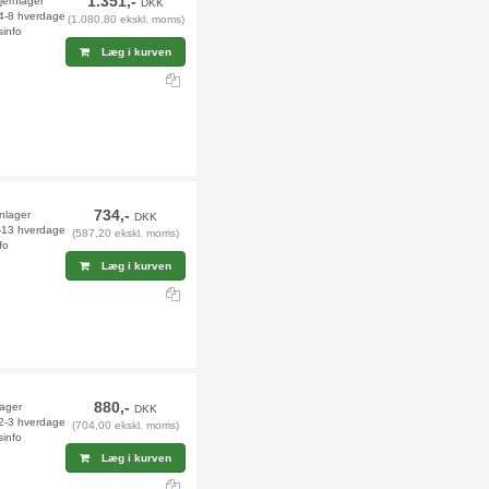
1.351,-
fjernlager
DKK
 4-8 hverdage
(1.080,80 ekskl. moms)
sinfo
Læg i kurven
734,-
rnlager
DKK
2-13 hverdage
(587,20 ekskl. moms)
fo
Læg i kurven
880,-
lager
DKK
 2-3 hverdage
(704,00 ekskl. moms)
sinfo
Læg i kurven