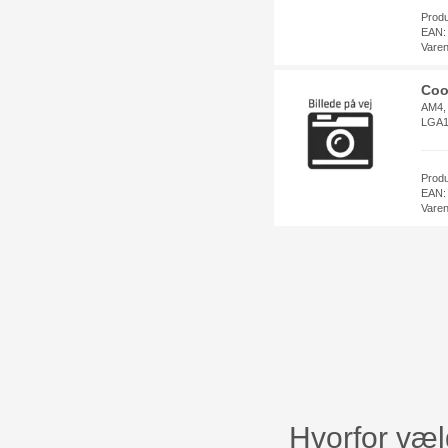
Prod
EAN:
Vare
Coo
AM4,
LGA18
Prod
EAN:
Vare
Hvorfor væl