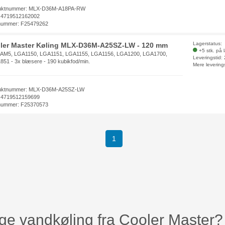
uktnummer: MLX-D36M-A18PA-RW
 4719512162002
nummer: F25479262
Lagerstatus:
ler Master Køling MLX-D36M-A25SZ-LW - 120 mm
+5 stk. på 
 AM5, LGA1150, LGA1151, LGA1155, LGA1156, LGA1200, LGA1700,
Leveringstid:
51 - 3x blæsere - 190 kubikfod/min.
Mere levering
uktnummer: MLX-D36M-A25SZ-LW
 4719512159699
nummer: F25370573
1
ge vandkøling fra Cooler Master?