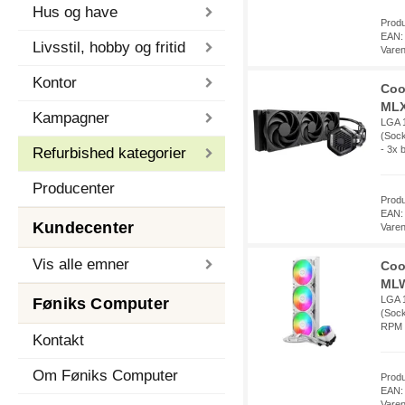
Hus og have
Prod
EAN:
Livsstil, hobby og fritid
Vare
Kontor
Coo
MLX
Kampagner
LGA 1
(Sock
- 3x 
Refurbished kategorier
Producenter
Prod
EAN:
Kundecenter
Vare
Vis alle emner
Coo
MLW
LGA 1
Føniks Computer
(Sock
RPM 
Kontakt
Om Føniks Computer
Prod
EAN:
Vare