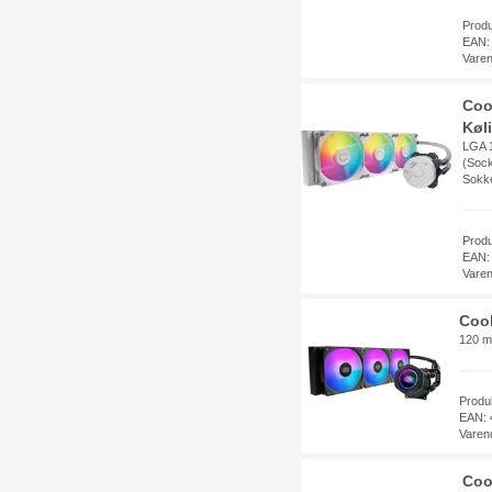
Prod
EAN:
Vare
Coo
Køl
LGA 1
(Sock
Sokke
Prod
EAN:
Vare
Coo
120 m
Prod
EAN: 
Varen
Coo