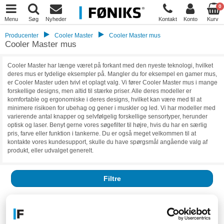
0
Menu
Søg
Nyheder
Kontakt
Konto
Kurv
Producenter
Cooler Master
Cooler Master mus
Cooler Master mus
Cooler Master har længe været på forkant med den nyeste teknologi, hvilket
deres mus er tydelige eksempler på. Mangler du for eksempel en gamer mus,
er Cooler Master uden tvivl et oplagt valg. Vi fører Cooler Master mus i mange
forskellige designs, men altid til stærke priser. Alle deres modeller er
komfortable og ergonomiske i deres designs, hvilket kan være med til at
minimere risikoen for ubehag og gener i muskler og led. Vi har modeller med
varierende antal knapper og selvfølgelig forskellige sensortyper, herunder
optisk og laser. Benyt gerne vores søgefilter til højre, hvis du har en særlig
pris, farve eller funktion i tankerne. Du er også meget velkommen til at
kontakte vores kundesupport, skulle du have spørgsmål angående valg af
produkt, eller udvalget generelt.
Filtre
Resultater:
0