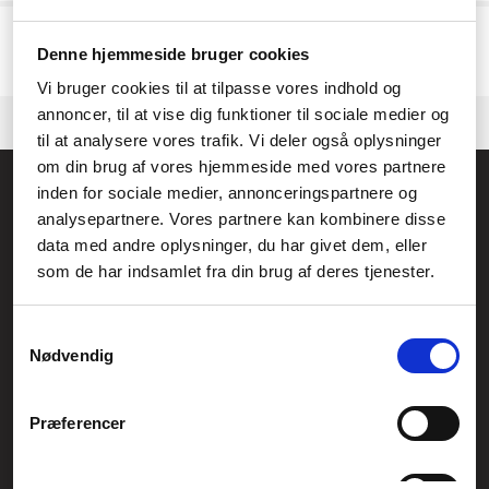
Vi har pt. ingen aktive produkter, klik videre til vores
kategori
eller
producenten.
Denne hjemmeside bruger cookies
Kontakt gerne vores
kundeservice.
hvis vi skal hjælpe med at finde et
produkt.
Vi bruger cookies til at tilpasse vores indhold og
annoncer, til at vise dig funktioner til sociale medier og
til at analysere vores trafik. Vi deler også oplysninger
om din brug af vores hjemmeside med vores partnere
Føniks Computer Aarhus
inden for sociale medier, annonceringspartnere og
CVR.: 26208637
analysepartnere. Vores partnere kan kombinere disse
Anelystparken 33B,
8381 Tilst
data med andre oplysninger, du har givet dem, eller
Generelle henvendelser:
som de har indsamlet fra din brug af deres tjenester.
kontakt@fcomputer.dk
Samtykkevalg
Service- og reklamationsafdelingen:
Nødvendig
service@fcomputer.dk
Sitemap
Præferencer
Blog
Opret reklamation