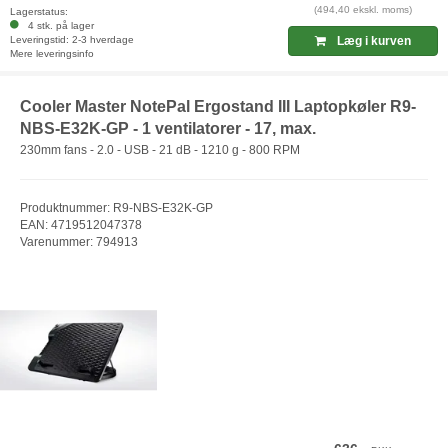
(494,40 ekskl. moms)
Lagerstatus:
4 stk. på lager
Leveringstid: 2-3 hverdage
Læg i kurven
Mere leveringsinfo
Cooler Master NotePal Ergostand III Laptopkøler R9-
NBS-E32K-GP - 1 ventilatorer - 17, max.
230mm fans - 2.0 - USB - 21 dB - 1210 g - 800 RPM
Produktnummer: R9-NBS-E32K-GP
EAN: 4719512047378
Varenummer: 794913