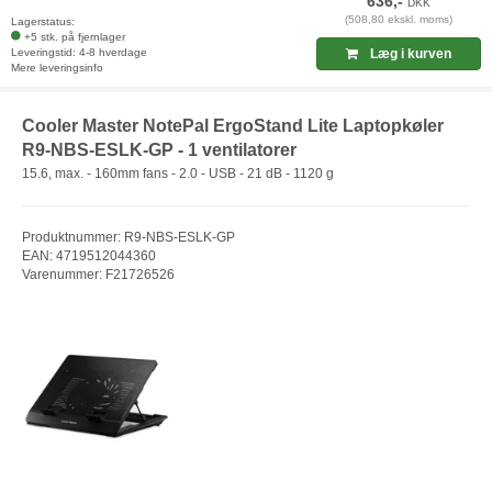
636,-
DKK
(508,80 ekskl. moms)
Lagerstatus:
+5 stk. på fjernlager
Leveringstid: 4-8 hverdage
Læg i kurven
Mere leveringsinfo
Cooler Master NotePal ErgoStand Lite Laptopkøler
R9-NBS-ESLK-GP - 1 ventilatorer
15.6, max. - 160mm fans - 2.0 - USB - 21 dB - 1120 g
Produktnummer: R9-NBS-ESLK-GP
EAN: 4719512044360
Varenummer: F21726526