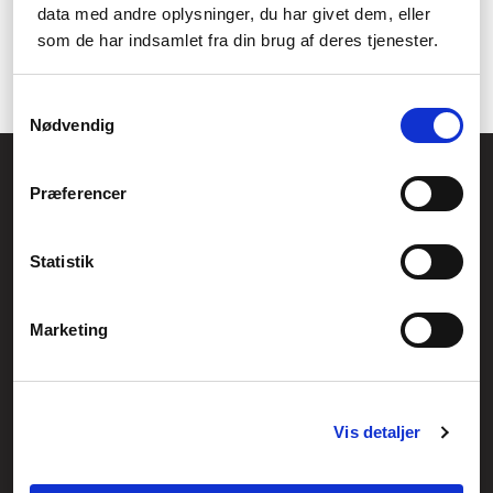
data med andre oplysninger, du har givet dem, eller
med at holde din enhed kølig og forbedre ydeevnen. Husk dog
som de har indsamlet fra din brug af deres tjenester.
altid at tjekke størrelsen på køleren og din enhed, før du
anvender den, for at sikre kompatibilitet og optimale resultater.
Samtykkevalg
Nødvendig
Føniks Computer Aarhus
Præferencer
CVR.: 26208637
Anelystparken 33B,
8381 Tilst
Generelle henvendelser:
Statistik
kontakt@fcomputer.dk
Service- og reklamationsafdelingen:
Marketing
service@fcomputer.dk
Sitemap
Vis detaljer
Blog
Opret reklamation
Kundecenter
Kontakt