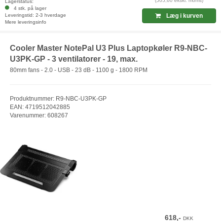
(505,60 ekskl. moms)
Lagerstatus:
4 stk. på lager
Leveringstid: 2-3 hverdage
Læg i kurven
Mere leveringsinfo
Cooler Master NotePal U3 Plus Laptopkøler R9-NBC-
U3PK-GP - 3 ventilatorer - 19, max.
80mm fans - 2.0 - USB - 23 dB - 1100 g - 1800 RPM
Produktnummer: R9-NBC-U3PK-GP
EAN: 4719512042885
Varenummer: 608267
618,-
DKK