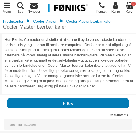
0
Menu
Søg
Nyheder
Kontakt
Konto
Kurv
Producenter
Cooler Master
Cooler Master bærbar køler
Cooler Master bærbar køler
Hos Føniks Computer er vi stolte af at kunne tilbyde vores trofaste kunder det
bedste udstyr og tilbehør til bærbare computere. Derfor har vi naturligvis også
samlet et stort produktudvalg fra Cooler Master og her kan du specifikt se
nærmere på vores udvalg af deres smarte bærbar kølere. Vil man sikre sig at
ens bærbar kører optimalt er det selvfølgelig vigtigt at den ikke overopheder
og i den forbindelse er en Cooler Master bærbar køler ikke til at tage fejl af. Vi
fører modeller i flere forskellige prisklasser og størrelser, og i den lang række
forskellige designs. Vi har mange ergonomiske bærbar kølere fra Cooler
Master, der giver dig mulighed for at game og arbejde i lange perioder uden at
belaste hardwaren. Tag et kig på hele udvalget lige her.
Filtre
Resultater:
4