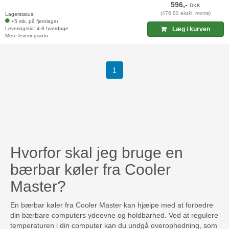
596,-
DKK
(476,80 ekskl. moms)
Lagerstatus:
+5 stk. på fjernlager
Leveringstid: 4-8 hverdage
Læg i kurven
Mere leveringsinfo
1
Hvorfor skal jeg bruge en
bærbar køler fra Cooler
Master?
En bærbar køler fra Cooler Master kan hjælpe med at forbedre
din bærbare computers ydeevne og holdbarhed. Ved at regulere
temperaturen i din computer kan du undgå overophedning, som