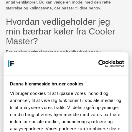
antal ventilatorer. Du kan vælge en model med den rette
størrelse og kølingsevne, der passer til dine behov.
Hvordan vedligeholder jeg
min bærbar køler fra Cooler
Master?
For at sikre optimal ydeevne og holdbarhed bør du
regelmæssigt rengøre din bærbar køler fra Cooler Master. Støv,
snavs og hår kan samle sig i ventilatorerne og reducere
effektiviteten. Du kan rengøre din køler ved at tørre den af med
en blød klud og bruge en lille børste til at fjerne snavs i
ventilatorerne.
Denne hjemmeside bruger cookies
Kan jeg bruge en bærbar
Vi bruger cookies til at tilpasse vores indhold og
annoncer, til at vise dig funktioner til sociale medier og
køler til andre enheder end
til at analysere vores trafik. Vi deler også oplysninger
min bærbare computer?
om din brug af vores hjemmeside med vores partnere
inden for sociale medier, annonceringspartnere og
Ja, du kan bruge en Cooler Master bærbar køler til andre
analysepartnere. Vores partnere kan kombinere disse
enheder såsom tablets eller smartphones. Køleren kan hjælpe