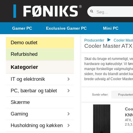
Gamer PC
Exclusive Gamer PC
Mini PC
Producenter
Cooler Mast
Demo outlet
Cooler Master ATX 
Refurbished
Skal du bruge et rummeligt, v
hardware og køleudstyr. Vi før
Kategorier
mange forskellige valgmulighed
siden, hvor du blandt andet k
IT og elektronik
brede udvalg af Cooler Master
PC, bærbar og tablet
Sortér efter:
Skærme
Coo
Gaming
KNN
ATX, 
Husholdning og køkken
2.5,3