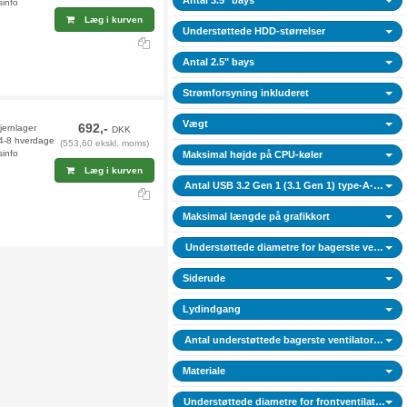
Antal 3.5" bays
sinfo
Læg i kurven
Understøttede HDD-størrelser
Antal 2.5" bays
Strømforsyning inkluderet
Vægt
692,-
fjernlager
DKK
 4-8 hverdage
(553,60 ekskl. moms)
sinfo
Maksimal højde på CPU-køler
Læg i kurven
Antal USB 3.2 Gen 1 (3.1 Gen 1) type-A-porte
Maksimal længde på grafikkort
Understøttede diametre for bagerste ventilato
Siderude
Lydindgang
Antal understøttede bagerste ventilatorer (mak
Materiale
Understøttede diametre for frontventilatorer