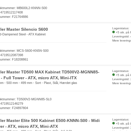
uktnummer: MB600L2-KNNN-S00
 4719512117408
nummer: F21764886
Lagerstatus:
ler Master Silencio S600
+5 stk. på 
-Dampened Steel - ATX Kabinet
Leveringstid:
Mere levering
uktnummer: MCS-S600-KN5N-S00
 4719512087398
nummer: F18208861
Lagerstatus:
ler Master TD500 MAX Kabinet TD500V2-MGNN85-
+5 stk. på 
- Full Tower - ATX, micro ATX, Mini-ITX
Leveringstid:
m - 500 mm - 499 mm - Sort - Plast, Stål, Hærdet glas
Mere levering
uktnummer: TD500V2-MGNN85-SL0
 4719512146279
nummer: F24897804
Lagerstatus:
ler Master Elite 500 Kabinet E500-KNNN-S00 - Midi
+5 stk. på 
er - ATX, micro ATX, Mini-ATX
Leveringstid: