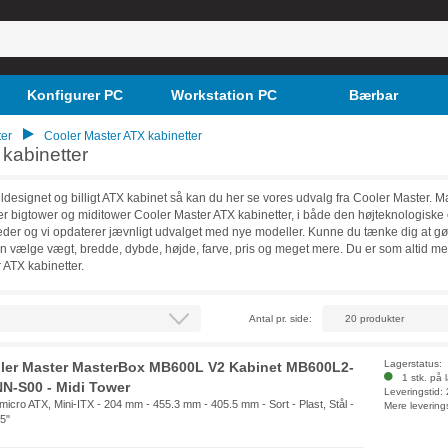
Konfigurer PC
Workstation PC
Bærbar
er
Cooler Master ATX kabinetter
kabinetter
eldesignet og billigt ATX kabinet så kan du her se vores udvalg fra Cooler Master
er bigtower og miditower Cooler Master ATX kabinetter, i både den højteknologiske o
er og vi opdaterer jævnligt udvalget med nye modeller. Kunne du tænke dig at gøre 
an vælge vægt, bredde, dybde, højde, farve, pris og meget mere. Du er som altid m
 ATX kabinetter.
Antal pr. side:
Lagerstatus:
ler Master MasterBox MB600L V2 Kabinet MB600L2-
1 stk. på 
N-S00 - Midi Tower
Leveringstid:
micro ATX, Mini-ITX - 204 mm - 455.3 mm - 405.5 mm - Sort - Plast, Stål -
Mere levering
.5"