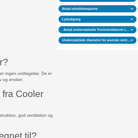
Antal udvidelsesporte
Lydudgang
Antal understøttede frontventilatorer (maks.)
Understøttede diametre for øverste ventilatore
r?
 er ingen undtagelse. De er
ov og ønsker.
 fra Cooler
truktion, god ventilation og
gnet til?