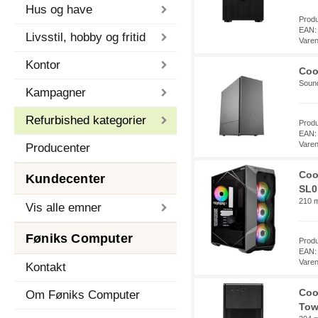
Hus og have
Prod
EAN:
Livsstil, hobby og fritid
Vare
Kontor
Coo
Sound
Kampagner
Refurbished kategorier
Prod
EAN:
Vare
Producenter
Coo
Kundecenter
SL0 
210 m
Vis alle emner
Føniks Computer
Prod
EAN:
Vare
Kontakt
Coo
Om Føniks Computer
Tow