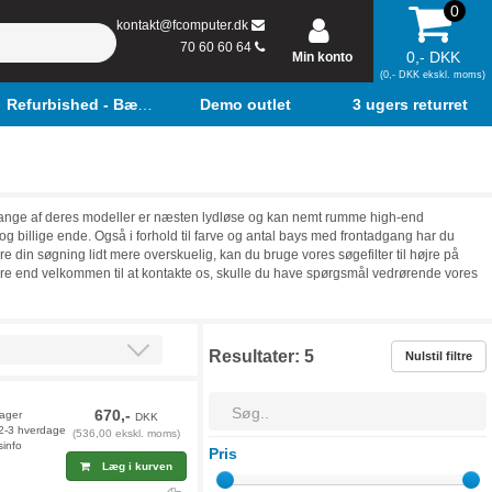
0
kontakt@fcomputer.dk
70 60 60 64
0,- DKK
Min konto
(0,- DKK ekskl. moms)
Refurbished - Bærbar
Demo outlet
3 ugers returret
. Mange af deres modeller er næsten lydløse og kan nemt rumme high-end
g billige ende. Også i forhold til farve og antal bays med frontadgang har du
din søgning lidt mere overskuelig, kan du bruge vores søgefilter til højre på
ere end velkommen til at kontakte os, skulle du have spørgsmål vedrørende vores
Resultater:
5
Nulstil filtre
670,-
lager
DKK
 2-3 hverdage
(536,00 ekskl. moms)
sinfo
Pris
Læg i kurven