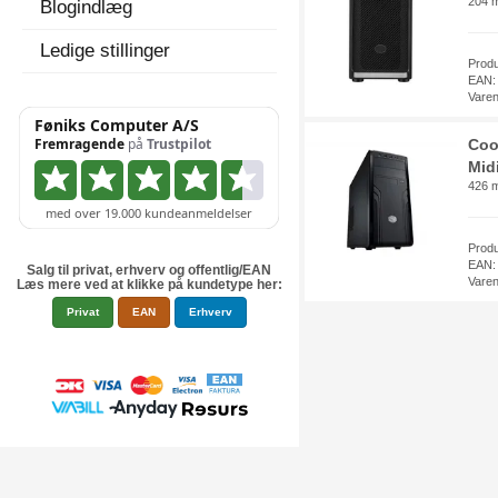
204 m
Blogindlæg
Ledige stillinger
Prod
EAN:
Vare
Coo
Mid
426 m
Prod
EAN:
Salg til privat, erhverv og offentlig/EAN
Vare
Læs mere ved at klikke på kundetype her:
Privat
EAN
Erhverv