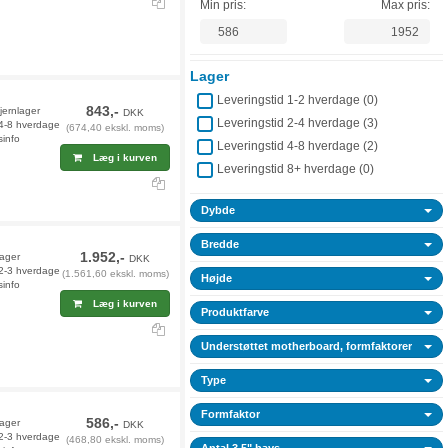
Min pris:
Max pris:
Lager
Leveringstid 1-2 hverdage (
0
)
843,-
fjernlager
DKK
Leveringstid 2-4 hverdage (
3
)
 4-8 hverdage
(674,40 ekskl. moms)
sinfo
Leveringstid 4-8 hverdage (
2
)
Læg i kurven
Leveringstid 8+ hverdage (
0
)
Dybde
Bredde
1.952,-
lager
DKK
 2-3 hverdage
(1.561,60 ekskl. moms)
Højde
sinfo
Læg i kurven
Produktfarve
Understøttet motherboard, formfaktorer
Type
Formfaktor
586,-
lager
DKK
 2-3 hverdage
(468,80 ekskl. moms)