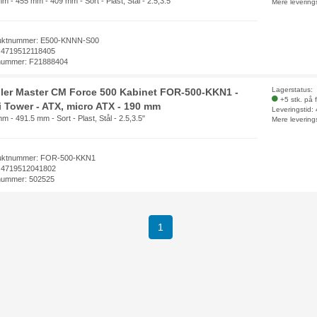
m - 455 mm - 409 mm - Sort - Plast, Stål - 2.5,3.5"
Mere levering
uktnummer: E500-KNNN-S00
 4719512118405
nummer: F21888404
Lagerstatus:
ler Master CM Force 500 Kabinet FOR-500-KKN1 -
+5 stk. på 
i Tower - ATX, micro ATX - 190 mm
Leveringstid:
m - 491.5 mm - Sort - Plast, Stål - 2.5,3.5"
Mere levering
uktnummer: FOR-500-KKN1
 4719512041802
nummer: 502525
1