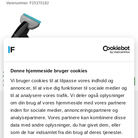
Varenummer: F25370182
835,-
DKK
Denne hjemmeside bruger cookies
(668,00 ekskl. moms)
Lagerstatus:
1 stk. på fjernlager
Vi bruger cookies til at tilpasse vores indhold og
Leveringstid: 12-13 hverdage
Læg i kurven
Mere leveringsinfo
annoncer, til at vise dig funktioner til sociale medier og
til at analysere vores trafik. Vi deler også oplysninger
om din brug af vores hjemmeside med vores partnere
1
inden for sociale medier, annonceringspartnere og
analysepartnere. Vores partnere kan kombinere disse
data med andre oplysninger, du har givet dem, eller
som de har indsamlet fra din brug af deres tjenester.