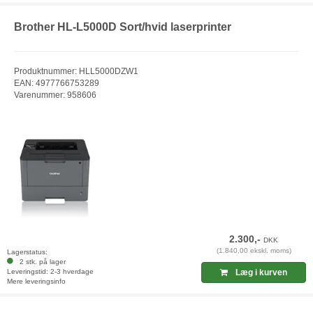
Brother HL-L5000D Sort/hvid laserprinter
Produktnummer: HLL5000DZW1
EAN: 4977766753289
Varenummer: 958606
2.300,-
DKK
(1.840,00 ekskl. moms)
Lagerstatus:
2 stk. på lager
Leveringstid: 2-3 hverdage
Læg i kurven
Mere leveringsinfo