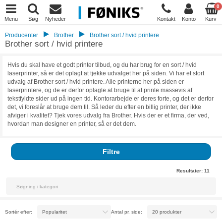
0
Menu
Søg
Nyheder
Kontakt
Konto
Kurv
Producenter
Brother
Brother sort / hvid printere
Brother sort / hvid printere
Hvis du skal have et godt printer tilbud, og du har brug for en sort / hvid
laserprinter, så er det oplagt at tjekke udvalget her på siden. Vi har et stort
udvalg af Brother sort / hvid printere. Alle printerne her på siden er
laserprintere, og de er derfor oplagte at bruge til at printe massevis af
tekstfyldte sider ud på ingen tid. Kontorarbejde er deres forte, og det er derfor
det, vi foreslår at bruge dem til. Så leder du efter en billig printer, der ikke
afviger i kvalitet? Tjek vores udvalg fra Brother. Hvis der er et firma, der ved,
hvordan man designer en printer, så er det dem.
Filtre
Resultater:
11
Sortér efter:
Antal pr. side: