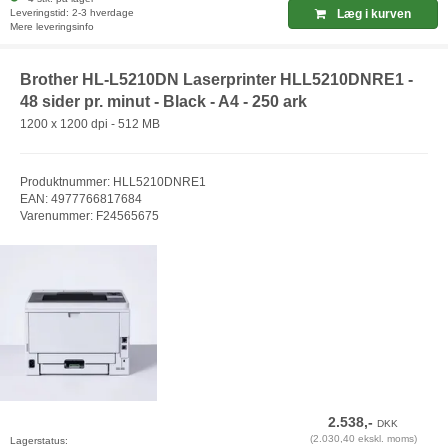
Leveringstid: 2-3 hverdage
Læg i kurven
Mere leveringsinfo
Brother HL-L5210DN Laserprinter HLL5210DNRE1 -
48 sider pr. minut - Black - A4 - 250 ark
1200 x 1200 dpi - 512 MB
Produktnummer: HLL5210DNRE1
EAN: 4977766817684
Varenummer: F24565675
2.538,-
DKK
(2.030,40 ekskl. moms)
Lagerstatus: