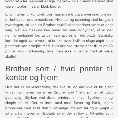
kontoret eller hjemmet er lige meget – hvis billedmaterialet skal
være i topform, så er blæk bedre.
Er printeren til kontoret, bør man måske også overveje, om der
er behov for andre maskiner. Hvis fax og scanning skal bruges i
hverdagen, så kan en Brother multifunktionsprinter være et godt
valg. Når én maskine kan have det hele indbygget, så er der
nemlig mulighed for, at der kan spares en del plads. Samtidig
kan det også være værd at tænke over, hvilken slags papir som
printeren kan arbejde med. Hvis der skal større print til, er en A3
printer nok nødvendig, hvis man ikke vil ende med at være
skuffet.
Brother sort / hvid printer til
kontor og hjem
Hvis det er en laserprinter, der skal til, og der ikke er brug for
farver i printeren, så er en Brother sort / hvid printer et rigtig
godt valg. Styrken ved disse printere er, hvor ligefremme og
simple de er. Der er intet bøvl med farver og blæk, ingen
problemer med at få den til at vælge imellem A4 og A3-papir –
så snart printeren er tilsluttet, så er der et hav af A4-sider, som