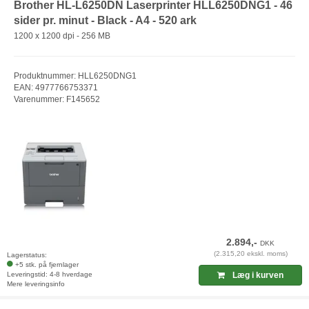
Brother HL-L6250DN Laserprinter HLL6250DNG1 - 46
sider pr. minut - Black - A4 - 520 ark
1200 x 1200 dpi - 256 MB
Produktnummer: HLL6250DNG1
EAN: 4977766753371
Varenummer: F145652
2.894,-
DKK
(2.315,20 ekskl. moms)
Lagerstatus:
+5 stk. på fjernlager
Leveringstid: 4-8 hverdage
Læg i kurven
Mere leveringsinfo