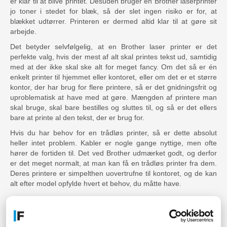
er klar til at blive printet. Desuden bruger en Brother laserprinter
jo toner i stedet for blæk, så der slet ingen risiko er for, at
blækket udtørrer. Printeren er dermed altid klar til at gøre sit
arbejde.
Det betyder selvfølgelig, at en Brother laser printer er det
perfekte valg, hvis der mest af alt skal printes tekst ud, samtidig
med at der ikke skal ske alt for meget fancy. Om det så er én
enkelt printer til hjemmet eller kontoret, eller om det er et større
kontor, der har brug for flere printere, så er det gnidningsfrit og
uproblematisk at have med at gøre. Mængden af printere man
skal bruge, skal bare bestilles og sluttes til, og så er det ellers
bare at printe al den tekst, der er brug for.
Hvis du har behov for en trådløs printer, så er dette absolut
heller intet problem. Kabler er nogle gange nyttige, men ofte
hører de fortiden til. Det ved Brother udmærket godt, og derfor
er det meget normalt, at man kan få en trådløs printer fra dem.
Deres printere er simpelthen uovertrufne til kontoret, og de kan
alt efter model opfylde hvert et behov, du måtte have.
Gode printer tilbud til erhverv
Hvis I jævnligt skal bruge printere eller andre kontorartikler, eller