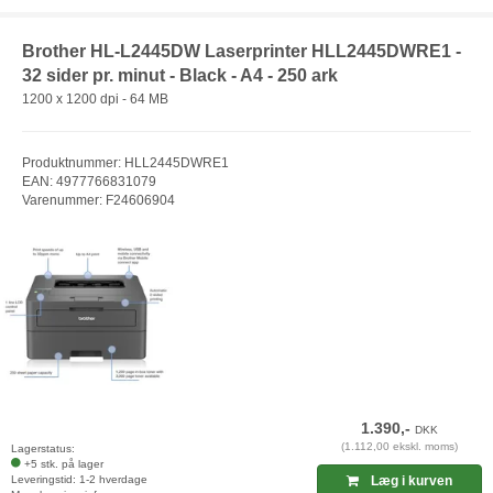
Brother HL-L2445DW Laserprinter HLL2445DWRE1 -
32 sider pr. minut - Black - A4 - 250 ark
1200 x 1200 dpi - 64 MB
Produktnummer: HLL2445DWRE1
EAN: 4977766831079
Varenummer: F24606904
1.390,-
DKK
(1.112,00 ekskl. moms)
Lagerstatus:
+5 stk. på lager
Leveringstid: 1-2 hverdage
Læg i kurven