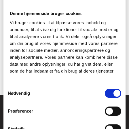
har brug for en hel masse på én gang, så er det ikke sikkert, at
det kan svare sig, at købe ind som forbruger. I så fald kan det
Denne hjemmeside bruger cookies
betale sig at læse om, hvordan man bliver
erhvervskunde
hos
Føniks Computer. Vi vil gerne arbejde seriøst sammen med jer
Vi bruger cookies til at tilpasse vores indhold og
og give jer gode tilbud.
annoncer, til at vise dig funktioner til sociale medier og
til at analysere vores trafik. Vi deler også oplysninger
Så er det tid til en ny printer? Tag et kig på vores udvalg fra
Brother. De har de perfekte printere til hjemmekontoret og
om din brug af vores hjemmeside med vores partnere
erhvervslivet, så man kan få printet en hel masse inden
inden for sociale medier, annonceringspartnere og
deadline. Har I nogen spørgsmål? Så tag endelig fat i vores
analysepartnere. Vores partnere kan kombinere disse
kundeservice – vi vil hellere end gerne hjælpe, om du så skriver
data med andre oplysninger, du har givet dem, eller
eller ringer til os. Så snart vi har fundet ud af noget med jer, kan
som de har indsamlet fra din brug af deres tjenester.
vi fragtfrit sende produktet via GLS. Det bliver ikke meget
nemmere.
Samtykkevalg
Nødvendig
Føniks Computer Aarhus
Præferencer
CVR.: 26208637
Anelystparken 33B,
8381 Tilst
Generelle henvendelser:
Statistik