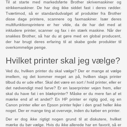
Til at starte med markedsførte Brother skrivemaskiner og
strikkemaskiner. De har dog ikke siddet fast i deres rødder.
Tværtimod, så er standardudvalget af produkter fra Brother
disse dage printere, scannere og faxmaskiner. Især deres
multifunktionsprintere er her vilde, da de har det med at
inkludere printer, scanner og fax i én stærk maskine. Når der
snakkes Brother, så har du at gøre med en global producent,
der har brugt deres erfaring til at skabe gode produkter til
overkommelige penge.
Hvilket printer skal jeg vælge?
Ved du, hvilken printer du skal vælge? Der er mange at vælge
imellem, og det kommer meget an på, hvilken slags printer
tilbud du er ude efter. Skal det være en sort / hvid printer, eller er
det nødvendigt med farve? Er en laserprinter vejen frem, eller
skal du have fat i en blækprinter? Måske er du mere fan af et
mærke end af et andet? En HP printer er rigtig god, og en
Canon printer eller en Epson printer fejler i den grad heller ikke
noget. Der er mange ting at overveje, inden du køber en printer.
Der er dog ikke rigtigt nogen grund til at diskutere, hvilket
mærke du bør vælge. Hvis du ikke allerede har en favorit, så er