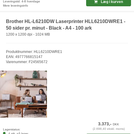
Leveringstid: 4-8 hverdage
Læg i kurven
Mere leveringsinfo
Brother HL-L6210DW Laserprinter HLL6210DWRE1 -
50 sider pr. minut - Black - A4 - 100 ark
1200 x 1200 dpi - 1024 MB
Produktnummer: HLL6210DWRE1
EAN: 4977766815147
Varenummer: F24565672
3.373,-
DKK
(2.698,40 ekskl. moms)
Lagerstatus:
4 stk. på lager