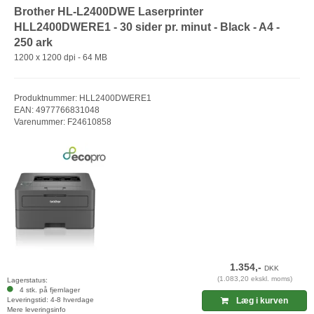
Brother HL-L2400DWE Laserprinter
HLL2400DWERE1 - 30 sider pr. minut - Black - A4 -
250 ark
1200 x 1200 dpi - 64 MB
Produktnummer: HLL2400DWERE1
EAN: 4977766831048
Varenummer: F24610858
1.354,-
DKK
(1.083,20 ekskl. moms)
Lagerstatus:
4 stk. på fjernlager
Leveringstid: 4-8 hverdage
Læg i kurven
Mere leveringsinfo