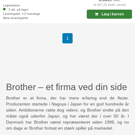
DKK
(4.407,20 ekskl. moms)
Lagerstatus:
3 stk. på lager
Leveringstid: 1-2 hverdage
Læg i kurven
Mere leveringsinfo
1
Brother – et firma ved din side
Brother er et firma, der har mere erfaring end de fleste.
Producenten startede i Nagoya i Japan for en god hundrede år
siden. Ambitionerne rakte dog videre, og Brother endte på den
måde også udenfor Japan, og har været der i over 50 år. I
Danmark har Brother været repræsenteret siden 1986, og nu
om dage er Brother fortsat en stærk spiller på markedet.