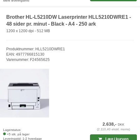
Mere leveringsinfo
Brother HL-L5210DW Laserprinter HLL5210DWRE1 -
48 sider pr. minut - Black - A4 - 250 ark
1200 x 1200 dpi - 512 MB
Produktnummer: HLL5210DWRE1
EAN: 4977766815130
Varenummer: F24565625
2.638,-
DKK
(2.110,40 ekskl. moms)
Lagerstatus:
+5 stk. på lager
Leveringstid: 1-2 hverdage
Læg i kurven