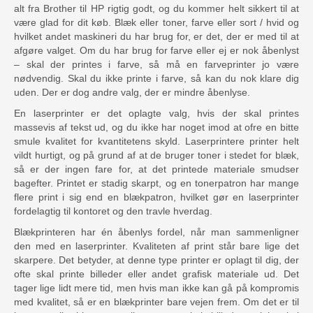
alt fra Brother til HP rigtig godt, og du kommer helt sikkert til at
være glad for dit køb. Blæk eller toner, farve eller sort / hvid og
hvilket andet maskineri du har brug for, er det, der er med til at
afgøre valget. Om du har brug for farve eller ej er nok åbenlyst
– skal der printes i farve, så må en farveprinter jo være
nødvendig. Skal du ikke printe i farve, så kan du nok klare dig
uden. Der er dog andre valg, der er mindre åbenlyse.
En laserprinter er det oplagte valg, hvis der skal printes
massevis af tekst ud, og du ikke har noget imod at ofre en bitte
smule kvalitet for kvantitetens skyld. Laserprintere printer helt
vildt hurtigt, og på grund af at de bruger toner i stedet for blæk,
så er der ingen fare for, at det printede materiale smudser
bagefter. Printet er stadig skarpt, og en tonerpatron har mange
flere print i sig end en blækpatron, hvilket gør en laserprinter
fordelagtig til kontoret og den travle hverdag.
Blækprinteren har én åbenlys fordel, når man sammenligner
den med en laserprinter. Kvaliteten af print står bare lige det
skarpere. Det betyder, at denne type printer er oplagt til dig, der
ofte skal printe billeder eller andet grafisk materiale ud. Det
tager lige lidt mere tid, men hvis man ikke kan gå på kompromis
med kvalitet, så er en blækprinter bare vejen frem. Om det er til