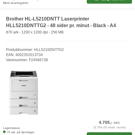
Mere leveringsinfo
Brother HL-L5210DNTT Laserprinter
HLL5210DNTTG2 - 48 sider pr. minut - Black - A4
870 ark - 1200 x 1200 dpi - 256 MB
Produktnummer: HLL5210DNTTG2
EAN: 4002352013734
Varenummer: F24566738
4.705,-
DKK
(3.764,00 ekskl. moms)
Lagerstatus:
+5 stk. på fjernlager