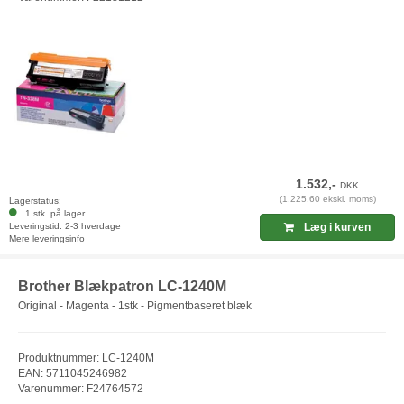
1.532,-
DKK
(1.225,60 ekskl. moms)
Lagerstatus:
1 stk. på lager
Leveringstid: 2-3 hverdage
Læg i kurven
Mere leveringsinfo
Brother Blækpatron LC-1240M
Original - Magenta - 1stk - Pigmentbaseret blæk
Produktnummer: LC-1240M
EAN: 5711045246982
Varenummer: F24764572