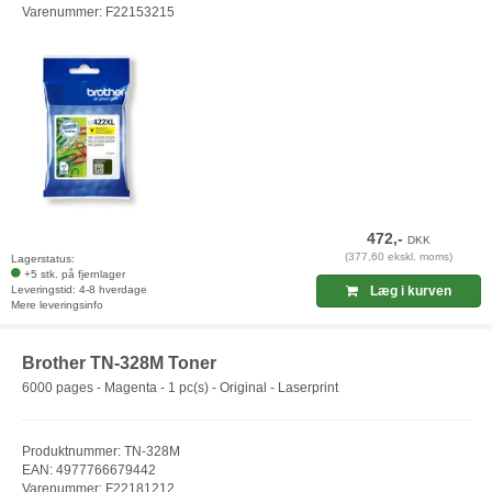
Varenummer: F22153215
472,-
DKK
(377,60 ekskl. moms)
Lagerstatus:
+5 stk. på fjernlager
Leveringstid: 4-8 hverdage
Læg i kurven
Mere leveringsinfo
Brother TN-328M Toner
6000 pages - Magenta - 1 pc(s) - Original - Laserprint
Produktnummer: TN-328M
EAN: 4977766679442
Varenummer: F22181212