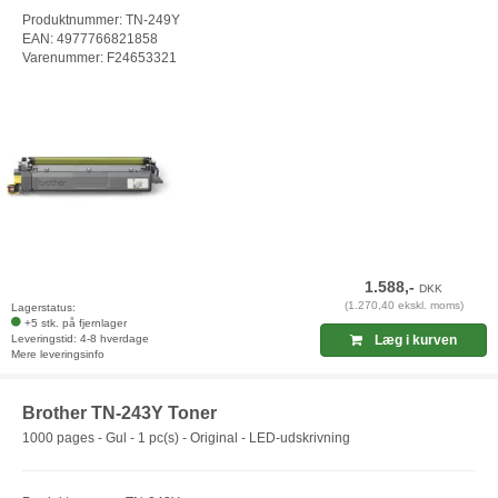
Produktnummer: TN-249Y
EAN: 4977766821858
Varenummer: F24653321
1.588,-
DKK
(1.270,40 ekskl. moms)
Lagerstatus:
+5 stk. på fjernlager
Leveringstid: 4-8 hverdage
Læg i kurven
Mere leveringsinfo
Brother TN-243Y Toner
1000 pages - Gul - 1 pc(s) - Original - LED-udskrivning