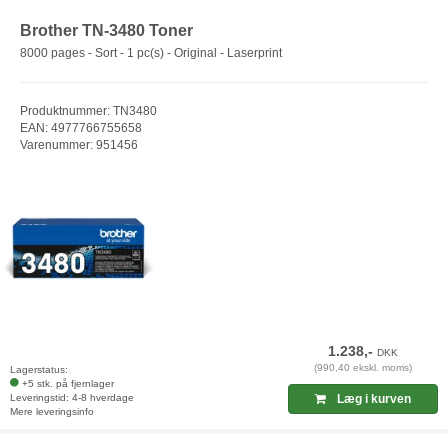
Brother TN-3480 Toner
8000 pages - Sort - 1 pc(s) - Original - Laserprint
Produktnummer: TN3480
EAN: 4977766755658
Varenummer: 951456
1.238,-
DKK
(990,40 ekskl. moms)
Lagerstatus:
+5 stk. på fjernlager
Leveringstid: 4-8 hverdage
Læg i kurven
Mere leveringsinfo