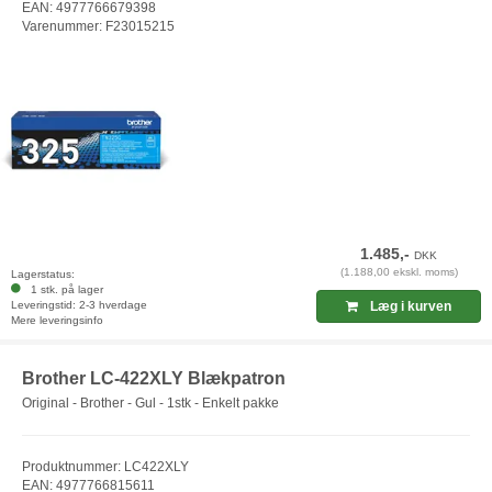
EAN: 4977766679398
Varenummer: F23015215
1.485,-
DKK
(1.188,00 ekskl. moms)
Lagerstatus:
1 stk. på lager
Leveringstid: 2-3 hverdage
Læg i kurven
Mere leveringsinfo
Brother LC-422XLY Blækpatron
Original - Brother - Gul - 1stk - Enkelt pakke
Produktnummer: LC422XLY
EAN: 4977766815611