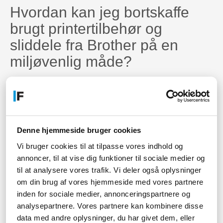
Hvordan kan jeg bortskaffe
brugt printertilbehør og
sliddele fra Brother på en
miljøvenlig måde?
Du kan bortskaffe brugt printertilbehør og sliddele fra Brother på
en miljøvenlig måde ved at returnere dem til en autoriseret
Brother-forhandler eller ved at bruge en genbrugsordning for
elektronikaffald i dit område.
Hvilke printere fra Brother er
Denne hjemmeside bruger cookies
kompatible med originale
Vi bruger cookies til at tilpasse vores indhold og
annoncer, til at vise dig funktioner til sociale medier og
Brother printertilbehør og
til at analysere vores trafik. Vi deler også oplysninger
sliddele?
om din brug af vores hjemmeside med vores partnere
inden for sociale medier, annonceringspartnere og
Originale Brother printertilbehør og sliddele er kompatible med
analysepartnere. Vores partnere kan kombinere disse
et bredt udvalg af printere fra Brother, herunder både laser- og
data med andre oplysninger, du har givet dem, eller
inkjetprintere. Du kan finde en liste over kompatible printere på