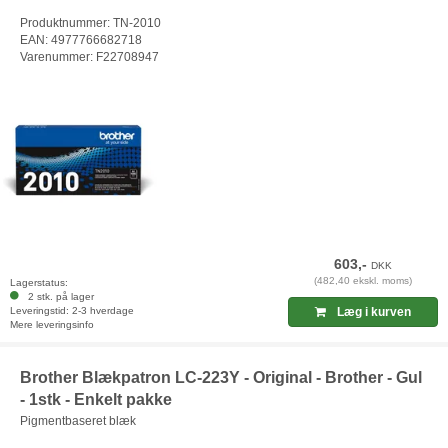
Produktnummer: TN-2010
EAN: 4977766682718
Varenummer: F22708947
603,-
DKK
(482,40 ekskl. moms)
Lagerstatus:
2 stk. på lager
Leveringstid: 2-3 hverdage
Læg i kurven
Mere leveringsinfo
Brother Blækpatron LC-223Y - Original - Brother - Gul
- 1stk - Enkelt pakke
Pigmentbaseret blæk