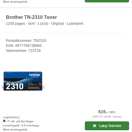
Mere leveringsinfo
Brother TN-2310 Toner
1200 pages - Sort - 1 pc(s) - Original - Laserprint
Produktnummer: TN2310
EAN: 4977766738965
Varenummer: 723729
619,-
DKK
(495,20 ekskl. moms)
Lagerstatus:
+5 stk. på fjernlager
Leveringstid: 4-8 hverdage
Læg i kurven
Mere leveringsinfo