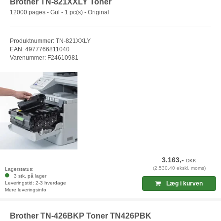
Brother TN-821XXLY Toner
12000 pages - Gul - 1 pc(s) - Original
Produktnummer: TN-821XXLY
EAN: 4977766811040
Varenummer: F24610981
3.163,-
DKK
(2.530,40 ekskl. moms)
Lagerstatus:
3 stk. på lager
Leveringstid: 2-3 hverdage
Læg i kurven
Mere leveringsinfo
Brother TN-426BKP Toner TN426PBK