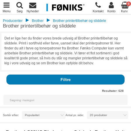
0
Menu
Søg
Nyheder
Kontakt
Konto
Kurv
Producenter
Brother
Brother printertilbehør og sliddele
Brother printertilbehør og sliddele
Det er lige her du finder vores brede udvalg af Brother printertilbehør og
sliddele. Print i sort/hvid eller farve, uanset skal der printerpatroner til. Her
finder du alt i farve og tonerpatroner fra Brother. Føniks Computer kan varmt
anbefale Brother printertilbehør og sliddele. Vi fører et flot sortiment i god
kvalitet til gode priser, så hvis du står og mangler printertilbehør og sliddele så
kig i vore udvalg og se om Brother kan opfylde dit behov.
Filtre
Resultater:
628
Sortér efter:
Antal pr. side: