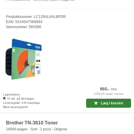
Produktnummer: LC129XLVALBPDR
EAN: 5014047566684
Varenummer: 565386
960,-
DKK
(768,00 ekskl. moms)
Lagerstatus:
+5 stk. på fjernlager
Leveringstid: 4-8 hverdage
Læg i kurven
Mere leveringsinfo
Brother TN-3610 Toner
18000 pages - Sort - 1 pc(s) - Original