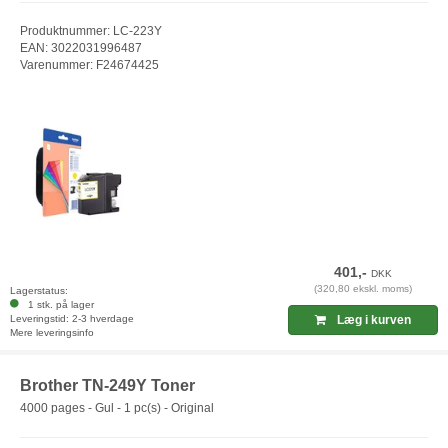
Produktnummer: LC-223Y
EAN: 3022031996487
Varenummer: F24674425
401,-
DKK
(320,80 ekskl. moms)
Lagerstatus:
1 stk. på lager
Leveringstid: 2-3 hverdage
Læg i kurven
Mere leveringsinfo
Brother TN-249Y Toner
4000 pages - Gul - 1 pc(s) - Original