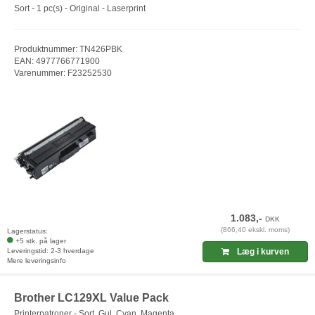
Sort - 1 pc(s) - Original - Laserprint
Produktnummer: TN426PBK
EAN: 4977766771900
Varenummer: F23252530
1.083,-
DKK
(866,40 ekskl. moms)
Lagerstatus:
+5 stk. på lager
Leveringstid: 2-3 hverdage
Læg i kurven
Mere leveringsinfo
Brother LC129XL Value Pack
Printerpatroner - Sort, Gul, Cyan, Magenta