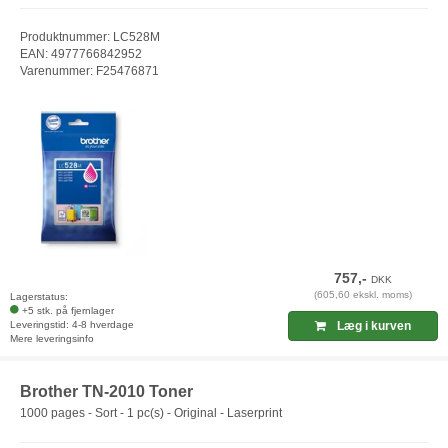
Produktnummer: LC528M
EAN: 4977766842952
Varenummer: F25476871
757,-
DKK
(605,60 ekskl. moms)
Lagerstatus:
+5 stk. på fjernlager
Leveringstid: 4-8 hverdage
Læg i kurven
Mere leveringsinfo
Brother TN-2010 Toner
1000 pages - Sort - 1 pc(s) - Original - Laserprint