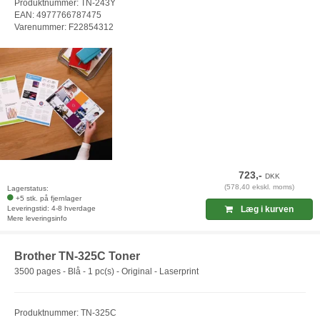
Produktnummer: TN-243Y
EAN: 4977766787475
Varenummer: F22854312
723,-
DKK
(578,40 ekskl. moms)
Lagerstatus:
+5 stk. på fjernlager
Leveringstid: 4-8 hverdage
Læg i kurven
Mere leveringsinfo
Brother TN-325C Toner
3500 pages - Blå - 1 pc(s) - Original - Laserprint
Produktnummer: TN-325C