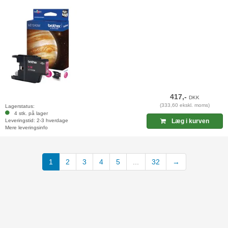
417,-
DKK
(333,60 ekskl. moms)
Lagerstatus:
4 stk. på lager
Leveringstid: 2-3 hverdage
Læg i kurven
Mere leveringsinfo
1
2
3
4
5
...
32
→