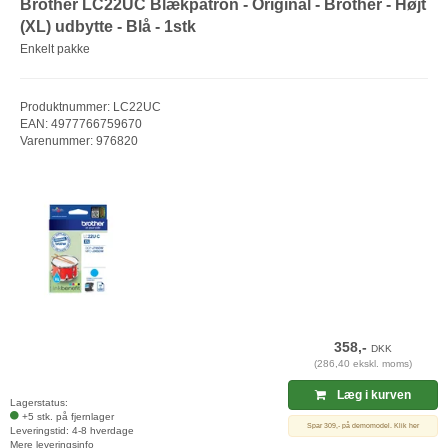
Brother LC22UC Blækpatron - Original - Brother - Højt
(XL) udbytte - Blå - 1stk
Enkelt pakke
Produktnummer: LC22UC
EAN: 4977766759670
Varenummer: 976820
358,-
DKK
(286,40 ekskl. moms)
Læg i kurven
Lagerstatus:
+5 stk. på fjernlager
Spar 309,- på demomodel. Klik her
Leveringstid: 4-8 hverdage
Mere leveringsinfo