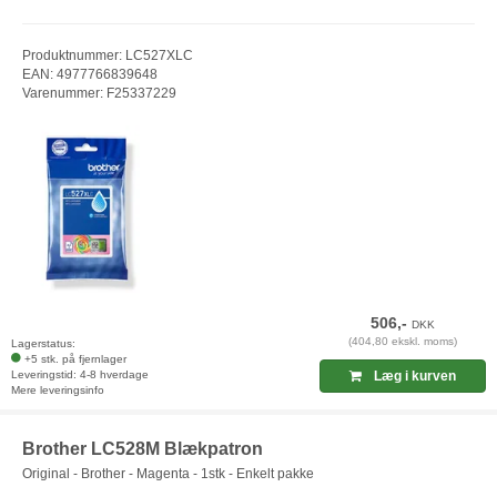
Produktnummer: LC527XLC
EAN: 4977766839648
Varenummer: F25337229
506,-
DKK
(404,80 ekskl. moms)
Lagerstatus:
+5 stk. på fjernlager
Leveringstid: 4-8 hverdage
Læg i kurven
Mere leveringsinfo
Brother LC528M Blækpatron
Original - Brother - Magenta - 1stk - Enkelt pakke