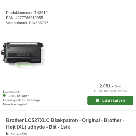
Produktnummer: TN3610
EAN: 4977766819855
Varenummer: F24566737
2.051,-
DKK
(1.640,80 ekskl. moms)
Lagerstatus:
2 stk. på lager
Leveringstid: 2-3 hverdage
Læg i kurven
Mere leveringsinfo
Brother LC527XLC Blækpatron - Original - Brother -
Højt (XL) udbytte - Blå - 1stk
Enkelt pakke