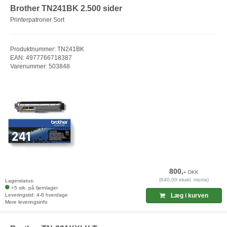
Brother TN241BK 2.500 sider
Printerpatroner Sort
Produktnummer: TN241BK
EAN: 4977766718387
Varenummer: 503848
800,-
DKK
(640,00 ekskl. moms)
Lagerstatus:
+5 stk. på fjernlager
Leveringstid: 4-8 hverdage
Læg i kurven
Mere leveringsinfo