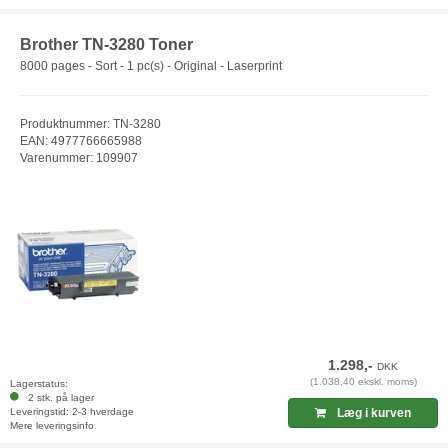
Brother TN-3280 Toner
8000 pages - Sort - 1 pc(s) - Original - Laserprint
Produktnummer: TN-3280
EAN: 4977766665988
Varenummer: 109907
1.298,-
DKK
(1.038,40 ekskl. moms)
Lagerstatus:
2 stk. på lager
Leveringstid: 2-3 hverdage
Læg i kurven
Mere leveringsinfo