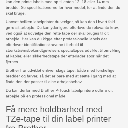
kan den printe labels med op til enten 12, 18 eller 14 mm
bredde. Se specifikationerne for hver model, for at finde den du
skal bruge.
Uanset hvilken labelprinter du vælger, så kan den i hvert fald
gøre sit arbejde. Du kan yderligere efterleve de relevante krav,
ved også at udvælge den rette tape der skal bruges til dit
arbejde. Her kan du kigge efter professionelle labels der
efterlever identifikationskravene i forhold til
stærkstrømsbekendtgørelsen, specialtapes udviklet til omvikling
af kabler, eller sikkerhedstape der efterlader spor når det
fjernes.
Brother har udviklet enhver slags tape, både med forskellige
bredder og farver, så det er bare med at sætte i gang med at
finde den der passer til dine arbejdsbehov.
Du kan derfor med Brother P-Touch labelprintere udføre dit
arbejde på en professionel måde.
Få mere holdbarhed med
TZe-tape til din label printer