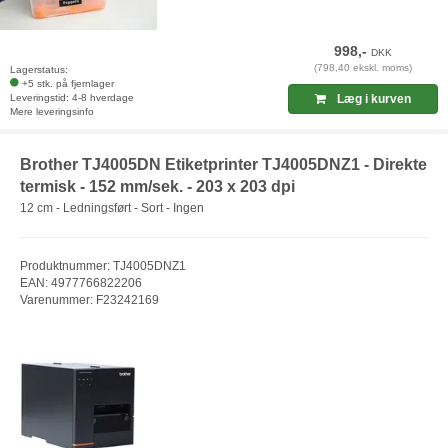
998,-
DKK
(798,40 ekskl. moms)
Lagerstatus:
+5 stk. på fjernlager
Leveringstid: 4-8 hverdage
Læg i kurven
Mere leveringsinfo
Brother TJ4005DN Etiketprinter TJ4005DNZ1 - Direkte
termisk - 152 mm/sek. - 203 x 203 dpi
12 cm - Ledningsført - Sort - Ingen
Produktnummer: TJ4005DNZ1
EAN: 4977766822206
Varenummer: F23242169