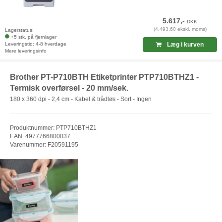
5.617,-
DKK
(4.493,60 ekskl. moms)
Lagerstatus:
+5 stk. på fjernlager
Leveringstid: 4-8 hverdage
Læg i kurven
Mere leveringsinfo
Brother PT-P710BTH Etiketprinter PTP710BTHZ1 -
Termisk overførsel - 20 mm/sek.
180 x 360 dpi - 2,4 cm - Kabel & trådløs - Sort - Ingen
Produktnummer: PTP710BTHZ1
EAN: 4977766800037
Varenummer: F20591195