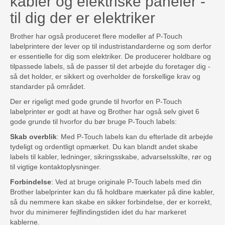
kabler og elektriske paneler -
til dig der er elektriker
Brother har også produceret flere modeller af P-Touch
labelprintere der lever op til industristandarderne og som derfor
er essentielle for dig som elektriker. De producerer holdbare og
tilpassede labels, så de passer til det arbejde du foretager dig -
så det holder, er sikkert og overholder de forskellige krav og
standarder på området.
Der er rigeligt med gode grunde til hvorfor en P-Touch
labelprinter er godt at have og Brother har også selv givet 6
gode grunde til hvorfor du bør bruge P-Touch labels:
Skab overblik
: Med P-Touch labels kan du efterlade dit arbejde
tydeligt og ordentligt opmærket. Du kan blandt andet skabe
labels til kabler, ledninger, sikringsskabe, advarselsskilte, rør og
til vigtige kontaktoplysninger.
Forbindelse
: Ved at bruge originale P-Touch labels med din
Brother labelprinter kan du få holdbare mærkater på dine kabler,
så du nemmere kan skabe en sikker forbindelse, der er korrekt,
hvor du minimerer fejlfindingstiden idet du har markeret
kablerne.