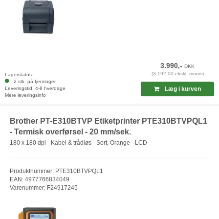
3.990,-
DKK
(3.192,00 ekskl. moms)
Lagerstatus:
2 stk. på fjernlager
Leveringstid: 4-8 hverdage
Læg i kurven
Mere leveringsinfo
Brother PT-E310BTVP Etiketprinter PTE310BTVPQL1
- Termisk overførsel - 20 mm/sek.
180 x 180 dpi - Kabel & trådløs - Sort, Orange - LCD
Produktnummer: PTE310BTVPQL1
EAN: 4977766834049
Varenummer: F24917245