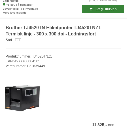
(656,00 ekskl. moms)
Lagerstatus:
+5 stk. på fjernlager
Leveringstid: 4-8 hverdage
Læg i kurven
Mere leveringsinfo
Brother TJ4520TN Etiketprinter TJ4520TNZ1 -
Termisk linje - 300 x 300 dpi - Ledningsført
Sort - TFT
Produktnummer: TJ4520TNZ1
EAN: 4977766804585
Varenummer: F21639449
11.825,-
DKK