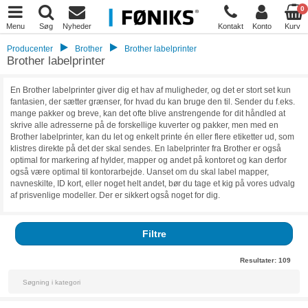
0
Menu
Søg
Nyheder
Kontakt
Konto
Kurv
Producenter
Brother
Brother labelprinter
Brother labelprinter
En Brother labelprinter giver dig et hav af muligheder, og det er stort set kun
fantasien, der sætter grænser, for hvad du kan bruge den til. Sender du f.eks.
mange pakker og breve, kan det ofte blive anstrengende for dit håndled at
skrive alle adresserne på de forskellige kuverter og pakker, men med en
Brother labelprinter, kan du let og enkelt printe én eller flere etiketter ud, som
klistres direkte på det der skal sendes. En labelprinter fra Brother er også
optimal for markering af hylder, mapper og andet på kontoret og kan derfor
også være optimal til kontorarbejde. Uanset om du skal label mapper,
navneskilte, ID kort, eller noget helt andet, bør du tage et kig på vores udvalg
af prisvenlige modeller. Der er sikkert også noget for dig.
Filtre
Resultater:
109