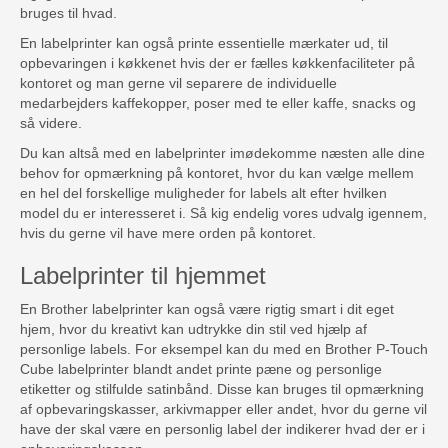
bruges til hvad.
En labelprinter kan også printe essentielle mærkater ud, til
opbevaringen i køkkenet hvis der er fælles køkkenfaciliteter på
kontoret og man gerne vil separere de individuelle
medarbejders kaffekopper, poser med te eller kaffe, snacks og
så videre.
Du kan altså med en labelprinter imødekomme næsten alle dine
behov for opmærkning på kontoret, hvor du kan vælge mellem
en hel del forskellige muligheder for labels alt efter hvilken
model du er interesseret i. Så kig endelig vores udvalg igennem,
hvis du gerne vil have mere orden på kontoret.
Labelprinter til hjemmet
En Brother labelprinter kan også være rigtig smart i dit eget
hjem, hvor du kreativt kan udtrykke din stil ved hjælp af
personlige labels. For eksempel kan du med en Brother P-Touch
Cube labelprinter blandt andet printe pæne og personlige
etiketter og stilfulde satinbånd. Disse kan bruges til opmærkning
af opbevaringskasser, arkivmapper eller andet, hvor du gerne vil
have der skal være en personlig label der indikerer hvad der er i