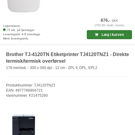
876,-
DKK
(700,80 ekskl. moms)
Lagerstatus:
+5 stk. på fjernlager
Leveringstid: 4-8 hverdage
Læg i kurven
Mere leveringsinfo
Brother TJ-4120TN Etiketprinter TJ4120TNZ1 - Direkte
termisk/termisk overførsel
178 mm/sek. - 300 x 300 dpi - 12 cm - ZPL II, DPL, EPL2
Produktnummer: TJ4120TNZ1
EAN: 4977766804721
Varenummer: F21475260