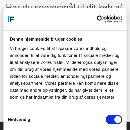
Har du spørgsmål til dit køb af
en Brother labelprinter?
Hvis du har spørgsmål til en af vores mange modeller af
labelprintere fra Brother, dens specifikationer, ydeevne eller
Denne hjemmeside bruger cookies
noget helt tredje, så er du mere end velkommen til at tage
kontakt til vores kundesupport.
Vi bruger cookies til at tilpasse vores indhold og
Du kan kontakte Føniks Computers kundesupport gennem
mail
,
annoncer, til at vise dig funktioner til sociale medier og
telefon eller chatten her på siden. Du finder vores
til at analysere vores trafik. Vi deler også oplysninger
kontaktinformation øverst på siden, hvor du vil kunne bestemme
om din brug af vores hjemmeside med vores partnere
hvilken måde du gerne vil kontakte os på. Vi sidder parat til at
inden for sociale medier, annonceringspartnere og
vejlede dig med dit køb.
analysepartnere. Vores partnere kan kombinere disse
Er du erhvervsdrivende og leder du efter en ny labelprinter til
data med andre oplysninger, du har givet dem, eller
kontoret, så kan du kontakte vores erhvervsafdeling
her
. Vi
som de har indsamlet fra din brug af deres tjenester.
tilbyder rådgivning ved køb for virksomheder og vi kommer
gerne med et tilbud til dig.
Samtykkevalg
Nødvendig