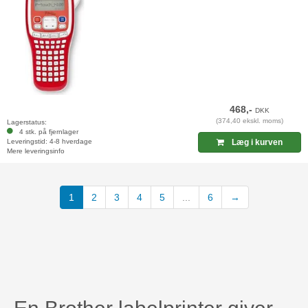
468,-
DKK
(374,40 ekskl. moms)
Lagerstatus:
4 stk. på fjernlager
Leveringstid: 4-8 hverdage
Læg i kurven
Mere leveringsinfo
1
2
3
4
5
...
6
→