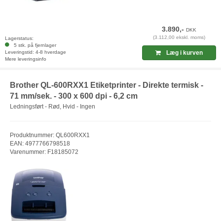
3.890,-
DKK
(3.112,00 ekskl. moms)
Lagerstatus:
5 stk. på fjernlager
Leveringstid: 4-8 hverdage
Læg i kurven
Mere leveringsinfo
Brother QL-600RXX1 Etiketprinter - Direkte termisk -
71 mm/sek. - 300 x 600 dpi - 6,2 cm
Ledningsført - Rød, Hvid - Ingen
Produktnummer: QL600RXX1
EAN: 4977766798518
Varenummer: F18185072