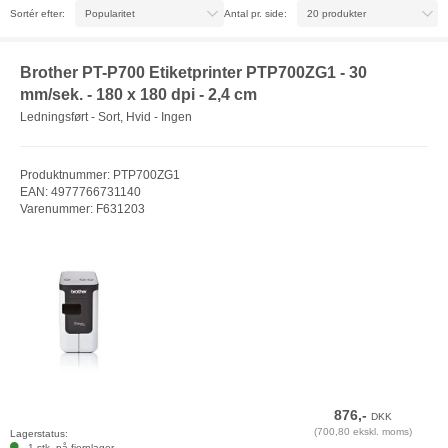
Sortér efter:
Antal pr. side:
Brother PT-P700 Etiketprinter PTP700ZG1 - 30
mm/sek. - 180 x 180 dpi - 2,4 cm
Ledningsført - Sort, Hvid - Ingen
Produktnummer: PTP700ZG1
EAN: 4977766731140
Varenummer: F631203
876,-
DKK
(700,80 ekskl. moms)
Lagerstatus:
1 stk. på fjernlager