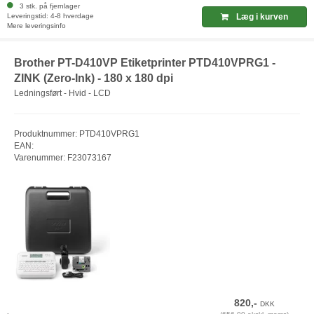
3 stk. på fjernlager
Leveringstid: 4-8 hverdage
Læg i kurven
Mere leveringsinfo
Brother PT-D410VP Etiketprinter PTD410VPRG1 -
ZINK (Zero-Ink) - 180 x 180 dpi
Ledningsført - Hvid - LCD
Produktnummer: PTD410VPRG1
EAN:
Varenummer: F23073167
820,-
DKK