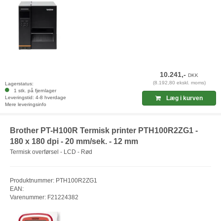
10.241,-
DKK
(8.192,80 ekskl. moms)
Lagerstatus:
1 stk. på fjernlager
Leveringstid: 4-8 hverdage
Læg i kurven
Mere leveringsinfo
Brother PT-H100R Termisk printer PTH100R2ZG1 -
180 x 180 dpi - 20 mm/sek. - 12 mm
Termisk overførsel - LCD - Rød
Produktnummer: PTH100R2ZG1
EAN:
Varenummer: F21224382