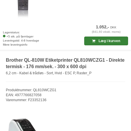
1.052,-
DKK
(841,60 ekskl. moms)
Lagerstatus:
+5 stk. på fjernlager
Leveringstid: 4-8 hverdage
Læg i kurven
Mere leveringsinfo
Brother QL-810W Etiketprinter QL810WCZG1 - Direkte
termisk - 176 mm/sek. - 300 x 600 dpi
6,2 cm - Kabel & trådløs - Sort, Hvid - ESC P, Raster_P
Produktnummer: QL810WCZG1
EAN: 4977766827058
Varenummer: F23352136