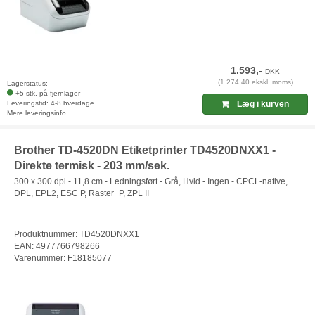
1.593,-
DKK
(1.274,40 ekskl. moms)
Lagerstatus:
+5 stk. på fjernlager
Leveringstid: 4-8 hverdage
Læg i kurven
Mere leveringsinfo
Brother TD-4520DN Etiketprinter TD4520DNXX1 -
Direkte termisk - 203 mm/sek.
300 x 300 dpi - 11,8 cm - Ledningsført - Grå, Hvid - Ingen - CPCL-native,
DPL, EPL2, ESC P, Raster_P, ZPL II
Produktnummer: TD4520DNXX1
EAN: 4977766798266
Varenummer: F18185077