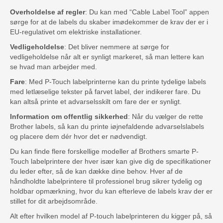
Overholdelse af regler
: Du kan med “Cable Label Tool” appen
sørge for at de labels du skaber imødekommer de krav der er i
EU-regulativet om elektriske installationer.
Vedligeholdelse
: Det bliver nemmere at sørge for
vedligeholdelse når alt er synligt markeret, så man lettere kan
se hvad man arbejder med.
Fare
: Med P-Touch labelprinterne kan du printe tydelige labels
med letlæselige tekster på farvet label, der indikerer fare. Du
kan altså printe et advarselsskilt om fare der er synligt.
Information om offentlig sikkerhed
: Når du vælger de rette
Brother labels, så kan du printe iøjnefaldende advarselslabels
og placere dem dér hvor det er nødvendigt.
Du kan finde flere forskellige modeller af Brothers smarte P-
Touch labelprintere der hver især kan give dig de specifikationer
du leder efter, så de kan dække dine behov. Hver af de
håndholdte labelprintere til professionel brug sikrer tydelig og
holdbar opmærkning, hvor du kan efterleve de labels krav der er
stillet for dit arbejdsområde.
Alt efter hvilken model af P-touch labelprinteren du kigger på, så