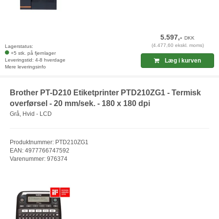
5.597,-
DKK
(4.477,60 ekskl. moms)
Lagerstatus:
+5 stk. på fjernlager
Leveringstid: 4-8 hverdage
Læg i kurven
Mere leveringsinfo
Brother PT-D210 Etiketprinter PTD210ZG1 - Termisk
overførsel - 20 mm/sek. - 180 x 180 dpi
Grå, Hvid - LCD
Produktnummer: PTD210ZG1
EAN: 4977766747592
Varenummer: 976374