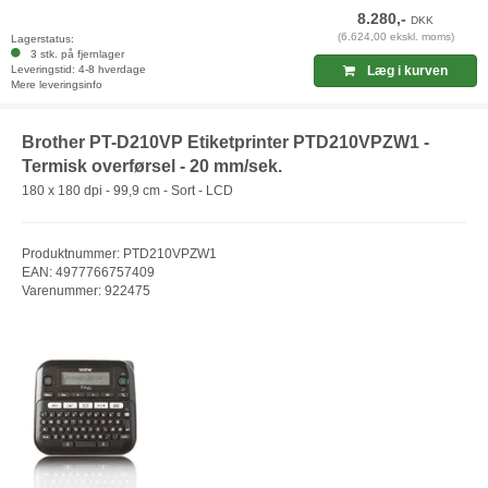
8.280,-
DKK
(6.624,00 ekskl. moms)
Lagerstatus:
3 stk. på fjernlager
Leveringstid: 4-8 hverdage
Læg i kurven
Mere leveringsinfo
Brother PT-D210VP Etiketprinter PTD210VPZW1 -
Termisk overførsel - 20 mm/sek.
180 x 180 dpi - 99,9 cm - Sort - LCD
Produktnummer: PTD210VPZW1
EAN: 4977766757409
Varenummer: 922475