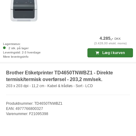
4.285,-
DKK
(3.428,00 ekskl. moms)
Lagerstatus:
2 stk. på lager
Leveringstid: 2-3 hverdage
Læg i kurven
Mere leveringsinfo
Brother Etiketprinter TD4650TNWBZ1 - Direkte
termisk/termisk overførsel - 203,2 mm/sek.
203 x 203 dpi - 11,2 cm - Kabel & trådløs - Sort - LCD
Produktnummer: TD4650TNWBZ1
EAN: 4977766800327
Varenummer: F21095398