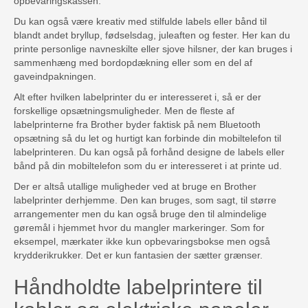
opbevaringskassen.
Du kan også være kreativ med stilfulde labels eller bånd til
blandt andet bryllup, fødselsdag, juleaften og fester. Her kan du
printe personlige navneskilte eller sjove hilsner, der kan bruges i
sammenhæng med bordopdækning eller som en del af
gaveindpakningen.
Alt efter hvilken labelprinter du er interesseret i, så er der
forskellige opsætningsmuligheder. Men de fleste af
labelprinterne fra Brother byder faktisk på nem Bluetooth
opsætning så du let og hurtigt kan forbinde din mobiltelefon til
labelprinteren. Du kan også på forhånd designe de labels eller
bånd på din mobiltelefon som du er interesseret i at printe ud.
Der er altså utallige muligheder ved at bruge en Brother
labelprinter derhjemme. Den kan bruges, som sagt, til større
arrangementer men du kan også bruge den til almindelige
gøremål i hjemmet hvor du mangler markeringer. Som for
eksempel, mærkater ikke kun opbevaringsbokse men også
krydderikrukker. Det er kun fantasien der sætter grænser.
Håndholdte labelprintere til