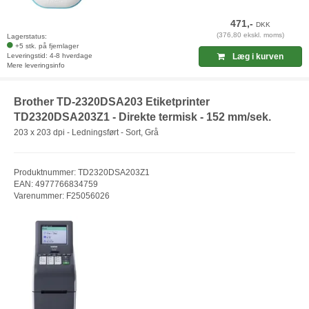
471,-
DKK
(376,80 ekskl. moms)
Lagerstatus:
+5 stk. på fjernlager
Leveringstid: 4-8 hverdage
Læg i kurven
Mere leveringsinfo
Brother TD-2320DSA203 Etiketprinter
TD2320DSA203Z1 - Direkte termisk - 152 mm/sek.
203 x 203 dpi - Ledningsført - Sort, Grå
Produktnummer: TD2320DSA203Z1
EAN: 4977766834759
Varenummer: F25056026