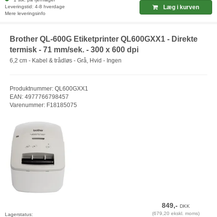
Leveringstid: 4-8 hverdage
Læg i kurven
Mere leveringsinfo
Brother QL-600G Etiketprinter QL600GXX1 - Direkte
termisk - 71 mm/sek. - 300 x 600 dpi
6,2 cm - Kabel & trådløs - Grå, Hvid - Ingen
Produktnummer: QL600GXX1
EAN: 4977766798457
Varenummer: F18185075
849,-
DKK
(679,20 ekskl. moms)
Lagerstatus: