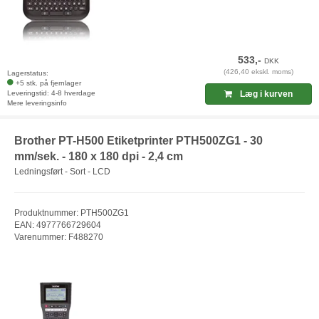
533,-
DKK
(426,40 ekskl. moms)
Lagerstatus:
+5 stk. på fjernlager
Leveringstid: 4-8 hverdage
Læg i kurven
Mere leveringsinfo
Brother PT-H500 Etiketprinter PTH500ZG1 - 30
mm/sek. - 180 x 180 dpi - 2,4 cm
Ledningsført - Sort - LCD
Produktnummer: PTH500ZG1
EAN: 4977766729604
Varenummer: F488270