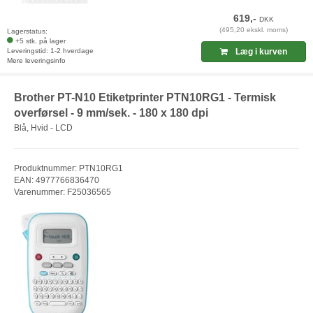
619,-
DKK
(495,20 ekskl. moms)
Lagerstatus:
+5 stk. på lager
Leveringstid: 1-2 hverdage
Læg i kurven
Mere leveringsinfo
Brother PT-N10 Etiketprinter PTN10RG1 - Termisk
overførsel - 9 mm/sek. - 180 x 180 dpi
Blå, Hvid - LCD
Produktnummer: PTN10RG1
EAN: 4977766836470
Varenummer: F25036565