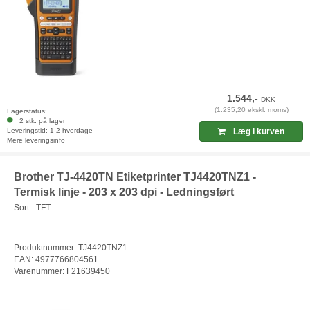
1.544,-
DKK
(1.235,20 ekskl. moms)
Lagerstatus:
2 stk. på lager
Leveringstid: 1-2 hverdage
Læg i kurven
Mere leveringsinfo
Brother TJ-4420TN Etiketprinter TJ4420TNZ1 -
Termisk linje - 203 x 203 dpi - Ledningsført
Sort - TFT
Produktnummer: TJ4420TNZ1
EAN: 4977766804561
Varenummer: F21639450