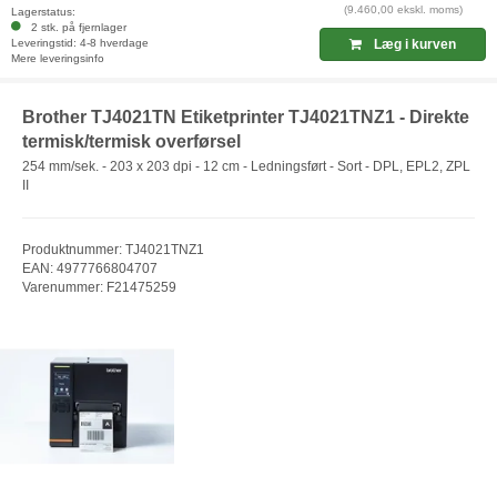
(9.460,00 ekskl. moms)
Lagerstatus:
2 stk. på fjernlager
Leveringstid: 4-8 hverdage
Læg i kurven
Mere leveringsinfo
Brother TJ4021TN Etiketprinter TJ4021TNZ1 - Direkte
termisk/termisk overførsel
254 mm/sek. - 203 x 203 dpi - 12 cm - Ledningsført - Sort - DPL, EPL2, ZPL
II
Produktnummer: TJ4021TNZ1
EAN: 4977766804707
Varenummer: F21475259