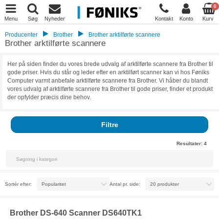
0
Menu
Søg
Nyheder
Kontakt
Konto
Kurv
Producenter
Brother
Brother arktilførte scannere
Brother arktilførte scannere
Her på siden finder du vores brede udvalg af arktilførte scannere fra Brother til
gode priser. Hvis du står og leder efter en arktilført scanner kan vi hos Føniks
Computer varmt anbefale arktilførte scannere fra Brother. Vi håber du blandt
vores udvalg af arktilførte scannere fra Brother til gode priser, finder et produkt
der opfylder præcis dine behov.
Filtre
Resultater:
4
Sortér efter:
Antal pr. side:
Brother DS-640 Scanner DS640TK1