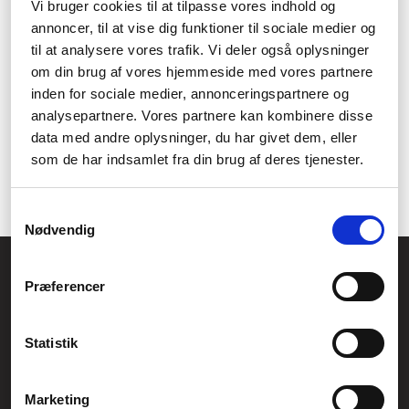
Vi bruger cookies til at tilpasse vores indhold og
støvbeskyttende pose over scanneren, når den ikke er i brug, så
annoncer, til at vise dig funktioner til sociale medier og
du undgår støv og snavs på enheden.
til at analysere vores trafik. Vi deler også oplysninger
Hvad er garantien på en
om din brug af vores hjemmeside med vores partnere
inden for sociale medier, annonceringspartnere og
arktilført scanner fra Brother?
analysepartnere. Vores partnere kan kombinere disse
data med andre oplysninger, du har givet dem, eller
Garantien på en arktilført scanner fra Brother afhænger af
som de har indsamlet fra din brug af deres tjenester.
produktet og kan variere. Du kan se garantiperioden i
produktbeskrivelsen eller på Brother Danmarks hjemmeside.
Samtykkevalg
Nødvendig
Føniks Computer Aarhus
Præferencer
CVR.: 26208637
Anelystparken 33B,
8381 Tilst
Generelle henvendelser:
Statistik
kontakt@fcomputer.dk
Service- og reklamationsafdelingen:
Marketing