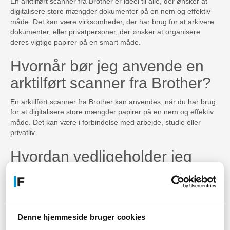
En arktilført scanner fra Brother er ideel til alle, der ønsker at
digitalisere store mængder dokumenter på en nem og effektiv
måde. Det kan være virksomheder, der har brug for at arkivere
dokumenter, eller privatpersoner, der ønsker at organisere
deres vigtige papirer på en smart måde.
Hvornår bør jeg anvende en
arktilført scanner fra Brother?
En arktilført scanner fra Brother kan anvendes, når du har brug
for at digitalisere store mængder papirer på en nem og effektiv
måde. Det kan være i forbindelse med arbejde, studie eller
privatliv.
Hvordan vedligeholder jeg
min arktilførte scanner fra
Brother?
Du kan vedligeholde din arktilførte scanner fra Brother ved at
Denne hjemmeside bruger cookies
rense den jævnligt og følge de anvisninger, der følger med
produktet. Det kan også være en god idé at have en