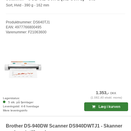
Sort, Hvid - 390 g - 162 mm
Produktnummer: DS640TJ1
EAN: 4977766800495
Varenummer: F21063600
1.353,-
DKK
(1.082,40 ekskl. moms)
Lagerstatus:
5 stk. på fjernlager
Leveringstid: 4-8 hverdage
Læg i kurven
Mere leveringsinfo
Brother DS-940DW Scanner DS940DWTJ1 - Skanner