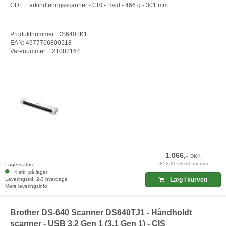
CDF + arkindføringsscanner - CIS - Hvid - 466 g - 301 mm
Produktnummer: DS640TK1
EAN: 4977766800518
Varenummer: F21082164
1.066,-
DKK
(852,80 ekskl. moms)
Lagerstatus:
4 stk. på lager
Leveringstid: 2-3 hverdage
Læg i kurven
Mere leveringsinfo
Brother DS-640 Scanner DS640TJ1 - Håndholdt
scanner - USB 3.2 Gen 1 (3.1 Gen 1) - CIS