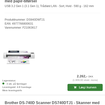
med papir-tilførsel
USB 3.2 Gen 1 (3.1 Gen 1), Trådløst LAN - Sort, Hvid - 590 g - 162 mm
Produktnummer: DS940DWTJ1
EAN: 4977766800631
Varenummer: F21063617
2.262,-
DKK
(1.809,60 ekskl. moms)
Lagerstatus:
3 stk. på fjernlager
Leveringstid: 4-8 hverdage
Læg i kurven
Mere leveringsinfo
Brother DS-740D Scanner DS740DTJ1 - Skanner med