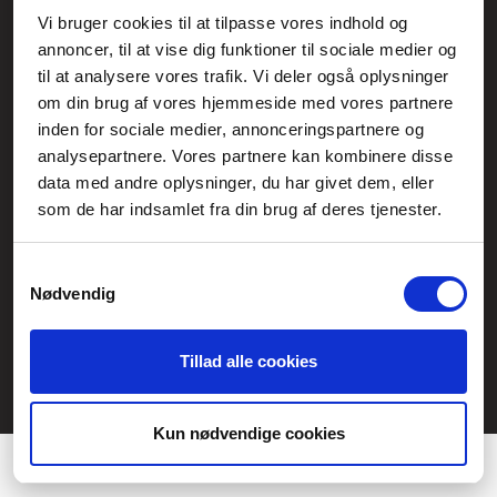
Vi bruger cookies til at tilpasse vores indhold og
Generelle henvendelser:
annoncer, til at vise dig funktioner til sociale medier og
kontakt@fcomputer.dk
til at analysere vores trafik. Vi deler også oplysninger
om din brug af vores hjemmeside med vores partnere
Service- og reklamationsafdelingen:
inden for sociale medier, annonceringspartnere og
service@fcomputer.dk
analysepartnere. Vores partnere kan kombinere disse
data med andre oplysninger, du har givet dem, eller
Sitemap
som de har indsamlet fra din brug af deres tjenester.
Blog
Opret reklamation
Kundecenter
Kontakt
Samtykkevalg
Nødvendig
3 ugers returret
Datasikkerhed/Cookies
Fortryd køb
Tillad alle cookies
Præferencer
Statistik
Kun nødvendige cookies