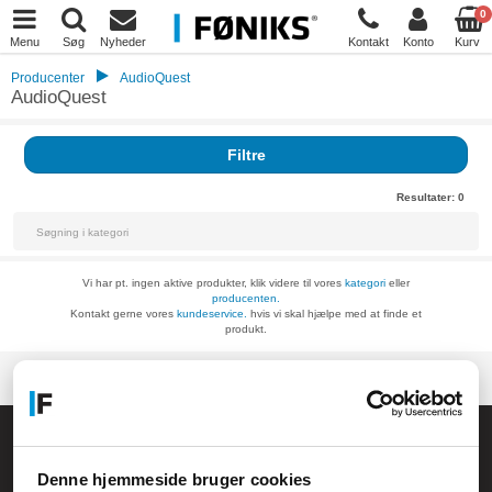
0
Menu
Søg
Nyheder
Kontakt
Konto
Kurv
Producenter
AudioQuest
AudioQuest
Filtre
Resultater:
0
Vi har pt. ingen aktive produkter, klik videre til vores
kategori
eller
producenten.
Kontakt gerne vores
kundeservice.
hvis vi skal hjælpe med at finde et
produkt.
Føniks Computer Aarhus
CVR.: 26208637
Denne hjemmeside bruger cookies
Anelystparken 33B,
8381 Tilst