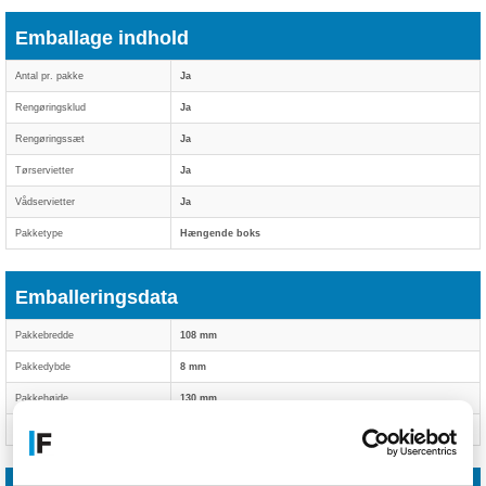
Emballage indhold
Antal pr. pakke
Ja
Rengøringsklud
Ja
Rengøringssæt
Ja
Tørservietter
Ja
Vådservietter
Ja
Pakketype
Hængende boks
Emballeringsdata
Pakkebredde
108 mm
Pakkedybde
8 mm
Pakkehøjde
130 mm
Pakkevægt
20 g