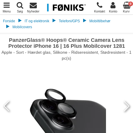
0
Menu
Søg
Nyheder
Kontakt
Konto
Kurv
Forside
IT og elektronik
Telefoni/GPS
Mobiltilbehør
Mobilcovers
PanzerGlass® Hoops® Ceramic Camera Lens
Protector iPhone 16 | 16 Plus Mobilcover 1281
Apple - Sort - Hærdet glas, Silikone - Ridseresistent, Stødresistent - 1
pc(s)