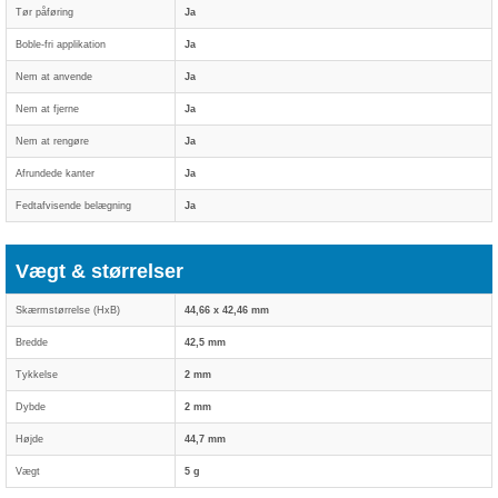
Tør påføring
Ja
Boble-fri applikation
Ja
Nem at anvende
Ja
Nem at fjerne
Ja
Nem at rengøre
Ja
Afrundede kanter
Ja
Fedtafvisende belægning
Ja
Vægt & størrelser
Skærmstørrelse (HxB)
44,66 x 42,46 mm
Bredde
42,5 mm
Tykkelse
2 mm
Dybde
2 mm
Højde
44,7 mm
Vægt
5 g