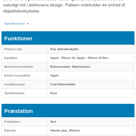
naturligt ind i telefonens design. Pakken indeholder én enhed til
objektivbeskyttelse.
Specifikationer
Funktioner
Protector type
Klar skærmbeskytter
Kapabilitet
Apple - iPhone 16, Apple - iPhone 16 Plus
Beskyttelsesfunktioner
Ridseresistent, Stødresistent
Mærke kompatibilitet
Apple
Installationstype
Fuld klæbemiddel
Oprindelsesland
Kina
Præstation
Produktfarve
Sort
Materiale
Hærdet glas, Silikone