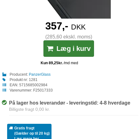
357,-
DKK
(285,60 ekskl. moms)
Læg i kurv
Producent:
PanzerGlass
Produkt nr:
1281
EAN:
5715685002984
Varenummer:
F25017333
På lager hos leverandør - leveringstid: 4-8 hverdage
Billigste fragt 0,00 kr.
Gratis fragt
(Gælder op til 20 kg)
Læs mere her