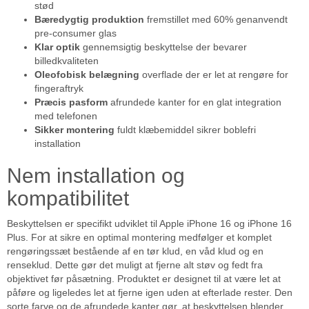
stød
Bæredygtig produktion
fremstillet med 60% genanvendt
pre-consumer glas
Klar optik
gennemsigtig beskyttelse der bevarer
billedkvaliteten
Oleofobisk belægning
overflade der er let at rengøre for
fingeraftryk
Præcis pasform
afrundede kanter for en glat integration
med telefonen
Sikker montering
fuldt klæbemiddel sikrer boblefri
installation
Nem installation og
kompatibilitet
Beskyttelsen er specifikt udviklet til Apple iPhone 16 og iPhone 16
Plus. For at sikre en optimal montering medfølger et komplet
rengøringssæt bestående af en tør klud, en våd klud og en
renseklud. Dette gør det muligt at fjerne alt støv og fedt fra
objektivet før påsætning. Produktet er designet til at være let at
påføre og ligeledes let at fjerne igen uden at efterlade rester. Den
sorte farve og de afrundede kanter gør, at beskyttelsen blender