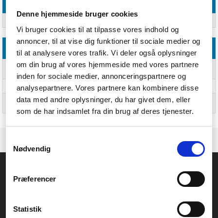
Logistik data
Denne hjemmeside bruger cookies
Harmoniseret systemkode (HS)
7007190000
Vi bruger cookies til at tilpasse vores indhold og
annoncer, til at vise dig funktioner til sociale medier og
Tekniske detaljer
til at analysere vores trafik. Vi deler også oplysninger
om din brug af vores hjemmeside med vores partnere
Produktets genanvendte
Genanvendt hærdet glas
materialer
inden for sociale medier, annonceringspartnere og
analysepartnere. Vores partnere kan kombinere disse
Samlet genanvendt indhold
60%
data med andre oplysninger, du har givet dem, eller
Bæredygtige teknologier og
60% recycled pre-consumer glass
materialer
som de har indsamlet fra din brug af deres tjenester.
Samtykkevalg
Nødvendig
Føniks Computer Aarhus
Præferencer
CVR.: 26208637
Anelystparken 33B,
8381 Tilst
Generelle henvendelser:
Statistik