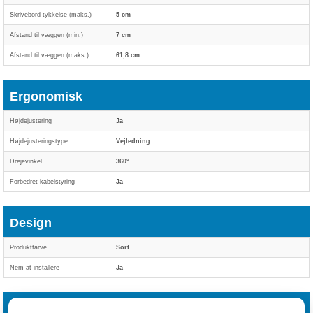
Skrivebord tykkelse (maks.)
5 cm
Afstand til væggen (min.)
7 cm
Afstand til væggen (maks.)
61,8 cm
Ergonomisk
Højdejustering
Ja
Højdejusteringstype
Vejledning
Drejevinkel
360°
Forbedret kabelstyring
Ja
Design
Produktfarve
Sort
Nem at installere
Ja
Vægt & størrelser