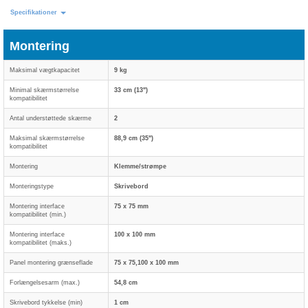
Specifikationer
Montering
Maksimal vægtkapacitet
9 kg
Minimal skærmstørrelse
33 cm (13")
kompatibilitet
Antal understøttede skærme
2
Maksimal skærmstørrelse
88,9 cm (35")
kompatibilitet
Montering
Klemme/strømpe
Monteringstype
Skrivebord
Montering interface
75 x 75 mm
kompatibilitet (min.)
Montering interface
100 x 100 mm
kompatibilitet (maks.)
Panel montering grænseflade
75 x 75,100 x 100 mm
Forlængelsesarm (max.)
54,8 cm
Skrivebord tykkelse (min)
1 cm