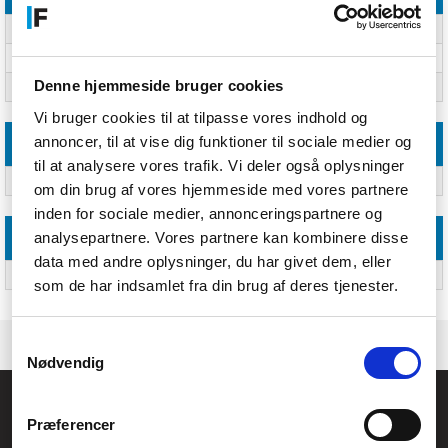
Bredde
126,1 mm
Dybde
1087,4 mm
Denne hjemmeside bruger cookies
Højde
562,2 mm
Vi bruger cookies til at tilpasse vores indhold og
annoncer, til at vise dig funktioner til sociale medier og
Emballeringsdata
til at analysere vores trafik. Vi deler også oplysninger
Antal pr. pakke
Ja
om din brug af vores hjemmeside med vores partnere
inden for sociale medier, annonceringspartnere og
analysepartnere. Vores partnere kan kombinere disse
Emballage indhold
data med andre oplysninger, du har givet dem, eller
Monteringssæt
Ja
som de har indsamlet fra din brug af deres tjenester.
Samtykkevalg
Nødvendig
Føniks Computer Aarhus
Præferencer
CVR.: 26208637