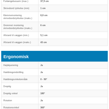
Forlængelsesarm (max.)
37,9 cm
Skrivebord tykkelse (min)
1 cm
Klemmemontering
8,8 cm
skrivebordstykkelse (maks.)
Grommet montering
6 cm
skrivebordstykkelse (maks.)
Afstand til væggen (min.)
5,1 cm
Afstand til væggen (maks.)
43 cm
Ergonomisk
Højdejustering
Ja
Hældningsindstilling
Ja
Hældningsvinkelområde
0 - 90°
Drejelig
Ja
Drejelig vinkel
180°
Rotation
Ja
Rotationsvinkel
360°