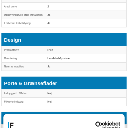
Antal arme
2
Udjævningsrulle efter installation
Ja
Forbedret kabelstyring
Ja
Design
Produktfarve
Hvid
Orientering
Landskab/portræt
Nem at installere
Ja
Porte & Grænseflader
Indbygget USB-hub
Nej
Mikrofonindgang
Nej
Vægt & størrelser