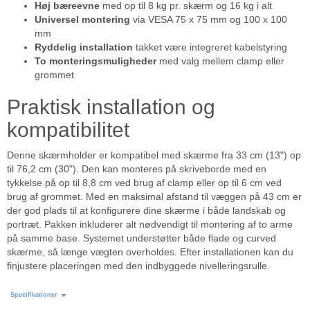
Høj bæreevne
med op til 8 kg pr. skærm og 16 kg i alt
Universel montering
via VESA 75 x 75 mm og 100 x 100
mm
Ryddelig installation
takket være integreret kabelstyring
To monteringsmuligheder
med valg mellem clamp eller
grommet
Praktisk installation og
kompatibilitet
Denne skærmholder er kompatibel med skærme fra 33 cm (13") op
til 76,2 cm (30"). Den kan monteres på skriveborde med en
tykkelse på op til 8,8 cm ved brug af clamp eller op til 6 cm ved
brug af grommet. Med en maksimal afstand til væggen på 43 cm er
der god plads til at konfigurere dine skærme i både landskab og
portræt. Pakken inkluderer alt nødvendigt til montering af to arme
på samme base. Systemet understøtter både flade og curved
skærme, så længe vægten overholdes. Efter installationen kan du
finjustere placeringen med den indbyggede nivelleringsrulle.
Specifikationer