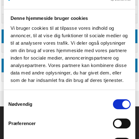
Bredde
144,7 mm
Dybde
845,7 mm
Denne hjemmeside bruger cookies
Højde
608,6 mm
Vi bruger cookies til at tilpasse vores indhold og
annoncer, til at vise dig funktioner til sociale medier og
Emballeringsdata
til at analysere vores trafik. Vi deler også oplysninger
Antal pr. pakke
Ja
om din brug af vores hjemmeside med vores partnere
inden for sociale medier, annonceringspartnere og
analysepartnere. Vores partnere kan kombinere disse
Tekniske detaljer
data med andre oplysninger, du har givet dem, eller
Højdejustering
35,5 cm
som de har indsamlet fra din brug af deres tjenester.
Samtykkevalg
Nødvendig
Føniks Computer Aarhus
Præferencer
CVR.: 26208637
Anelystparken 33B,
8381 Tilst