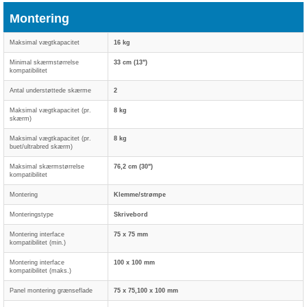
Montering
Maksimal vægtkapacitet
16 kg
Minimal skærmstørrelse
33 cm (13")
kompatibilitet
Antal understøttede skærme
2
Maksimal vægtkapacitet (pr.
8 kg
skærm)
Maksimal vægtkapacitet (pr.
8 kg
buet/ultrabred skærm)
Maksimal skærmstørrelse
76,2 cm (30")
kompatibilitet
Montering
Klemme/strømpe
Monteringstype
Skrivebord
Montering interface
75 x 75 mm
kompatibilitet (min.)
Montering interface
100 x 100 mm
kompatibilitet (maks.)
Panel montering grænseflade
75 x 75,100 x 100 mm