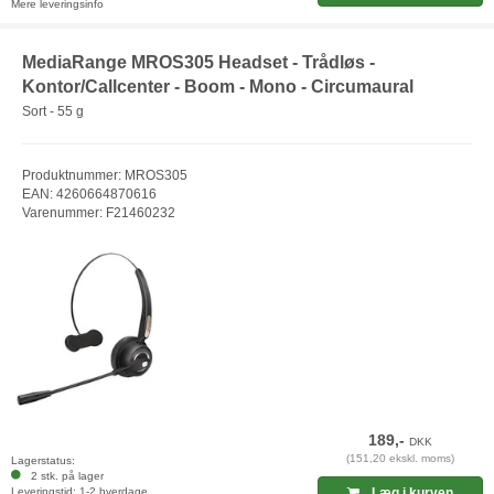
Mere leveringsinfo
MediaRange MROS305 Headset - Trådløs -
Kontor/Callcenter - Boom - Mono - Circumaural
Sort - 55 g
Produktnummer: MROS305
EAN: 4260664870616
Varenummer: F21460232
189,-
DKK
(151,20 ekskl. moms)
Lagerstatus:
2 stk. på lager
Leveringstid: 1-2 hverdage
Læg i kurven