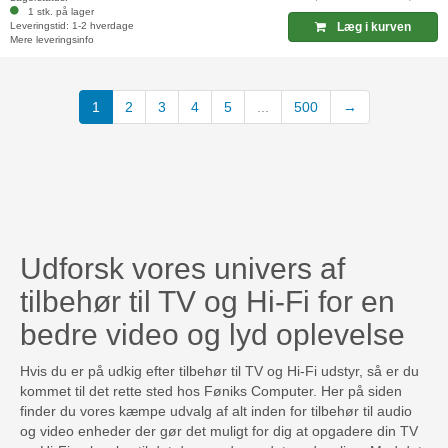
1 stk. på lager
Leveringstid: 1-2 hverdage
Læg i kurven
Mere leveringsinfo
(current)
1
2
3
4
5
...
500
→
Udforsk vores univers af
tilbehør til TV og Hi-Fi for en
bedre video og lyd oplevelse
Hvis du er på udkig efter tilbehør til TV og Hi-Fi udstyr, så er du
kommet til det rette sted hos Føniks Computer. Her på siden
finder du vores kæmpe udvalg af alt inden for tilbehør til audio
og video enheder der gør det muligt for dig at opgadere din TV