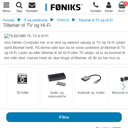
0
Menu
Søg
Nyheder
Kontakt
Konto
Kurv
Forside
IT og elektronik
TV/Hi-Fi
Tilbehør til TV og Hi-Fi
Tilbehør til TV og Hi-Fi
Hos Føniks Computer har vi et stort og lækkert udvalg af TV og Hi-Fi udstyr
samt tilbehør hertil. På denne side kan du se vores sortiment af tilbehør til TV
og Hi-Fi. Leder du efter tilbehør til dit Hi-Fi eller TV udstyr, så er du kommet til
det rette sted. Uanset hvad du skal bruge af tilbehør, så får du her hos os en
lang række kvalitetsprodukter fra markedets bedste og mest anerkendte
mærker. Vi fører audiostik, kabler, brændbare medier, fjernbetjeninger,
mikrofoner, montering og beslag, signalforstærkere, tasker, antenner og meget
mere. Se vores store udvalg nedenfor og find nøjagtigt det tilbehør, der passer
til dig og dit TV eller Hi-Fi udstyr.
3D briller
Audio- og
Audiostik og -kabler
Bluetooth 
videoswitche
Filtre