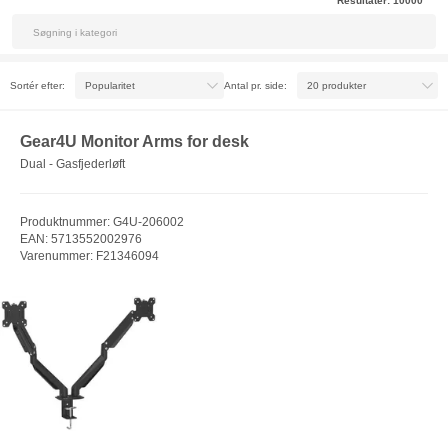
Resultater:
10000
Sortér efter:
Antal pr. side:
Gear4U Monitor Arms for desk
Dual - Gasfjederløft
Produktnummer: G4U-206002
EAN: 5713552002976
Varenummer: F21346094