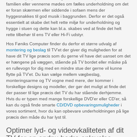
familien eller vennerne mødes om fælles underholdning om det
er foran skærmen eller siddende i sofaen mens der
hyggesnakkes til god musik i baggrunden. Derfor er det også
essentielt at skabe det helt rette miljø for underholdning og
hygge i stuen og dette kan bl.a. skabes ved at finde det helt
rette tilbehør til ens TV eller Hi-Fi udstyr.
Hos Føniks Computer finder du derfor et større udvalg af
montering og beslag
til TV'et der giver dig muligheden for at
have dit TV lige præcis som du gerne vil have det uanset om det
er hængene på væggen, stående på TV bordet eller måske på
en rullevogn for dig med en mindre stue der gerne vil kunne
flytte på TV'et. Du kan vælge mellem vægbeslag,
monteringsarme og TV vogne med mere, der kommer i
forskellige designs og modeller, der gør det muligt at finde det
der passer til lige præcis det TV du har stående derhjemme.
Hvis du er typen med mange forskellige DVD'er eller CD'er, så
kan du også finde smarte
CD/DVD opbevaringsmuligheder
i
vores sortiment, hvor du kan opbevare underholdningen på lige
præcis den måde du har lyst til.
Optimer lyd- og videovkaliteten af dit