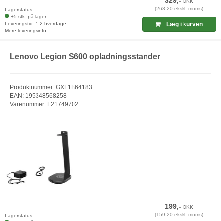
329,-
DKK
(263,20 ekskl. moms)
Lagerstatus:
+5 stk. på lager
Leveringstid: 1-2 hverdage
Læg i kurven
Mere leveringsinfo
Lenovo Legion S600 opladningsstander
Produktnummer: GXF1B64183
EAN: 195348568258
Varenummer: F21749702
199,-
DKK
(159,20 ekskl. moms)
Lagerstatus: