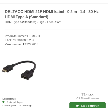
DELTACO HDMI-21F HDMI-kabel - 0.2 m - 1.4 - 30 Hz -
HDMI Type A (Standard)
HDMI Type A (Standard) - Lige - 1 stk - Sort
Produktnummer: HDMI-21F
EAN: 7333048035257
Varenummer: F13227613
99,-
DKK
(79,20 ekskl. moms)
Lagerstatus:
2 stk. på lager
Leveringstid: 1-2 hverdage
Læg i kurven