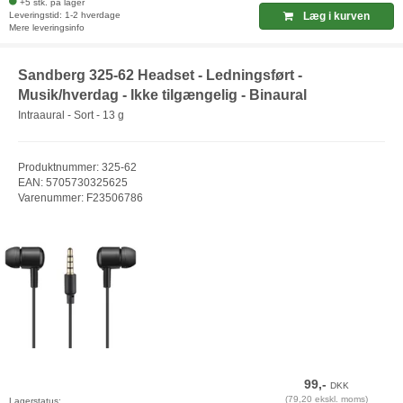
+5 stk. på lager
Leveringstid: 1-2 hverdage
Læg i kurven
Mere leveringsinfo
Sandberg 325-62 Headset - Ledningsført -
Musik/hverdag - Ikke tilgængelig - Binaural
Intraaural - Sort - 13 g
Produktnummer: 325-62
EAN: 5705730325625
Varenummer: F23506786
99,-
DKK
(79,20 ekskl. moms)
Lagerstatus: