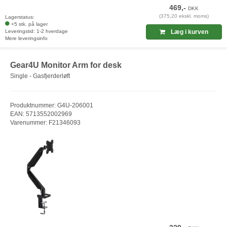
469,-
DKK
(375,20 ekskl. moms)
Lagerstatus:
+5 stk. på lager
Leveringstid: 1-2 hverdage
Læg i kurven
Mere leveringsinfo
Gear4U Monitor Arm for desk
Single - Gasfjerderløft
Produktnummer: G4U-206001
EAN: 5713552002969
Varenummer: F21346093