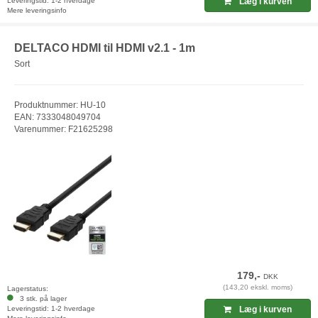
Leveringstid: 1-2 hverdage
Læg i kurven
Mere leveringsinfo
DELTACO HDMI til HDMI v2.1 - 1m
Sort
Produktnummer: HU-10
EAN: 7333048049704
Varenummer: F21625298
179,-
DKK
(143,20 ekskl. moms)
Lagerstatus:
3 stk. på lager
Leveringstid: 1-2 hverdage
Læg i kurven