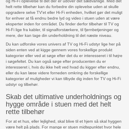
og Hi-Fi oplevelse til det der er udover det sædvanlige. Med det
helt rette tilbehør kan du forbedre din oplevelse uden at skulle
opgradere selve TV'et eller Hi-Fi enheden, hvilket gør det muligt
for enhver at få endnu bedre lyd og video i stuen uden at være
eksperter inden for området. Du finder derfor tilbehør til TV og
Hi-Fi lige fra kabler, til signalforstærkere, til fjernbetjeninger og
mere, der kan tage din underholdning til det næste niveau.
Du kan udforske vores univers af TV og Hi-Fi udstyr lige her på
siden enten ved at kigge gennem vores forskellige produkt
kategorier eller ved at søge efter det du er interesseret i til højre
i søgefeltet. Du kan også søge efter producenten du er
interesseret i, hvis du ikke helt ved hvad du kigger efter endnu,
eller du kan læse videre forneden omkring de forskellige
kategorier af muligheder vi kan tilbyde dig inden for TV og Hi-Fi
udstyr og tilbehør.
Skab det ultimative underholdnings og
hygge område i stuen med det helt
rette tilbehør
For at et hus, eller lejlighed, skal blive til et hjem så skal hyggen
være helt på plads. For mange er stuen midtepunktet hvor hele