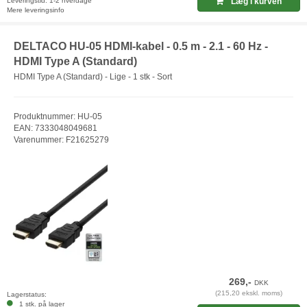
Leveringstid: 1-2 hverdage
Læg i kurven
Mere leveringsinfo
DELTACO HU-05 HDMI-kabel - 0.5 m - 2.1 - 60 Hz -
HDMI Type A (Standard)
HDMI Type A (Standard) - Lige - 1 stk - Sort
Produktnummer: HU-05
EAN: 7333048049681
Varenummer: F21625279
269,-
DKK
(215,20 ekskl. moms)
Lagerstatus:
1 stk. på lager