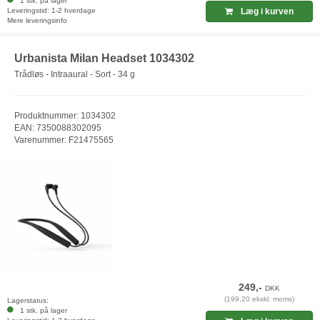
1 stk. på lager
Leveringstid: 1-2 hverdage
Læg i kurven
Mere leveringsinfo
Urbanista Milan Headset 1034302
Trådløs - Intraaural - Sort - 34 g
Produktnummer: 1034302
EAN: 7350088302095
Varenummer: F21475565
249,-
DKK
(199,20 ekskl. moms)
Lagerstatus:
1 stk. på lager