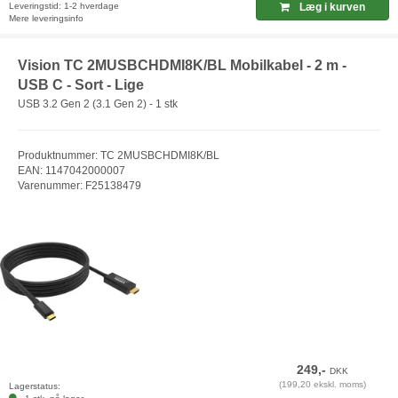
Leveringstid: 1-2 hverdage
Læg i kurven
Mere leveringsinfo
Vision TC 2MUSBCHDMI8K/BL Mobilkabel - 2 m -
USB C - Sort - Lige
USB 3.2 Gen 2 (3.1 Gen 2) - 1 stk
Produktnummer: TC 2MUSBCHDMI8K/BL
EAN: 1147042000007
Varenummer: F25138479
249,-
DKK
(199,20 ekskl. moms)
Lagerstatus: