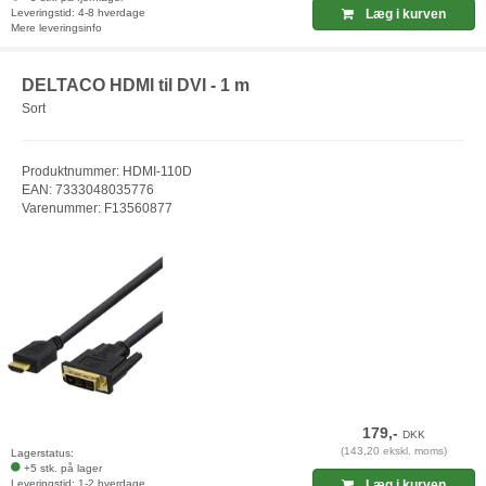
Leveringstid: 4-8 hverdage
Læg i kurven
Mere leveringsinfo
DELTACO HDMI til DVI - 1 m
Sort
Produktnummer: HDMI-110D
EAN: 7333048035776
Varenummer: F13560877
179,-
DKK
(143,20 ekskl. moms)
Lagerstatus:
+5 stk. på lager
Leveringstid: 1-2 hverdage
Læg i kurven