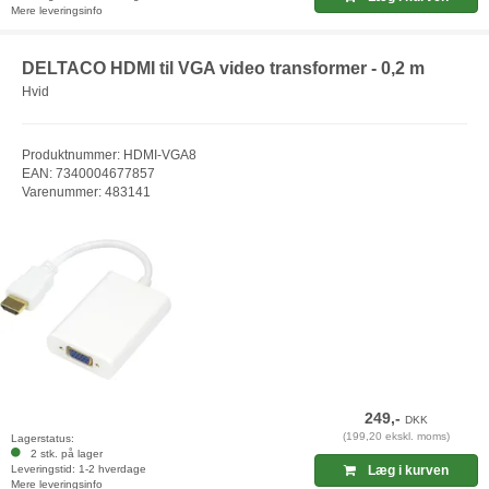
Mere leveringsinfo
DELTACO HDMI til VGA video transformer - 0,2 m
Hvid
Produktnummer: HDMI-VGA8
EAN: 7340004677857
Varenummer: 483141
249,-
DKK
(199,20 ekskl. moms)
Lagerstatus:
2 stk. på lager
Leveringstid: 1-2 hverdage
Læg i kurven
Mere leveringsinfo