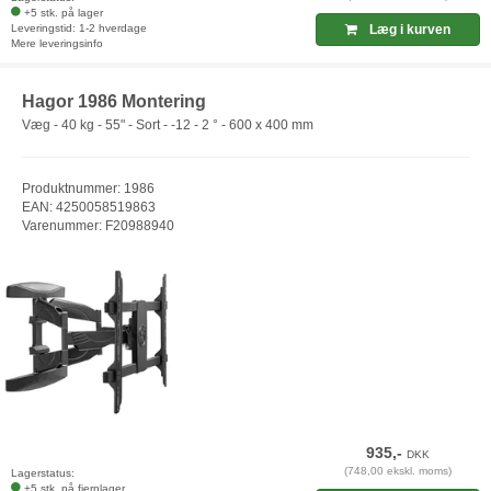
+5 stk. på lager
Leveringstid: 1-2 hverdage
Læg i kurven
Mere leveringsinfo
Hagor 1986 Montering
Væg - 40 kg - 55" - Sort - -12 - 2 ° - 600 x 400 mm
Produktnummer: 1986
EAN: 4250058519863
Varenummer: F20988940
935,-
DKK
(748,00 ekskl. moms)
Lagerstatus:
+5 stk. på fjernlager