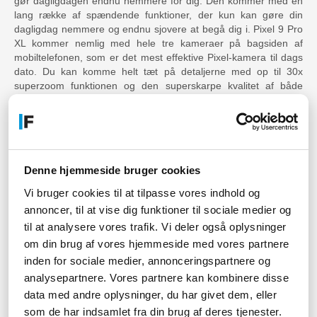
gør dagligdagen endnu nemmere for dig. Den kommer med en
lang række af spændende funktioner, der kun kan gøre din
dagligdag nemmere og endnu sjovere at begå dig i. Pixel 9 Pro
XL kommer nemlig med hele tre kameraer på bagsiden af
mobiltelefonen, som er det mest effektive Pixel-kamera til dags
dato. Du kan komme helt tæt på detaljerne med op til 30x
superzoom funktionen og den superskarpe kvalitet af både
billede og video. Selv ved dårlig belysning.
Google Pixel 9 Pro XL giver en fantastisk skærm på 6,8" og en
billedkvalitet med de mest realistiske farver. Også i sollys. Så du
kan scrolle gennem sociale medier eller streame dine
favoritserier, og få alle verdens farver med når du kigger på
Denne hjemmeside bruger cookies
smukke billeder eller videoer. Pixel 9 Pro XL kommer med en
skærm der er utrolig hårdfør og bygget til at klare hverdagens
Vi bruger cookies til at tilpasse vores indhold og
små bump på vejen. Du skal derfor ikke bekymre dig for de
annoncer, til at vise dig funktioner til sociale medier og
mindste ridser eller støv tagget være Corning Gorilla Glass
til at analysere vores trafik. Vi deler også oplysninger
Victus.
om din brug af vores hjemmeside med vores partnere
Det er den perfekte smartphone til dig der ønsker at være med
inden for sociale medier, annonceringspartnere og
på moden med den nyeste teknologi og lækreste design. Med
analysepartnere. Vores partnere kan kombinere disse
Gemini, Google's indbyggede AI assistent, kan du være sikker
data med andre oplysninger, du har givet dem, eller
på at du altid er med på den nyeste trend uanset hvad der
som de har indsamlet fra din brug af deres tjenester.
bevæger sig i verden. Køb din nye Google Pixel 9 Pro XL online