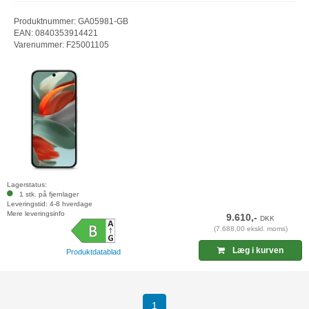
Produktnummer: GA05981-GB
EAN: 0840353914421
Varenummer: F25001105
Lagerstatus:
1 stk. på fjernlager
Leveringstid: 4-8 hverdage
Mere leveringsinfo
9.610,-
DKK
(7.688,00 ekskl. moms)
Læg i kurven
Produktdatablad
(current)
1