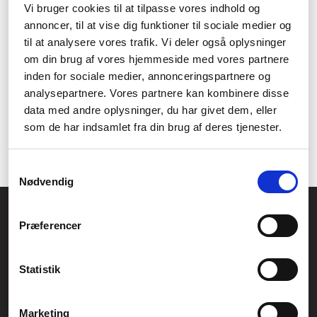
Vi bruger cookies til at tilpasse vores indhold og
Vælg den perfekte størrelse til
annoncer, til at vise dig funktioner til sociale medier og
dit gaming setup
til at analysere vores trafik. Vi deler også oplysninger
om din brug af vores hjemmeside med vores partnere
HP Gamer skærme fås i forskellige størrelser, så du kan vælge
inden for sociale medier, annonceringspartnere og
den skærm, der passer bedst til dit gaming setup og dine behov.
analysepartnere. Vores partnere kan kombinere disse
Er du på farten? Vælg en mindre skærm, der er let at
data med andre oplysninger, du har givet dem, eller
transportere og perfekt til gaming undervejs. Har du et fast
som de har indsamlet fra din brug af deres tjenester.
gamingområde derhjemme? Så vælg en større skærm for en
mere immersiv og detaljeret oplevelse.
Samtykkevalg
Nødvendig
Føniks Computer Aarhus
Præferencer
CVR.: 26208637
Anelystparken 33B,
8381 Tilst
Generelle henvendelser:
Statistik
kontakt@fcomputer.dk
Service- og reklamationsafdelingen:
Marketing