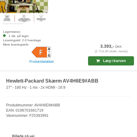
Lagerstatus:
1 stk. på lager
Leveringstid: 2-3 hverdage
Mere leveringsinfo
3.393,-
DKK
(2.714,40 ekskl. moms)
Læg i kurven
Produktdatablad
Hewlett-Packard Skærm AV4H6E9#ABB
27" - 180 Hz - 1 ms - 2x HDMI - 16:9
Produktnummer: AV4H6E9#ABB
EAN: 0198701661719
Varenummer: F25393991