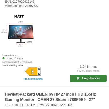
EAN: 0197029615145
Varenummer: F23507727
Lagerstatus:
4 stk. på lager
Leveringstid: 2-3 hverdage
Mere leveringsinfo
1.241,-
DKK
(992,80 ekskl. moms)
Læg i kurven
Produktdatablad
Hewlett-Packard OMEN by HP 27 inch FHD 165Hz
Gaming Monitor - OMEN 27 Skærm 780F9E9 - 27"
IPS - Fuld HD - 165 Hz - 1 ms - 2x HDMI - Sort - 16:9