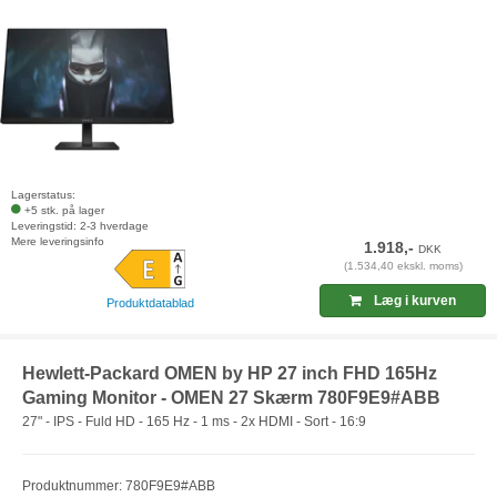
Lagerstatus:
+5 stk. på lager
Leveringstid: 2-3 hverdage
Mere leveringsinfo
1.918,-
DKK
(1.534,40 ekskl. moms)
Læg i kurven
Produktdatablad
Hewlett-Packard OMEN by HP 27 inch FHD 165Hz
Gaming Monitor - OMEN 27 Skærm 780F9E9#ABB
27" - IPS - Fuld HD - 165 Hz - 1 ms - 2x HDMI - Sort - 16:9
Produktnummer: 780F9E9#ABB