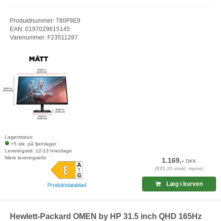
Produktnummer: 780F9E9
EAN: 0197029615145
Varenummer: F23511287
Lagerstatus:
+5 stk. på fjernlager
Leveringstid: 12-13 hverdage
Mere leveringsinfo
1.169,-
DKK
(935,20 ekskl. moms)
Læg i kurven
Produktdatablad
Hewlett-Packard OMEN by HP 31.5 inch QHD 165Hz