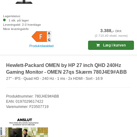
Lagerstatus:
1 stk. på lager
Leveringstid: 2-3 hverdage
Mere leveringsinfo
3.388,-
DKK
(2.710,40 ekskl. moms)
Læg i kurven
Produktdatablad
Hewlett-Packard OMEN by HP 27 inch QHD 240Hz
Gaming Monitor - OMEN 27qs Skærm 780J4E9#ABB
27" - IPS - Quad HD - 240 Hz - 1 ms - 2x HDMI - Sort - 16:9
Produktnummer: 780J4E9#ABB
EAN: 0197029617422
Varenummer: F23507719