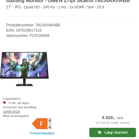
Gaming Monitor - OMEN 27qs Skærm 780J4AA#ABB
27" - IPS - Quad HD - 240 Hz - 1 ms - 2x HDMI - Sort - 16:9
Produktnummer: 780J4AA#ABB
EAN: 197029617118
Varenummer: F23536089
Lagerstatus:
0 stk. på lager
Forventet ved bestilling:
19/08-2026
Mere leveringsinfo
4.420,-
DKK
(3.536,00 ekskl. moms)
Læg i kurven
Produktdatablad