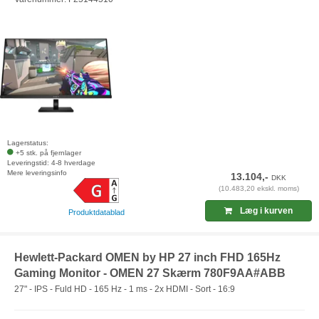
Lagerstatus:
+5 stk. på fjernlager
Leveringstid: 4-8 hverdage
Mere leveringsinfo
13.104,-
DKK
(10.483,20 ekskl. moms)
Læg i kurven
Produktdatablad
Hewlett-Packard OMEN by HP 27 inch FHD 165Hz
Gaming Monitor - OMEN 27 Skærm 780F9AA#ABB
27" - IPS - Fuld HD - 165 Hz - 1 ms - 2x HDMI - Sort - 16:9