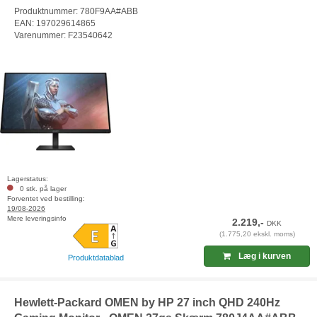
Produktnummer: 780F9AA#ABB
EAN: 197029614865
Varenummer: F23540642
Lagerstatus:
0 stk. på lager
Forventet ved bestilling:
19/08-2026
Mere leveringsinfo
2.219,-
DKK
(1.775,20 ekskl. moms)
Læg i kurven
Produktdatablad
Hewlett-Packard OMEN by HP 27 inch QHD 240Hz