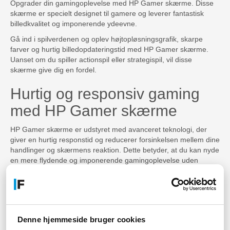
Opgrader din gamingoplevelse med HP Gamer skærme. Disse
skærme er specielt designet til gamere og leverer fantastisk
billedkvalitet og imponerende ydeevne.
Gå ind i spilverdenen og oplev højtopløsningsgrafik, skarpe
farver og hurtig billedopdateringstid med HP Gamer skærme.
Uanset om du spiller actionspil eller strategispil, vil disse
skærme give dig en fordel.
Hurtig og responsiv gaming
med HP Gamer skærme
HP Gamer skærme er udstyret med avanceret teknologi, der
giver en hurtig responstid og reducerer forsinkelsen mellem dine
handlinger og skærmens reaktion. Dette betyder, at du kan nyde
en mere flydende og imponerende gamingoplevelse uden
afbrydelser.
Med HP Gamer skærme kan du opleve spillene, som de er ment
at blive spillet. De fantastiske farver og høje kontrastniveauer
giver en mere realistisk visuel oplevelse, så du kan dykke ned i
spillets verden.
Denne hjemmeside bruger cookies