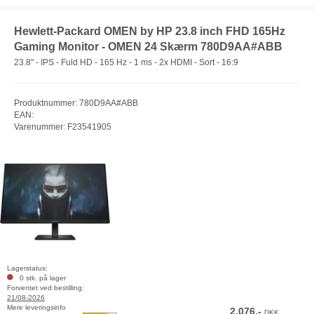
Hewlett-Packard OMEN by HP 23.8 inch FHD 165Hz
Gaming Monitor - OMEN 24 Skærm 780D9AA#ABB
23.8" - IPS - Fuld HD - 165 Hz - 1 ms - 2x HDMI - Sort - 16:9
Produktnummer: 780D9AA#ABB
EAN:
Varenummer: F23541905
Lagerstatus:
0 stk. på lager
Forventet ved bestilling:
21/08-2026
Mere leveringsinfo
2.076,-
DKK