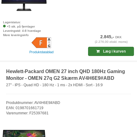
Lagerstatus:
+5 stk. på fjernlager
Leveringstid: 4-8 hverdage
Mere leveringsinfo
2.845,-
DKK
(2.276,00 ekskl. moms)
Læg i kurven
Produktdatablad
Hewlett-Packard OMEN 27 inch QHD 180Hz Gaming
Monitor - OMEN 27q G2 Skærm AV4H6E9#ABD
27" - IPS - Quad HD - 180 Hz - 1 ms - 2x HDMI - Sort - 16:9
Produktnummer: AV4H6E9#ABD
EAN: 0198701661719
Varenummer: F25397681