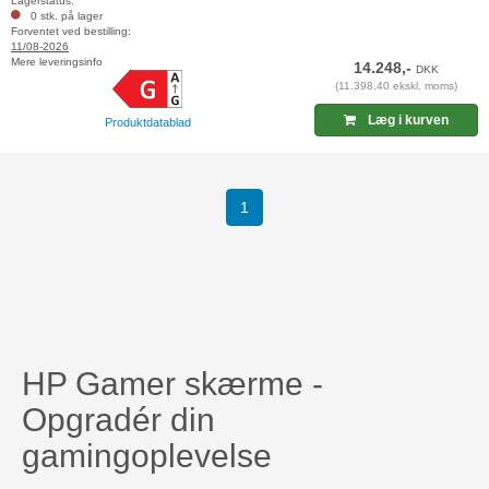
Lagerstatus:
0 stk. på lager
Forventet ved bestilling:
11/08-2026
Mere leveringsinfo
14.248,-
DKK
(11.398,40 ekskl. moms)
Læg i kurven
Produktdatablad
(current)
1
HP Gamer skærme -
Opgradér din
gamingoplevelse