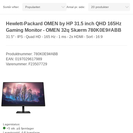
Sortér efter:
Antal pr. side:
Hewlett-Packard OMEN by HP 31.5 inch QHD 165Hz
Gaming Monitor - OMEN 32q Skærm 780K0E9#ABB
31.5" - IPS - Quad HD - 165 Hz - 1 ms - 2x HDMI - Sort - 16:9
Produktnummer: 780K0E9#ABB
EAN: 0197029617989
Varenummer: F23507729
Lagerstatus:
+5 stk. på fjernlager
Leveringstid: 4-8 hverdage