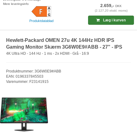
Mere leveringsinfo
2.659,-
DKK
(2.127,20 ekskl. moms)
Læg i kurven
Produktdatablad
Hewlett-Packard OMEN 27u 4K 144Hz HDR IPS
Gaming Monitor Skærm 3G6W0E9#ABB - 27" - IPS
4K Ultra HD - 144 Hz - 1 ms - 2x HDMI - Grå - 16:9
Produktnummer: 3G6W0E9#ABB
EAN: 0196337845503
Varenummer: F23141915