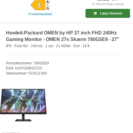
(1.540,00 ekskl. moms)
Læg i kurven
Produktdatablad
Hewlett-Packard OMEN by HP 27 inch FHD 240Hz
Gaming Monitor - OMEN 27s Skærm 780G5E9 - 27"
IPS - Fuld HD - 240 Hz - 1 ms - 2x HDMI - Sort - 16:9
Produktnummer: 780G5E9
EAN: 0197029615725
Varenummer: F23511300