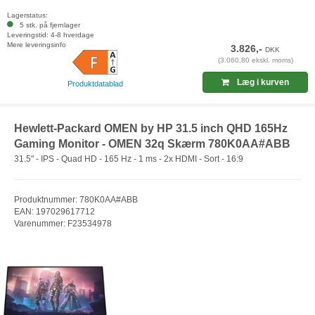
Lagerstatus:
5 stk. på fjernlager
Leveringstid: 4-8 hverdage
Mere leveringsinfo
3.826,-
DKK
(3.060,80 ekskl. moms)
Læg i kurven
Produktdatablad
Hewlett-Packard OMEN by HP 31.5 inch QHD 165Hz
Gaming Monitor - OMEN 32q Skærm 780K0AA#ABB
31.5" - IPS - Quad HD - 165 Hz - 1 ms - 2x HDMI - Sort - 16:9
Produktnummer: 780K0AA#ABB
EAN: 197029617712
Varenummer: F23534978