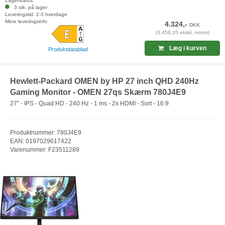
Lagerstatus:
3 stk. på lager
Leveringstid: 2-3 hverdage
Mere leveringsinfo
4.324,-
DKK
(3.459,20 ekskl. moms)
Læg i kurven
Produktdatablad
Hewlett-Packard OMEN by HP 27 inch QHD 240Hz
Gaming Monitor - OMEN 27qs Skærm 780J4E9
27" - IPS - Quad HD - 240 Hz - 1 ms - 2x HDMI - Sort - 16:9
Produktnummer: 780J4E9
EAN: 0197029617422
Varenummer: F23511289