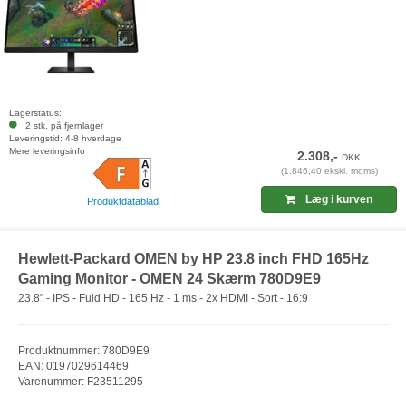
Lagerstatus:
2 stk. på fjernlager
Leveringstid: 4-8 hverdage
Mere leveringsinfo
2.308,-
DKK
(1.846,40 ekskl. moms)
Læg i kurven
Produktdatablad
Hewlett-Packard OMEN by HP 23.8 inch FHD 165Hz
Gaming Monitor - OMEN 24 Skærm 780D9E9
23.8" - IPS - Fuld HD - 165 Hz - 1 ms - 2x HDMI - Sort - 16:9
Produktnummer: 780D9E9
EAN: 0197029614469
Varenummer: F23511295