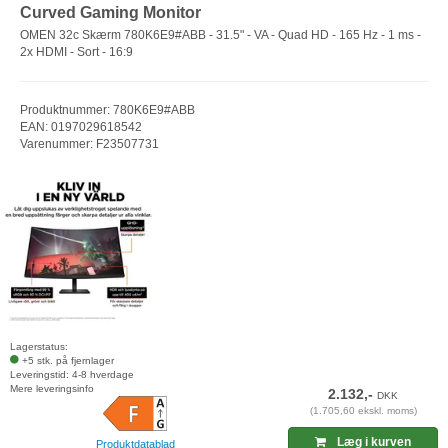
Curved Gaming Monitor
OMEN 32c Skærm 780K6E9#ABB - 31.5" - VA - Quad HD - 165 Hz - 1 ms -
2x HDMI - Sort - 16:9
Produktnummer: 780K6E9#ABB
EAN: 0197029618542
Varenummer: F23507731
Lagerstatus:
+5 stk. på fjernlager
Leveringstid: 4-8 hverdage
Mere leveringsinfo
2.132,-
DKK
(1.705,60 ekskl. moms)
Læg i kurven
Produktdatablad