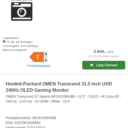
Lagerstatus:
+5 stk. på fjernlager
Leveringstid: 4-8 hverdage
Mere leveringsinfo
2.644,-
DKK
(2.115,20 ekskl. moms)
Læg i kurven
Produktdatablad
Hewlett-Packard OMEN Transcend 31.5 inch UHD
240Hz OLED Gaming Monitor
OMEN Transcend 32 Skærm 9R181E9#ABB - 31.5" - OLED - 4K Ultra HD -
240 Hz - 0.03 ms - 2x HDMI - White - 16:9
Produktnummer: 9R181E9#ABB
EAN: 0197961928082
Varenummer: F25144510