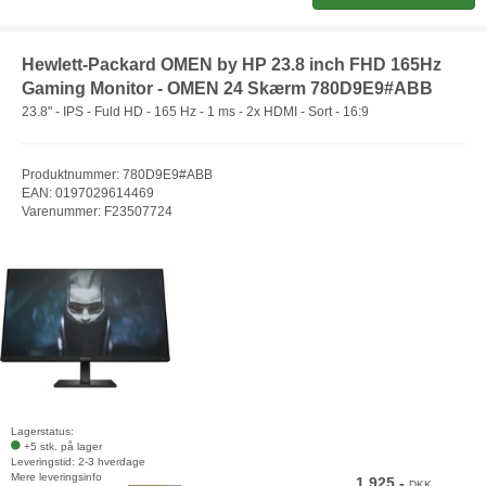
Hewlett-Packard OMEN by HP 23.8 inch FHD 165Hz
Gaming Monitor - OMEN 24 Skærm 780D9E9#ABB
23.8" - IPS - Fuld HD - 165 Hz - 1 ms - 2x HDMI - Sort - 16:9
Produktnummer: 780D9E9#ABB
EAN: 0197029614469
Varenummer: F23507724
Lagerstatus:
+5 stk. på lager
Leveringstid: 2-3 hverdage
Mere leveringsinfo
1.925,-
DKK