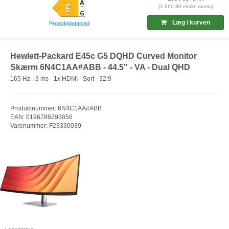
(1.660,80 ekskl. moms)
Læg i kurven
Produktdatablad
Hewlett-Packard E45c G5 DQHD Curved Monitor
Skærm 6N4C1AA#ABB - 44.5" - VA - Dual QHD
165 Hz - 3 ms - 1x HDMI - Sort - 32:9
Produktnummer: 6N4C1AA#ABB
EAN: 0196786293856
Varenummer: F23330039