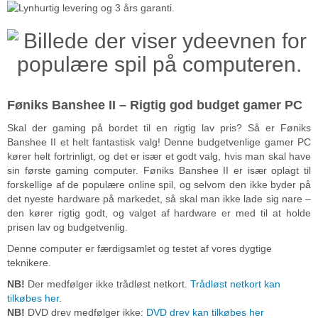
Føniks Banshee II – Rigtig god budget gamer PC
Skal der gaming på bordet til en rigtig lav pris? Så er Føniks
Banshee II et helt fantastisk valg! Denne budgetvenlige gamer PC
kører helt fortrinligt, og det er især et godt valg, hvis man skal have
sin første gaming computer. Føniks Banshee II er især oplagt til
forskellige af de populære online spil, og selvom den ikke byder på
det nyeste hardware på markedet, så skal man ikke lade sig nare –
den kører rigtig godt, og valget af hardware er med til at holde
prisen lav og budgetvenlig.
Denne computer er færdigsamlet og testet af vores dygtige
teknikere.
NB!
Der medfølger ikke trådløst netkort.
Trådløst netkort kan
tilkøbes her
.
NB!
DVD drev medfølger ikke:
DVD drev kan tilkøbes her