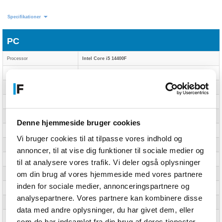
Specifikationer
PC
Processor
Intel Core i5 14400F
Grafikkort
GeForce RTX 3050 6GB
Hukommelse (RAM)
16 GB
DDR (RAM)
DDR4
SSD Kapacitet
1 TB
Denne hjemmeside bruger cookies
Bundkort
H610M
Vi bruger cookies til at tilpasse vores indhold og
Køling
FG CC300 luftkøler
annoncer, til at vise dig funktioner til sociale medier og
Strømforsyning
750 W 80+ Bronze
til at analysere vores trafik. Vi deler også oplysninger
om din brug af vores hjemmeside med vores partnere
Kabinet
FG C320 RGB ATX
inden for sociale medier, annonceringspartnere og
Styresystem
Windows 11 Home
analysepartnere. Vores partnere kan kombinere disse
Garanti
3 år
data med andre oplysninger, du har givet dem, eller
RGB
Med RGB
som de har indsamlet fra din brug af deres tjenester.