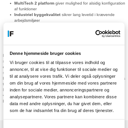
MultiTech 2 platform
giver mulighed for alsidig konfiguration
af funktioner
Industriel byggekvalitet
sikrer lang levetid i krævende
arbejdsmiljøer
Præcis dataregistrering
eliminerer usikkerhed ved
tidsregistrering af medarbejdere
Installation og kompatibilitet
Denne hjemmeside bruger cookies
Enheden leveres med Leg 42, hvilket gør monteringen enkel og
stabil på den ønskede placering. Den er kompatibel med systemer,
Vi bruger cookies til at tilpasse vores indhold og
der understøtter både lavfrekvens (LF) og højfrekvens (HF)
annoncer, til at vise dig funktioner til sociale medier og
signaler. Produktet er velegnet til opsætning i indgangspartier,
til at analysere vores trafik. Vi deler også oplysninger
kontorer eller produktionshaller. Tidsregistreringen kan konfigureres
om din brug af vores hjemmeside med vores partnere
til at passe til virksomhedens specifikke behov for adgangsstyring.
inden for sociale medier, annonceringspartnere og
Hardwaren er bygget til kontinuerlig drift uden behov for hyppig
vedligeholdelse. Pakken indeholder den nødvendige hardware til at
analysepartnere. Vores partnere kan kombinere disse
komme i gang med installationen.
data med andre oplysninger, du har givet dem, eller
som de har indsamlet fra din brug af deres tjenester.
Præsentation
Samtykkevalg