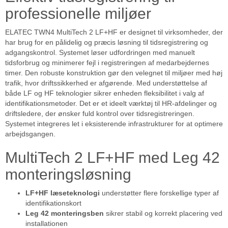
professionelle miljøer
ELATEC TWN4 MultiTech 2 LF+HF er designet til virksomheder, der
har brug for en pålidelig og præcis løsning til tidsregistrering og
adgangskontrol. Systemet løser udfordringen med manuelt
tidsforbrug og minimerer fejl i registreringen af medarbejdernes
timer. Den robuste konstruktion gør den velegnet til miljøer med høj
trafik, hvor driftssikkerhed er afgørende. Med understøttelse af
både LF og HF teknologier sikrer enheden fleksibilitet i valg af
identifikationsmetoder. Det er et ideelt værktøj til HR-afdelinger og
driftsledere, der ønsker fuld kontrol over tidsregistreringen.
Systemet integreres let i eksisterende infrastrukturer for at optimere
arbejdsgangen.
MultiTech 2 LF+HF med Leg 42
monteringsløsning
LF+HF læseteknologi
understøtter flere forskellige typer af
identifikationskort
Leg 42 monteringsben
sikrer stabil og korrekt placering ved
installationen