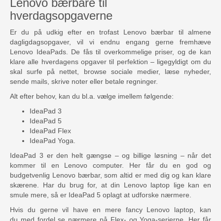
Lenovo bærbare til
hverdagsopgaverne
Er du på udkig efter en trofast Lenovo bærbar til almene
dagligdagsopgaver, vil vi endnu engang gerne fremhæve
Lenovo IdeaPads. De fås til overkommelige priser, og de kan
klare alle hverdagens opgaver til perfektion – ligegyldigt om du
skal surfe på nettet, browse sociale medier, læse nyheder,
sende mails, skrive noter eller betale regninger.
Alt efter behov, kan du bl.a. vælge imellem følgende:
IdeaPad 3
IdeaPad 5
IdeaPad Flex
IdeaPad Yoga.
IdeaPad 3 er den helt gængse – og billige løsning – når det
kommer til en Lenovo computer. Her får du en god og
budgetvenlig Lenovo bærbar, som altid er med dig og kan klare
skærene. Har du brug for, at din Lenovo laptop lige kan en
smule mere, så er IdeaPad 5 oplagt at udforske nærmere.
Hvis du gerne vil have en mere fancy Lenovo laptop, kan
du med fordel se nærmere på Flex- og Yoga-serierne. Her får