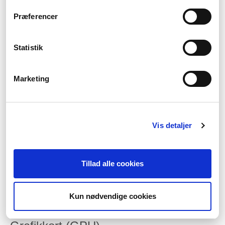
Hardware til din Lenovo
Præferencer
laptop
Statistik
Når du vælger en ny Lenovo bærbar, er det smart at tænke over
hardware-specifikationerne, så du får fat i en PC, der matcher
dine behov bedst muligt, som f.eks. hverdag, arbejde, gaming
Marketing
eller kreativt arbejde. Her er en oversigt over de vigtigste
områder.
Skærm
Vis detaljer
Skærmstørrelsen har indflydelse på både brugervenlighed og
vægt. En 14-15 tommer giver god mobilitet til rejser eller café-
arbejde, mens 17 tommer eller mere er bedre til multitasking
eller video-editing.
Tillad alle cookies
Opløsningen er også vigtig: Full HD (1920x1080) rækker til
kontoropgaver og let gaming. Til professionelt grafisk arbejde
eller krævende spil anbefales QHD (2560x1440) eller 4K
Kun nødvendige cookies
(3840x2160) for skarpere billeder og mere detaljer.