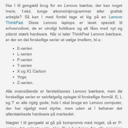
Har I til gengæld brug for en Lenovo bærbar, der kan noget
mere, f.eks. tunge økonomiprogrammer eller grafisk
arbejde? Så kan I med fordel tage et kig på en
Lenovo
ThinkPad
. Disse Lenovo laptops er lavet specielt til
erhvervslivet, de er utroligt holdbare og alt fåes med nyt og
yderst stærk hardware. Når vi taler ThinkPad Lenovo bærbare,
er der en del forskellige serier at vælge imellem, bl.a.:
E-serien
L-serien
P-serien
T-serien
X og X1 Carbon
Yoga
Z-serien.
Alle ovenstående er førsteklasses Lenovo bærbare, men de
forskellige serier er selvfølgelig oplagte til forskellige formål. E, L
og T er alle rigtig gode, hvis I skal bruge en Lenovo computer,
der har rigeligt med styrke, men uden at I behøver det
allerstærkeste hardware på markedet.
Nægter I til gengæld at gå på kompromis med noget, så er P-