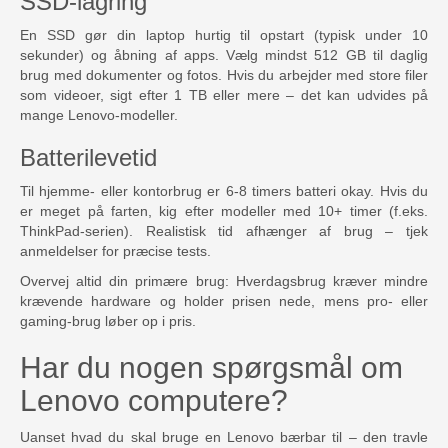
SSD-lagring
En SSD gør din laptop hurtig til opstart (typisk under 10
sekunder) og åbning af apps. Vælg mindst 512 GB til daglig
brug med dokumenter og fotos. Hvis du arbejder med store filer
som videoer, sigt efter 1 TB eller mere – det kan udvides på
mange Lenovo-modeller.
Batterilevetid
Til hjemme- eller kontorbrug er 6-8 timers batteri okay. Hvis du
er meget på farten, kig efter modeller med 10+ timer (f.eks.
ThinkPad-serien). Realistisk tid afhænger af brug – tjek
anmeldelser for præcise tests.
Overvej altid din primære brug: Hverdagsbrug kræver mindre
krævende hardware og holder prisen nede, mens pro- eller
gaming-brug løber op i pris.
Har du nogen spørgsmål om
Lenovo computere?
Uanset hvad du skal bruge en Lenovo bærbar til – den travle