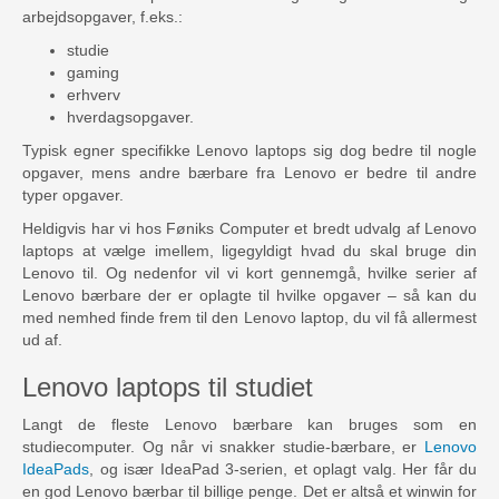
arbejdsopgaver, f.eks.:
studie
gaming
erhverv
hverdagsopgaver.
Typisk egner specifikke Lenovo laptops sig dog bedre til nogle
opgaver, mens andre bærbare fra Lenovo er bedre til andre
typer opgaver.
Heldigvis har vi hos Føniks Computer et bredt udvalg af Lenovo
laptops at vælge imellem, ligegyldigt hvad du skal bruge din
Lenovo til. Og nedenfor vil vi kort gennemgå, hvilke serier af
Lenovo bærbare der er oplagte til hvilke opgaver – så kan du
med nemhed finde frem til den Lenovo laptop, du vil få allermest
ud af.
Lenovo laptops til studiet
Langt de fleste Lenovo bærbare kan bruges som en
studiecomputer. Og når vi snakker studie-bærbare, er
Lenovo
IdeaPads
, og især IdeaPad 3-serien, et oplagt valg. Her får du
en god Lenovo bærbar til billige penge. Det er altså et winwin for