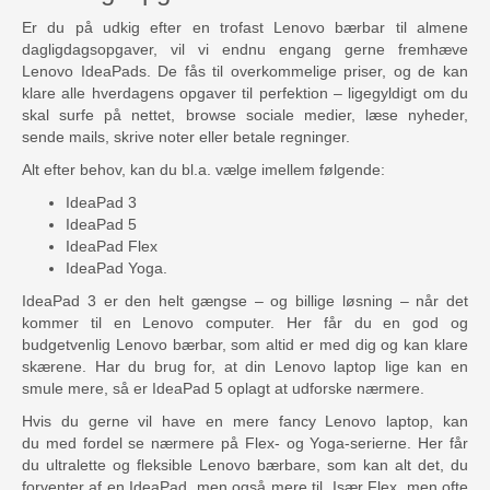
Er du på udkig efter en trofast Lenovo bærbar til almene
dagligdagsopgaver, vil vi endnu engang gerne fremhæve
Lenovo IdeaPads. De fås til overkommelige priser, og de kan
klare alle hverdagens opgaver til perfektion – ligegyldigt om du
skal surfe på nettet, browse sociale medier, læse nyheder,
sende mails, skrive noter eller betale regninger.
Alt efter behov, kan du bl.a. vælge imellem følgende:
IdeaPad 3
IdeaPad 5
IdeaPad Flex
IdeaPad Yoga.
IdeaPad 3 er den helt gængse – og billige løsning – når det
kommer til en Lenovo computer. Her får du en god og
budgetvenlig Lenovo bærbar, som altid er med dig og kan klare
skærene. Har du brug for, at din Lenovo laptop lige kan en
smule mere, så er IdeaPad 5 oplagt at udforske nærmere.
Hvis du gerne vil have en mere fancy Lenovo laptop, kan
du med fordel se nærmere på Flex- og Yoga-serierne. Her får
du ultralette og fleksible Lenovo bærbare, som kan alt det, du
forventer af en IdeaPad, men også mere til. Især Flex, men ofte