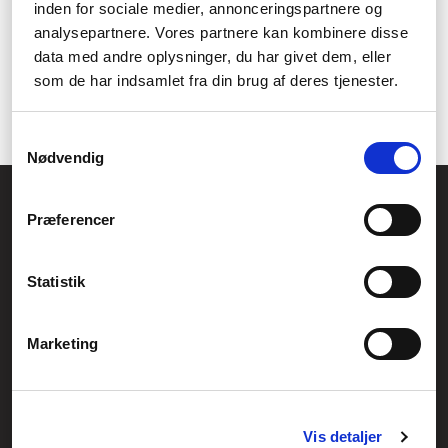
inden for sociale medier, annonceringspartnere og
analysepartnere. Vores partnere kan kombinere disse
data med andre oplysninger, du har givet dem, eller
som de har indsamlet fra din brug af deres tjenester.
Samtykkevalg
Nødvendig
Føniks Computer Aarhus
Præferencer
CVR.: 26208637
Anelystparken 33B,
8381 Tilst
Generelle henvendelser:
Statistik
kontakt@fcomputer.dk
Service- og reklamationsafdelingen:
Marketing
service@fcomputer.dk
Sitemap
Vis detaljer
Blog
Opret reklamation