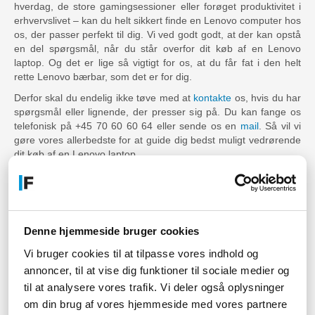
hverdag, de store gamingsessioner eller forøget produktivitet i
erhvervslivet – kan du helt sikkert finde en Lenovo computer hos
os, der passer perfekt til dig. Vi ved godt godt, at der kan opstå
en del spørgsmål, når du står overfor dit køb af en Lenovo
laptop. Og det er lige så vigtigt for os, at du får fat i den helt
rette Lenovo bærbar, som det er for dig.
Derfor skal du endelig ikke tøve med at
kontakte
os, hvis du har
spørgsmål eller lignende, der presser sig på. Du kan fange os
telefonisk på +45 70 60 60 64 eller sende os en
mail
. Så vil vi
gøre vores allerbedste for at guide dig bedst muligt vedrørende
dit køb af en Lenovo laptop.
Psst. Du kan også gøre brug af vores filterfunktion til højre i
toppen – her kan du præcisere din søgning ift. grafikkort,
processor, mængde RAM og meget mere.
Denne hjemmeside bruger cookies
Vi bruger cookies til at tilpasse vores indhold og
annoncer, til at vise dig funktioner til sociale medier og
til at analysere vores trafik. Vi deler også oplysninger
om din brug af vores hjemmeside med vores partnere