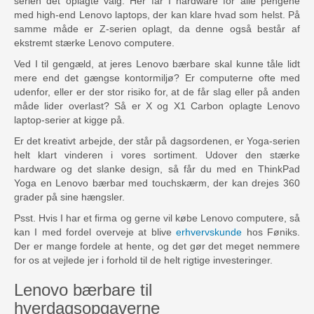
serien det oplagte valg. Her får I hardware for alle pengene
med high-end Lenovo laptops, der kan klare hvad som helst. På
samme måde er Z-serien oplagt, da denne også består af
ekstremt stærke Lenovo computere.
Ved I til gengæld, at jeres Lenovo bærbare skal kunne tåle lidt
mere end det gængse kontormiljø? Er computerne ofte med
udenfor, eller er der stor risiko for, at de får slag eller på anden
måde lider overlast? Så er X og X1 Carbon oplagte Lenovo
laptop-serier at kigge på.
Er det kreativt arbejde, der står på dagsordenen, er Yoga-serien
helt klart vinderen i vores sortiment. Udover den stærke
hardware og det slanke design, så får du med en ThinkPad
Yoga en Lenovo bærbar med touchskærm, der kan drejes 360
grader på sine hængsler.
Psst. Hvis I har et firma og gerne vil købe Lenovo computere, så
kan I med fordel overveje at blive
erhvervskunde
hos Føniks.
Der er mange fordele at hente, og det gør det meget nemmere
for os at vejlede jer i forhold til de helt rigtige investeringer.
Lenovo bærbare til
hverdagsopgaverne