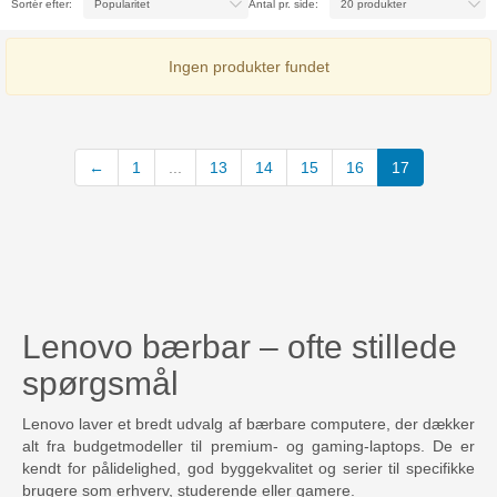
Sortér efter:
Antal pr. side:
Ingen produkter fundet
(current)
←
1
...
13
14
15
16
17
Lenovo bærbar – ofte stillede
spørgsmål
Lenovo laver et bredt udvalg af bærbare computere, der dækker
alt fra budgetmodeller til premium- og gaming-laptops. De er
kendt for pålidelighed, god byggekvalitet og serier til specifikke
brugere som erhverv, studerende eller gamere.