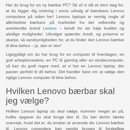
Har du brug for en ny bærbar PC? Så vil vi slå et stort slag for,
at du kigger dig omkring i vores udvalg af bærebare Lenovo
computere på siden her! Lenovo laptops er nemlig nogle af
allerbedste bærbare på markedet fra det velkendte og
anerkendte brand
Lenovo
– kendt for sin høje kvalitet og
alsidige muligheder. Udvalget spænder bredt, og priserne er
skarpe, så sandsynligheden for, at du finder den Lenovo bærbar
til dine behov – ja, den er stor!
Ligegyldigt om du har brug for en computer til hverdagen, en
god arbejdsmaskine, en PC til gaming eller en studiecomputer,
så kan du godt regne med, at vi har en Lenovo laptop, der
passer perfekt til dit behov. Det handler bare om at vælge den
rigtige Lenovo computer til dine behov.
Hvilken Lenovo bærbar skal
jeg vælge?
Hvilken Lenovo laptop du skal vælge, kommer meget an på,
hvilke opgaver du skal bruge den til. Du bør derfor tænke
overveje, hvad det er, du ønsker at anvende din Lenovo bærbar
til. Lenovo computere kan nemlig bruges til forskellige