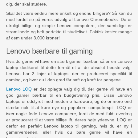
dig, der skal studere.
Skal det være endnu mere enkelt og endnu billigere? Så kan du
med fordel se på vores udvalg af Lenovo Chromebooks. De er
utroligt billige og simple Lenovo computere, der samtidige er
strømlinede og helt perfekte til studielivet. Faktisk koster mange
af dem under 3.000 kroner!
Lenovo bærbare til gaming
Hvis du gerne vil have en stærk gamer bærbar, så er en Lenovo
laptop dedikeret til dette formål et af de absolut bedste valg.
Lenovo har 2 linjer af laptops, der er produceret specifikt til
gaming, og hvor du i den grad får saft og kraft for pengene.
Lenovo LOQ
er det oplagte valg dig til, der gerne vil have en
god gamer bærbar til en budgetvenlig pris. Disse Lenovo
laptops er udstyret med moderne hardware, og de er mere end
stærke nok til at køre nye og populære computerspil. LOQ er
især nogle fede Lenovo computere, fordi de med fuldt overlæg
er produceret til at være billige ift. deres høje ydeevne. LOQ er
derfor en perfekt Lenovo laptop til gaming, hvis du er ny i
gamerverdenen, eller hvis du bare gerne vil have en