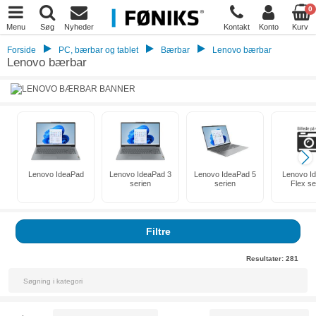
0
Menu
Søg
Nyheder
Kontakt
Konto
Kurv
Forside
PC, bærbar og tablet
Bærbar
Lenovo bærbar
Lenovo bærbar
Lenovo IdeaPad
Lenovo IdeaPad 3
Lenovo IdeaPad 5
Lenovo I
serien
serien
Flex se
Filtre
Resultater:
281