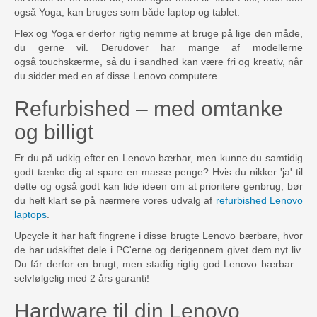
også Yoga, kan bruges som både laptop og tablet.
Flex og Yoga er derfor rigtig nemme at bruge på lige den måde,
du gerne vil. Derudover har mange af modellerne
også touchskærme, så du i sandhed kan være fri og kreativ, når
du sidder med en af disse Lenovo computere.
Refurbished – med omtanke
og billigt
Er du på udkig efter en Lenovo bærbar, men kunne du samtidig
godt tænke dig at spare en masse penge? Hvis du nikker 'ja' til
dette og også godt kan lide ideen om at prioritere genbrug, bør
du helt klart se på nærmere vores udvalg af
refurbished Lenovo
laptops
.
Upcycle it har haft fingrene i disse brugte Lenovo bærbare, hvor
de har udskiftet dele i PC'erne og derigennem givet dem nyt liv.
Du får derfor en brugt, men stadig rigtig god Lenovo bærbar –
selvfølgelig med 2 års garanti!
Hardware til din Lenovo