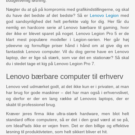
budgetvenlig løsning.
Nægter du at gå på kompromis med grafikindstillingerne, og skal
du have det bedste af det bedste? Så er
Lenovo Legion
med
god sandsynlighed det helt perfekte valg for dig. Her får du
nemlig en hardcore serie af Lenovo bærbare til gaming, hvor
der ikke er blevet sparet på noget. Lenovo Legion Pro 5 er de
klart mest populære modeller i Legion-serien. Her går høj
ydeevne og fornuftige priser hånd i hånd om at give dig en
fantastisk Lenovo computer. Vil du dog gerne have en Lenovo
laptop, der er lige så stærk, som var det en stationær? Så skal
du i stedet tage et kig på Lenovo Legion Pro 7.
Lenovo bærbare computer til erhverv
Lenovo ved udmærket godt, at det ikke kun er i privaten, at man
har brug for gode maskiner – det har man også i erhvervslivet,
og derfor er der en lang række af Lenovos laptops, der er
skabt til professionel brug.
Kræver jeres firma ikke ultra-stærk hardware, men blot helt
standard office computere, så er det i den grad værd at se på,
om IdeaPads ikke er vejen frem. Det er den billige og effektive
løsning til produktivteten, som helt sikkert bliver et hit.