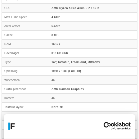
CPU
AMD Ryzen 5 Pro 4650U / 2.1 GHz
Max Turbo Speed
4 GHz
Antal kerner
6-core
Cache
8 MB
RAM
16 GB
Hovedlager
512 GB SSD
Type
14"; Tastatur, TrackPoint, UltraNav
Opløsning
1920 x 1080 (Full HD)
Widescreen
Ja
Grafik-processor
AMD Radeon Graphics
Kamera
Ja
Tastatur layout
Nordisk
Trådløs
Bluetooth, Wi-Fi
Netværksinterface
Gigabit Ethernet
Generation
WWAN-opgraderbar