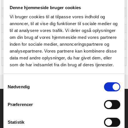
Interfacedetaljer
Dock ¦ LAN
Denne hjemmeside bruger cookies
Kan dockes
Ja
Vi bruger cookies til at tilpasse vores indhold og
Sikkerhed
Trusted Platform Module (TPM) Security Chip
annoncer, til at vise dig funktioner til sociale medier og
Udstyr inkluderet
Kompatibel strømforsyningsadapter
til at analysere vores trafik. Vi deler også oplysninger
om din brug af vores hjemmeside med vores partnere
Pristype
Grade A - istandsat
inden for sociale medier, annonceringspartnere og
Dimensioner (B x D x H)
32.6 cm x 23.43 cm x 1.79 cm
analysepartnere. Vores partnere kan kombinere disse
Vægt
1.48 kg
data med andre oplysninger, du har givet dem, eller
Service & Support
Begrænset garanti - 2 år
som de har indsamlet fra din brug af deres tjenester.
Samtykkevalg
Nødvendig
Føniks Computer Aarhus
Præferencer
CVR.: 26208637
Anelystparken 33B,
8381 Tilst
Generelle henvendelser:
Statistik