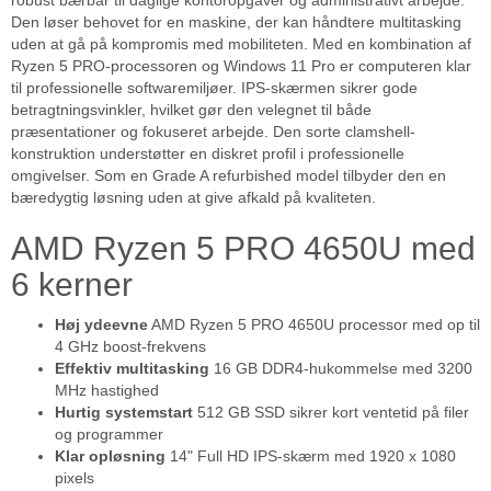
robust bærbar til daglige kontoropgaver og administrativt arbejde.
Den løser behovet for en maskine, der kan håndtere multitasking
uden at gå på kompromis med mobiliteten. Med en kombination af
Ryzen 5 PRO-processoren og Windows 11 Pro er computeren klar
til professionelle softwaremiljøer. IPS-skærmen sikrer gode
betragtningsvinkler, hvilket gør den velegnet til både
præsentationer og fokuseret arbejde. Den sorte clamshell-
konstruktion understøtter en diskret profil i professionelle
omgivelser. Som en Grade A refurbished model tilbyder den en
bæredygtig løsning uden at give afkald på kvaliteten.
AMD Ryzen 5 PRO 4650U med
6 kerner
Høj ydeevne
AMD Ryzen 5 PRO 4650U processor med op til
4 GHz boost-frekvens
Effektiv multitasking
16 GB DDR4-hukommelse med 3200
MHz hastighed
Hurtig systemstart
512 GB SSD sikrer kort ventetid på filer
og programmer
Klar opløsning
14" Full HD IPS-skærm med 1920 x 1080
pixels