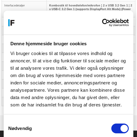
Interfacedetaljer
Kombostik til hovedtelefon/mikrofon ¦ 2 x USB 3.2 Gen 1 ¦ 2
x USB-C 3.2 Gen 1 (supports DisplayPort Alt Mode) (Power
Delivery) ¦ HDMI
Microsoft Copilot
Yes
Copilot+ PC
Yes
Farve
Matgrå, sort (tastatur)
Denne hjemmeside bruger cookies
Materiale af etui
Aluminium (LCD-dække), aluminium (bund), plastik (top)
Vi bruger cookies til at tilpasse vores indhold og
Sikkerhed
Firmware Trusted Platform Module (TPM) Security Chip
annoncer, til at vise dig funktioner til sociale medier og
Udstyr inkluderet
USB-C strømadapter
til at analysere vores trafik. Vi deler også oplysninger
om din brug af vores hjemmeside med vores partnere
Overensstemmelsesstandarder
RoHS, REACH, Energy Star 8.0
inden for sociale medier, annonceringspartnere og
Dimensioner (B x D x H)
31.52 cm x 22.34 cm x 1.86 cm
analysepartnere. Vores partnere kan kombinere disse
Vægt
1.4 kg
data med andre oplysninger, du har givet dem, eller
ENERGY STAR-certificeret
Ja
som de har indsamlet fra din brug af deres tjenester.
Samtykkevalg
Nødvendig