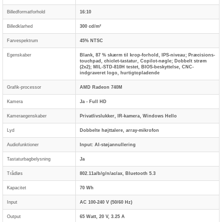
Billedformatforhold
16:10
Billedklarhed
300 cd/m²
Farvespektrum
45% NTSC
Egenskaber
Blank, 87 % skærm til krop-forhold, IPS-niveau; Præcisions-
touchpad, chiclet-tastatur, Copilot-nøgle; Dobbelt strøm
(2x2); MIL-STD-810H testet, BIOS-beskyttelse, CNC-
indgraveret logo, hurtigtopladende
Grafik-processor
AMD Radeon 740M
Kamera
Ja - Full HD
Kameraegenskaber
Privatlivslukker, IR-kamera, Windows Hello
Lyd
Dobbelte højttalere, array-mikrofon
Audiofunktioner
Input: AI-støjannullering
Tastaturbagbelysning
Ja
Trådløs
802.11a/b/g/n/ac/ax, Bluetooth 5.3
Kapacitet
70 Wh
Input
AC 100-240 V (50/60 Hz)
Output
65 Watt, 20 V, 3.25 A