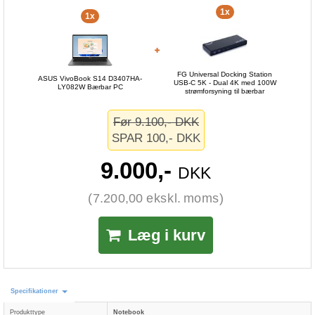
1x
1x
FG Universal Docking Station
ASUS VivoBook S14 D3407HA-
USB-C 5K - Dual 4K med 100W
LY082W Bærbar PC
strømforsyning til bærbar
Før 9.100,- DKK
SPAR 100,- DKK
9.000,-
DKK
(7.200,00 ekskl. moms)
Læg i kurv
Specifikationer
Produkttype
Notebook