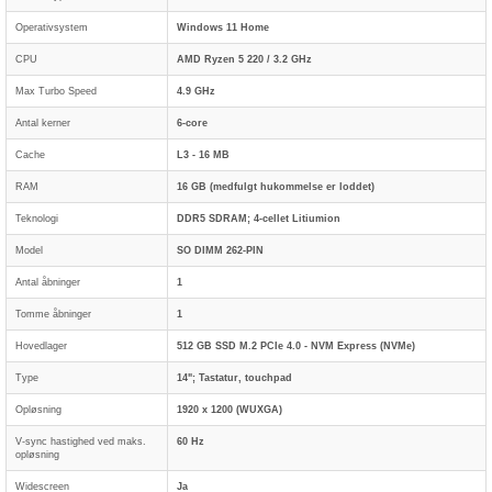
Operativsystem
Windows 11 Home
CPU
AMD Ryzen 5 220 / 3.2 GHz
Max Turbo Speed
4.9 GHz
Antal kerner
6-core
Cache
L3 - 16 MB
RAM
16 GB (medfulgt hukommelse er loddet)
Teknologi
DDR5 SDRAM; 4-cellet Litiumion
Model
SO DIMM 262-PIN
Antal åbninger
1
Tomme åbninger
1
Hovedlager
512 GB SSD M.2 PCIe 4.0 - NVM Express (NVMe)
Type
14"; Tastatur, touchpad
Opløsning
1920 x 1200 (WUXGA)
V-sync hastighed ved maks.
60 Hz
opløsning
Widescreen
Ja